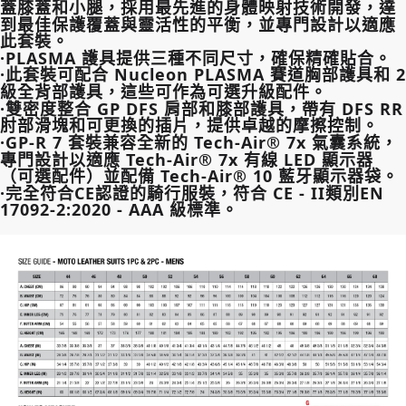
蓋膝蓋和小腿，採用最先進的身體映射技術開發，達
到最佳保護覆蓋與靈活性的平衡，並專門設計以適應
此套裝。
·PLASMA 護具提供三種不同尺寸，確保精確貼合。
·此套裝可配合 Nucleon PLASMA 賽道胸部護具和 2
級全背部護具，這些可作為可選升級配件。
·雙密度整合 GP DFS 肩部和膝部護具，帶有 DFS RR
肘部滑塊和可更換的插片，提供卓越的摩擦控制。
·GP-R 7 套裝兼容全新的 Tech-Air® 7x 氣囊系統，
專門設計以適應 Tech-Air® 7x 有線 LED 顯示器
（可選配件）並配備 Tech-Air® 10 藍牙顯示器袋。
·完全符合CE認證的騎行服裝，符合 CE - II類別EN
17092-2:2020 - AAA 級標準。