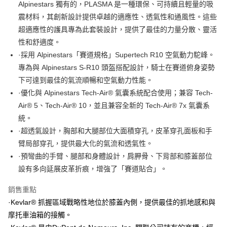
玉山商業銀行
星展（台灣）商業銀行
Alpinestars 獨有的，PLASMA 是一種環保、可持續且輕量的吸
台新國際商業銀行
中國信託商業銀行
全盈+PAY
震材料，其創新設計提供卓越的適應性、透氣性和通風性。這些
台灣樂天信用卡公司
超適應性的護具專為此套裝設計，提供了最佳的力量分散、靈活
大哥付你分期
性和舒適度。
相關說明
·採用 Alpinestars「賽道規格」Supertech R10 空氣動力駝峰。
【大哥付你分期使用說明】
AFTEE先享後付
1.本服務由台灣大哥大提供，台灣大哥大用戶可立即使用無須另外申請。
專為與 Alpinestars S-R10 頭盔搭配設計，騎士在賽道俯身姿勢
2.付款方式選擇「大哥付你分期」，訂單成立後會自動跳轉到大哥付的交易
相關說明
下可達到最佳的氣流順暢和空氣動力性能。
流程，驗證手機門號後，選擇欲分期的期數、繳款截止日，確認付款後即完
【關於「AFTEE先享後付」】
成交易。
·優化與 Alpinestars Tech-Air® 氣囊系統配合使用；兼容 Tech-
ATM付款
AFTEE先享後付是「在收到商品之後才付款」的支付方式。 讓您購物簡單
3.實際核准額度、可分期數及費用金額請依後續交易確認頁面所載為準。
便利好安心！
Air® 5、Tech-Air® 10，並且兼容全新的 Tech-Air® 7x 氣囊系
4.訂單成立30分鐘內，如未前往確認交易或遇審核未通過，訂單將自動取
１．簡單：不需註冊會員、不需綁卡、不需儲值。
統。
運送方式
消。如遇「轉專審核」未通過狀況，表示未達大哥付你分期系統評分，恕無
２．便利：只要手機號碼，簡訊認證，即可結帳。
法說明評估內容。
·超透氣設計，胸部和大腿部位大面積穿孔，皮革穿孔面板和手
３．安心：先確認商品／服務後，再付款。
付款後全家取貨
【繳款方式說明】
臂局部穿孔，提供最大化的氣流和透氣性。
1.分期款項不併入電信帳單，「大哥付你分期」於每月結算日後寄送繳費提
每筆NT$80，滿NT$1,999(含以上)免運費
【「AFTEE先享後付」結帳流程】
醒簡訊。
·預彎曲的手臂、腿部和身體設計，肩胛骨、下背部和膝蓋部位
１．於結帳方式選擇「AFTEE先享後付」後，將跳轉至「AFTEE先享後付」
2.透過簡訊連結打開帳單後，可選擇「超商條碼／台灣大直營門市／銀行轉
付款後7-11取貨
結帳頁面，進行簡訊認證並確認金額後，即可完成結帳。
設有多向延展皮革折痕，增強了「賽道貼合」。
帳／街口支付／iPASS MONEY」等通路繳費。
２．訂單成立數日內，您將收到繳費通知簡訊。
每筆NT$80，滿NT$1,999(含以上)免運費
３．收到繳費通知簡訊後14天內，點擊此簡訊中的連結，可透過四大超商／
銷售重點
【注意事項】
ATM／網路銀行／等多元方式進行付款，方視為交易完成。
宅配
1.本服務係由「台灣大哥大股份有限公司」（以下簡稱本公司）所提供，讓
·Kevlar® 抓握區域戰略性地位於膝蓋內側，提供最佳的抓地感和與
※ 請注意：結帳手續完成當下不需立刻繳費，但若您需要取消訂單，請聯絡
用戶於交易時，得透過本服務購買商品或服務，並由商店將買賣／分期付款
每筆NT$80，滿NT$1,999(含以上)免運費
購買商品的店家。未經商家同意取消之訂單仍視為有效，需透過AFTEE先享
摩托車油箱的接觸。
買賣價金債權讓與本公司後，依約使用本公司帳單繳交帳款。
後付繳納相關費用。