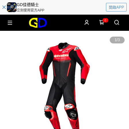
GD佳德騎士
開啟APP
立刻使用官方APP
0
1
/
3