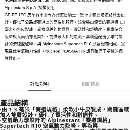
·Kevlar® 是由DuPont de Nemours, Inc. 關聯公司持有的商標，經
2.基於同意付款使用「大哥付你分期」之契約關係目的，商店將以您的個人
※ 交易是否成功請以「AFTEE先享後付 」之結帳頁面顯示為準，若有關於
資料（包含姓名、電話或地址）提供予台灣大哥大進項蒐集、處理及利用，
Alpinestars S.p.A. 授權使用。
是否繳費成功／繳費後需取消欲退款等相關疑問，請聯繫「AFTEE先享後付
由本公司與您本人進行分期帳單所需資料之確認、核對及更正。
客戶支援中心」
https://netprotections.freshdesk.com/support/home
GP-R7 1PC 皮革賽車服專為賽道日騎士、賽車手和進階道路騎士設
3.完整用戶服務條款，請詳閱以下連結：
https://oppay.tw/userRule
計，優化了公路或賽道上的高性能騎行。該套裝由優質的賽道級 1.3
【注意事項】
毫米小牛皮製成，具備卓越的耐磨性、靈活性和舒適度。賽車貼合
１．透過由恩沛科技股份有限公司提供之「AFTEE先享後付」服務完成之交
易，需依本服務之必要範圍內提供個人資料，並將交易相關給付款項請求債
版型與大面積穿孔設計，提供最大化的氣流。套裝還配備了專門設
權轉讓予恩沛科技股份有限公司。
計的流線型駝峰，與 Alpinestars Supertech R10 頭盔相輔相成，實
２．關於個人資料處理事宜，請瀏覽以下網址：
https://aftee.tw/terms/#terms3
現最佳空氣動力性能。Nucleon PLASMA Pro 護具確保了卓越的保
３．未成年的使用者請事先徵得法定代理人或監護人之同意方可使用
護性能。
「AFTEE先享後付」，若未經同意申辦者引起之損失，本公司不負相關責
任。
４．使用「AFTEE先享後付」時，將依據個別帳號之用戶狀況，依本公司即
時審查核予不同之上限額度；若仍有額度不足之情形，本公司將視審查結果
請求用戶進行身份認證。
詳細說明
相關推薦
５．嚴禁一人註冊多個帳號或使用他人資訊註冊。若發現惡意使用之情形，
恩沛科技股份有限公司將有權停止該用戶之使用額度並採取法律行動。
產品結構
·由 1.3 毫米「賽道規格」柔軟小牛皮製成，關鍵區域
加入雙層設計，優化了靈活性和耐磨性。
·空氣動力學設計的 Alpinestars「賽道規格」
Supertech R10 空氣動力駝峰，專為與