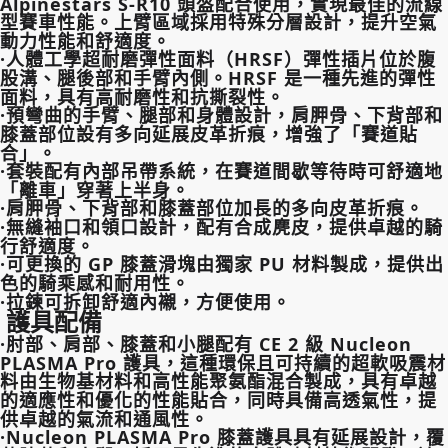
Alpinestars S-R10 頭盔配合使用，實現最佳的流線
型賽車性能。上臂區域採用特殊分層設計，提升空氣
動力性能和舒適度。
·人體工學超耐磨彈性面料（HRSF）彈性插片位於腹
股溝、腿後部和手臂內側。HRSF 是一種先進的彈性
面料，具有高耐磨性和抗撕裂性。
·預彎曲的手臂、腿部和身體設計，肩胛骨、下背部和
膝蓋部位設有多向延展皮革折痕，增強了「賽道貼
合」。
·套裝配有內部吊帶系統，在賽道間歇等待時可舒適地
「離車」穿著上半身。
·肩胛骨、下背部和膝蓋部位加長的多向皮革折痕。
·無縫袖口和領口設計，配有合成麂皮，提供卓越的騎
行舒適度。
·可更換的 GP 膝蓋滑塊由獨家 PU 材料製成，提供出
色的騎乘感和耐用性。
·拉鍊可拆卸舒適內襯，方便使用。
護具配備
·肘部、肩部、膝蓋和小腿配有 CE 2 級 Nucleon
PLASMA Pro 護具，這種環保且可持續的超軟吸震材
料由生物基材料和高性能聚氨酯混合製成，具有卓越
的適應性和優化的性能貼合，同時具備高透氣性，提
供卓越的氣流和通風性。
·Nucleon PLASMA Pro 膝蓋護具具有延展設計，覆