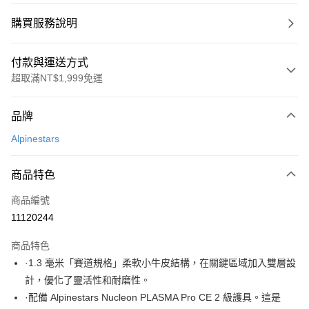
購買服務說明
付款與運送方式
超取滿NT$1,999免運
付款方式
品牌
信用卡一次付款
Alpinestars
信用卡分期付款
3 期 0 利率 每期
NT$15,333
21家銀行
商品特色
合作金庫商業銀行
第一商業銀行
LINE Pay
商品編號
華南商業銀行
彰化商業銀行
11120244
Apple Pay
上海商業儲蓄銀行
台北富邦商業銀行
國泰世華商業銀行
兆豐國際商業銀行
商品特色
街口支付
臺灣中小企業銀行
台中商業銀行
·1.3 毫米「賽道規格」柔軟小牛皮結構，在關鍵區域加入雙層設
匯豐（台灣）商業銀行
華泰商業銀行
悠遊付
計，優化了靈活性和耐磨性。
聯邦商業銀行
遠東國際商業銀行
元大商業銀行
永豐商業銀行
·配備 Alpinestars Nucleon PLASMA Pro CE 2 級護具。這是
Google Pay