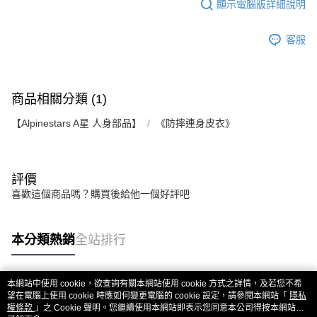
顯示電腦版詳細說明
客服
商品相關分類 (1)
【Alpinestars A星 人身部品】
《防摔連身皮衣》
評價
喜歡這個商品嗎？購買後給他一個好評吧
本分類熱銷
全站排行
本網站中使用 cookie，欲查詢有關本網站使用 cookie 方式之詳情，及若您不希
熱門標籤
望在電腦上使用 cookie 時應如何變更電腦的 cookie 設定，請參閱本網站「
隱私
權條款
」之 Cookie 聲明。您繼續使用本網站即表示您同意本公司得按本網站使