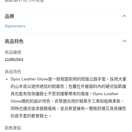
超取滿NT$1,999免運
付款方式
品牌
信用卡一次付款
Alpinestars
信用卡分期付款
3 期 0 利率 每期
NT$933
21家銀行
商品特色
合作金庫商業銀行
第一商業銀行
超商取貨付款
商品編號
華南商業銀行
彰化商業銀行
11081563
LINE Pay
上海商業儲蓄銀行
台北富邦商業銀行
國泰世華商業銀行
兆豐國際商業銀行
商品特色
Apple Pay
臺灣中小企業銀行
台中商業銀行
Dyno Leather Glove是一款相當耐用的短版公路手套，採用大量
匯豐（台灣）商業銀行
華泰商業銀行
街口支付
的山羊皮以提供絕佳的耐磨性；包覆在外層面料內的硬式指節護
聯邦商業銀行
遠東國際商業銀行
元大商業銀行
永豐商業銀行
具也能有效保護騎士不受到撞擊帶來的傷害。Dyno Leather
悠遊付
玉山商業銀行
星展（台灣）商業銀行
Glove簡約的設計特色，非常適合用於騎乘手工車和經典車款，
台新國際商業銀行
中國信託商業銀行
Google Pay
同時也適合追求極簡風格，並且希望擁有一雙既舒適又具保護性
台灣樂天信用卡公司
的皮手套的都會騎士。
全盈+PAY
大哥付你分期
銷售重點