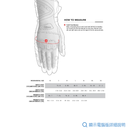
【注意事項】
１．透過由恩沛科技股份有限公司提供之「AFTEE先享後付」服務完成之交
每筆NT$80，滿NT$1,999(含以上)免運費
易，需依本服務之必要範圍內提供個人資料，並將交易相關給付款項請求債
權轉讓予恩沛科技股份有限公司。
２．關於個人資料處理事宜，請瀏覽以下網址：
https://aftee.tw/terms/#terms3
３．未成年的使用者請事先徵得法定代理人或監護人之同意方可使用
「AFTEE先享後付」，若未經同意申辦者引起之損失，本公司不負相關責
任。
４．使用「AFTEE先享後付」時，將依據個別帳號之用戶狀況，依本公司即
時審查核予不同之上限額度；若仍有額度不足之情形，本公司將視審查結果
請求用戶進行身份認證。
５．嚴禁一人註冊多個帳號或使用他人資訊註冊。若發現惡意使用之情形，
恩沛科技股份有限公司將有權停止該用戶之使用額度並採取法律行動。
顯示電腦版詳細說明