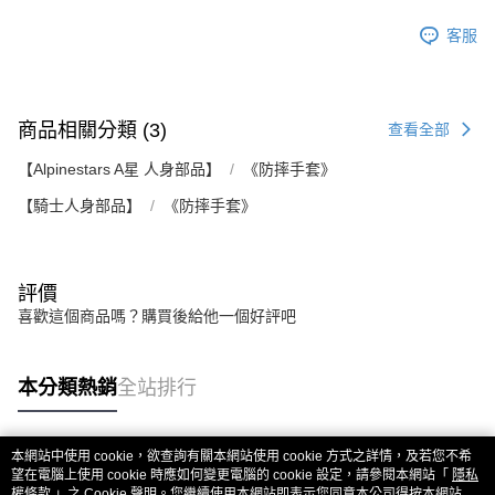
客服
商品相關分類 (3)
查看全部
【Alpinestars A星 人身部品】
《防摔手套》
【騎士人身部品】
《防摔手套》
評價
喜歡這個商品嗎？購買後給他一個好評吧
本分類熱銷
全站排行
本網站中使用 cookie，欲查詢有關本網站使用 cookie 方式之詳情，及若您不希
熱門標籤
望在電腦上使用 cookie 時應如何變更電腦的 cookie 設定，請參閱本網站「
隱私
權條款
」之 Cookie 聲明。您繼續使用本網站即表示您同意本公司得按本網站使