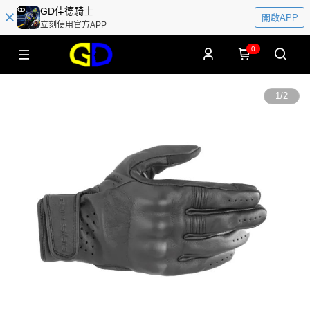
GD佳德騎士
開啟APP
立刻使用官方APP
0
1
/
2