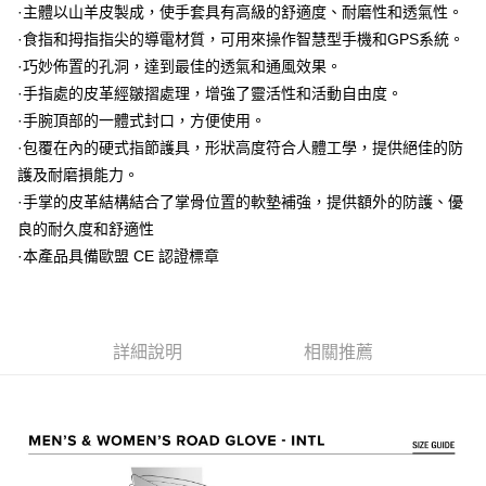
相關說明
·主體以山羊皮製成，使手套具有高級的舒適度、耐磨性和透氣性。
【大哥付你分期使用說明】
·食指和拇指指尖的導電材質，可用來操作智慧型手機和GPS系統。
AFTEE先享後付
1.本服務由台灣大哥大提供，台灣大哥大用戶可立即使用無須另外申請。
·巧妙佈置的孔洞，達到最佳的透氣和通風效果。
2.付款方式選擇「大哥付你分期」，訂單成立後會自動跳轉到大哥付的交易
相關說明
·手指處的皮革經皺摺處理，增強了靈活性和活動自由度。
流程，驗證手機門號後，選擇欲分期的期數、繳款截止日，確認付款後即完
【關於「AFTEE先享後付」】
成交易。
ATM付款
·手腕頂部的一體式封口，方便使用。
AFTEE先享後付是「在收到商品之後才付款」的支付方式。 讓您購物簡單
3.實際核准額度、可分期數及費用金額請依後續交易確認頁面所載為準。
便利好安心！
·包覆在內的硬式指節護具，形狀高度符合人體工學，提供絕佳的防
4.訂單成立30分鐘內，如未前往確認交易或遇審核未通過，訂單將自動取
１．簡單：不需註冊會員、不需綁卡、不需儲值。
運送方式
消。如遇「轉專審核」未通過狀況，表示未達大哥付你分期系統評分，恕無
護及耐磨損能力。
２．便利：只要手機號碼，簡訊認證，即可結帳。
法說明評估內容。
３．安心：先確認商品／服務後，再付款。
·手掌的皮革結構結合了掌骨位置的軟墊補強，提供額外的防護、優
全家取貨付款
【繳款方式說明】
良的耐久度和舒適性
1.分期款項不併入電信帳單，「大哥付你分期」於每月結算日後寄送繳費提
每筆NT$80，滿NT$1,999(含以上)免運費
【「AFTEE先享後付」結帳流程】
醒簡訊。
·本產品具備歐盟 CE 認證標章
１．於結帳方式選擇「AFTEE先享後付」後，將跳轉至「AFTEE先享後付」
2.透過簡訊連結打開帳單後，可選擇「超商條碼／台灣大直營門市／銀行轉
付款後全家取貨
結帳頁面，進行簡訊認證並確認金額後，即可完成結帳。
帳／街口支付／iPASS MONEY」等通路繳費。
２．訂單成立數日內，您將收到繳費通知簡訊。
每筆NT$80，滿NT$1,999(含以上)免運費
３．收到繳費通知簡訊後14天內，點擊此簡訊中的連結，可透過四大超商／
【注意事項】
ATM／網路銀行／等多元方式進行付款，方視為交易完成。
7-11取貨付款
1.本服務係由「台灣大哥大股份有限公司」（以下簡稱本公司）所提供，讓
詳細說明
相關推薦
※ 請注意：結帳手續完成當下不需立刻繳費，但若您需要取消訂單，請聯絡
用戶於交易時，得透過本服務購買商品或服務，並由商店將買賣／分期付款
每筆NT$80，滿NT$1,999(含以上)免運費
購買商品的店家。未經商家同意取消之訂單仍視為有效，需透過AFTEE先享
買賣價金債權讓與本公司後，依約使用本公司帳單繳交帳款。
後付繳納相關費用。
2.基於同意付款使用「大哥付你分期」之契約關係目的，商店將以您的個人
付款後7-11取貨
※ 交易是否成功請以「AFTEE先享後付 」之結帳頁面顯示為準，若有關於
資料（包含姓名、電話或地址）提供予台灣大哥大進項蒐集、處理及利用，
是否繳費成功／繳費後需取消欲退款等相關疑問，請聯繫「AFTEE先享後付
每筆NT$80，滿NT$1,999(含以上)免運費
由本公司與您本人進行分期帳單所需資料之確認、核對及更正。
客戶支援中心」
https://netprotections.freshdesk.com/support/home
3.完整用戶服務條款，請詳閱以下連結：
https://oppay.tw/userRule
宅配