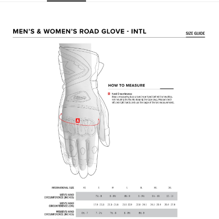
ATM／網路銀行／等多元方式進行付款，方視為交易完成。
7-11取貨付款
1.本服務係由「台灣大哥大股份有限公司」（以下簡稱本公司）所提供，讓
※ 請注意：結帳手續完成當下不需立刻繳費，但若您需要取消訂單，請聯絡
用戶於交易時，得透過本服務購買商品或服務，並由商店將買賣／分期付款
每筆NT$80，滿NT$1,999(含以上)免運費
購買商品的店家。未經商家同意取消之訂單仍視為有效，需透過AFTEE先享
買賣價金債權讓與本公司後，依約使用本公司帳單繳交帳款。
後付繳納相關費用。
2.基於同意付款使用「大哥付你分期」之契約關係目的，商店將以您的個人
付款後7-11取貨
※ 交易是否成功請以「AFTEE先享後付 」之結帳頁面顯示為準，若有關於
資料（包含姓名、電話或地址）提供予台灣大哥大進項蒐集、處理及利用，
是否繳費成功／繳費後需取消欲退款等相關疑問，請聯繫「AFTEE先享後付
每筆NT$80，滿NT$1,999(含以上)免運費
由本公司與您本人進行分期帳單所需資料之確認、核對及更正。
客戶支援中心」
https://netprotections.freshdesk.com/support/home
3.完整用戶服務條款，請詳閱以下連結：
https://oppay.tw/userRule
宅配
【注意事項】
１．透過由恩沛科技股份有限公司提供之「AFTEE先享後付」服務完成之交
每筆NT$80，滿NT$1,999(含以上)免運費
易，需依本服務之必要範圍內提供個人資料，並將交易相關給付款項請求債
權轉讓予恩沛科技股份有限公司。
２．關於個人資料處理事宜，請瀏覽以下網址：
https://aftee.tw/terms/#terms3
３．未成年的使用者請事先徵得法定代理人或監護人之同意方可使用
「AFTEE先享後付」，若未經同意申辦者引起之損失，本公司不負相關責
任。
４．使用「AFTEE先享後付」時，將依據個別帳號之用戶狀況，依本公司即
時審查核予不同之上限額度；若仍有額度不足之情形，本公司將視審查結果
請求用戶進行身份認證。
５．嚴禁一人註冊多個帳號或使用他人資訊註冊。若發現惡意使用之情形，
恩沛科技股份有限公司將有權停止該用戶之使用額度並採取法律行動。