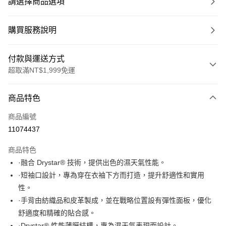
請選擇商品選項
購買服務說明
付款與運送方式
超取滿NT$1,999免運
付款方式
商品特色
信用卡一次付款
商品編號
信用卡分期付款
11074437
3 期 0 利率 每期
NT$1,433
21家銀行
商品特色
合作金庫商業銀行
第一商業銀行
超商取貨付款
·融合 Drystar® 技術，提供出色的濕天氣性能。
華南商業銀行
彰化商業銀行
·短袖口設計，專為穿在衣袖下方而打造，提升舒適性和實用
LINE Pay
上海商業儲蓄銀行
台北富邦商業銀行
國泰世華商業銀行
兆豐國際商業銀行
性。
Apple Pay
臺灣中小企業銀行
台中商業銀行
·手背由紡織品和皮革製成，並在戰略位置設有彈性面板，優化
匯豐（台灣）商業銀行
華泰商業銀行
舒適度和精確的貼合感。
街口支付
聯邦商業銀行
遠東國際商業銀行
·Drystar® 性能薄膜結構，專為濕天氣表現而設計。