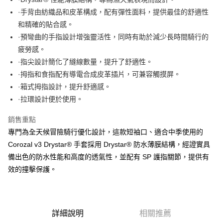
元大商業銀行
永豐商業銀行
悠遊付
·手背由紡織品和皮革構成，配有彈性面料，提供最佳的舒適性
玉山商業銀行
星展（台灣）商業銀行
和精確的貼合感。
台新國際商業銀行
中國信託商業銀行
Google Pay
台灣樂天信用卡公司
·預彎曲的手指設計增強靈活性，同時有助於減少長時間騎行的
全盈+PAY
疲勞感。
大哥付你分期
·指尖設計簡化了縫線數量，提升了舒適性。
相關說明
·拇指和食指配有導電合成皮革插片，可兼容觸摸屏。
【大哥付你分期使用說明】
·箱式拇指設計，提升舒適感。
AFTEE先享後付
1.本服務由台灣大哥大提供，台灣大哥大用戶可立即使用無須另外申請。
·拉環設計便於使用。
2.付款方式選擇「大哥付你分期」，訂單成立後會自動跳轉到大哥付的交易
相關說明
流程，驗證手機門號後，選擇欲分期的期數、繳款截止日，確認付款後即完
【關於「AFTEE先享後付」】
銷售重點
成交易。
ATM付款
AFTEE先享後付是「在收到商品之後才付款」的支付方式。 讓您購物簡單
3.實際核准額度、可分期數及費用金額請依後續交易確認頁面所載為準。
專門為全天候冒險騎行優化設計，這款短袖口、適合中季使用的
便利好安心！
4.訂單成立30分鐘內，如未前往確認交易或遇審核未通過，訂單將自動取
１．簡單：不需註冊會員、不需綁卡、不需儲值。
Corozal v3 Drystar® 手套採用 Drystar® 防水薄膜結構，經證實具
運送方式
消。如遇「轉專審核」未通過狀況，表示未達大哥付你分期系統評分，恕無
２．便利：只要手機號碼，簡訊認證，即可結帳。
備出色的防水性能和高度的透氣性，並配有 SP 護指關節，提供有
法說明評估內容。
３．安心：先確認商品／服務後，再付款。
全家取貨付款
【繳款方式說明】
效的撞擊保護。
1.分期款項不併入電信帳單，「大哥付你分期」於每月結算日後寄送繳費提
每筆NT$80，滿NT$1,999(含以上)免運費
【「AFTEE先享後付」結帳流程】
醒簡訊。
１．於結帳方式選擇「AFTEE先享後付」後，將跳轉至「AFTEE先享後付」
2.透過簡訊連結打開帳單後，可選擇「超商條碼／台灣大直營門市／銀行轉
付款後全家取貨
結帳頁面，進行簡訊認證並確認金額後，即可完成結帳。
帳／街口支付／iPASS MONEY」等通路繳費。
２．訂單成立數日內，您將收到繳費通知簡訊。
每筆NT$80，滿NT$1,999(含以上)免運費
詳細說明
相關推薦
３．收到繳費通知簡訊後14天內，點擊此簡訊中的連結，可透過四大超商／
【注意事項】