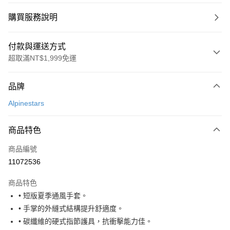
購買服務說明
付款與運送方式
超取滿NT$1,999免運
付款方式
品牌
信用卡一次付款
Alpinestars
信用卡分期付款
3 期 0 利率 每期
NT$1,560
21家銀行
商品特色
合作金庫商業銀行
第一商業銀行
超商取貨付款
商品編號
華南商業銀行
彰化商業銀行
11072536
LINE Pay
上海商業儲蓄銀行
台北富邦商業銀行
國泰世華商業銀行
兆豐國際商業銀行
商品特色
Apple Pay
臺灣中小企業銀行
台中商業銀行
• 短版夏季通風手套。
匯豐（台灣）商業銀行
華泰商業銀行
街口支付
• 手掌的外縫式結構提升舒適度。
聯邦商業銀行
遠東國際商業銀行
元大商業銀行
永豐商業銀行
• 碳纖維的硬式指節護具，抗衝擊能力佳。
悠遊付