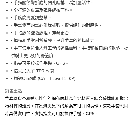
玉山商業銀行
星展（台灣）商業銀行
• 手指關節彎折處的開孔結構，增加靈活性。
台新國際商業銀行
中國信託商業銀行
Google Pay
• 全打洞的皮革及彈性網布面料。
台灣樂天信用卡公司
• 手腕魔鬼氈調整帶。
全盈+PAY
• 手掌側面的掌心滑塊補強，提供絕佳的耐磨性。
大哥付你分期
• 手指處的皺摺處理，穿戴更合手。
相關說明
• 拇指和手掌材質補強，提升手套的抓握能力。
【大哥付你分期使用說明】
• 手掌使用符合人體工學的彈性面料、手指和袖口處的軟墊，提
AFTEE先享後付
1.本服務由台灣大哥大提供，台灣大哥大用戶可立即使用無須另外申請。
2.付款方式選擇「大哥付你分期」，訂單成立後會自動跳轉到大哥付的交易
供騎士更良好的舒適度。
相關說明
流程，驗證手機門號後，選擇欲分期的期數、繳款截止日，確認付款後即完
【關於「AFTEE先享後付」】
• 指尖可用於操作手機、GPS。
成交易。
ATM付款
AFTEE先享後付是「在收到商品之後才付款」的支付方式。 讓您購物簡單
• 指尖加入了 TPR 材質。
3.實際核准額度、可分期數及費用金額請依後續交易確認頁面所載為準。
便利好安心！
4.訂單成立30分鐘內，如未前往確認交易或遇審核未通過，訂單將自動取
• 通過CE認證 (CAT II Level 1, KP).
１．簡單：不需註冊會員、不需綁卡、不需儲值。
運送方式
消。如遇「轉專審核」未通過狀況，表示未達大哥付你分期系統評分，恕無
２．便利：只要手機號碼，簡訊認證，即可結帳。
法說明評估內容。
３．安心：先確認商品／服務後，再付款。
銷售重點
全家取貨付款
【繳款方式說明】
手套以皮革和透氣性佳的網布面料為主要材質。結合碳纖維和聚合
1.分期款項不併入電信帳單，「大哥付你分期」於每月結算日後寄送繳費提
每筆NT$80，滿NT$1,999(含以上)免運費
【「AFTEE先享後付」結帳流程】
醒簡訊。
物材質的護具，在炎熱天氣下的騎乘有很好的表現。這款手套也同
１．於結帳方式選擇「AFTEE先享後付」後，將跳轉至「AFTEE先享後付」
2.透過簡訊連結打開帳單後，可選擇「超商條碼／台灣大直營門市／銀行轉
付款後全家取貨
結帳頁面，進行簡訊認證並確認金額後，即可完成結帳。
時具備實用性，食指指尖可用於操作手機、GPS。
帳／街口支付／iPASS MONEY」等通路繳費。
２．訂單成立數日內，您將收到繳費通知簡訊。
每筆NT$80，滿NT$1,999(含以上)免運費
３．收到繳費通知簡訊後14天內，點擊此簡訊中的連結，可透過四大超商／
【注意事項】
ATM／網路銀行／等多元方式進行付款，方視為交易完成。
7-11取貨付款
1.本服務係由「台灣大哥大股份有限公司」（以下簡稱本公司）所提供，讓
※ 請注意：結帳手續完成當下不需立刻繳費，但若您需要取消訂單，請聯絡