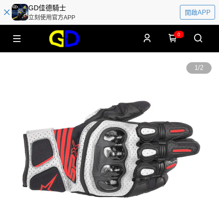
GD佳德騎士
開啟APP
立刻使用官方APP
0
1
/
2