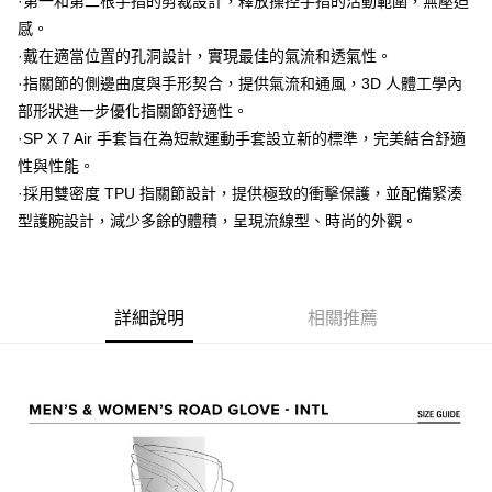
·第一和第二根手指的剪裁設計，釋放操控手指的活動範圍，無壓迫
用戶於交易時，得透過本服務購買商品或服務，並由商店將買賣／分期付款
每筆NT$80，滿NT$1,999(含以上)免運費
購買商品的店家。未經商家同意取消之訂單仍視為有效，需透過AFTEE先享
買賣價金債權讓與本公司後，依約使用本公司帳單繳交帳款。
感。
後付繳納相關費用。
2.基於同意付款使用「大哥付你分期」之契約關係目的，商店將以您的個人
付款後7-11取貨
※ 交易是否成功請以「AFTEE先享後付 」之結帳頁面顯示為準，若有關於
·戴在適當位置的孔洞設計，實現最佳的氣流和透氣性。
資料（包含姓名、電話或地址）提供予台灣大哥大進項蒐集、處理及利用，
是否繳費成功／繳費後需取消欲退款等相關疑問，請聯繫「AFTEE先享後付
每筆NT$80，滿NT$1,999(含以上)免運費
·指關節的側邊曲度與手形契合，提供氣流和通風，3D 人體工學內
由本公司與您本人進行分期帳單所需資料之確認、核對及更正。
客戶支援中心」
https://netprotections.freshdesk.com/support/home
3.完整用戶服務條款，請詳閱以下連結：
https://oppay.tw/userRule
部形狀進一步優化指關節舒適性。
宅配
【注意事項】
·SP X 7 Air 手套旨在為短款運動手套設立新的標準，完美結合舒適
１．透過由恩沛科技股份有限公司提供之「AFTEE先享後付」服務完成之交
每筆NT$80，滿NT$1,999(含以上)免運費
性與性能。
易，需依本服務之必要範圍內提供個人資料，並將交易相關給付款項請求債
權轉讓予恩沛科技股份有限公司。
·採用雙密度 TPU 指關節設計，提供極致的衝擊保護，並配備緊湊
２．關於個人資料處理事宜，請瀏覽以下網址：
型護腕設計，減少多餘的體積，呈現流線型、時尚的外觀。
https://aftee.tw/terms/#terms3
３．未成年的使用者請事先徵得法定代理人或監護人之同意方可使用
「AFTEE先享後付」，若未經同意申辦者引起之損失，本公司不負相關責
任。
４．使用「AFTEE先享後付」時，將依據個別帳號之用戶狀況，依本公司即
詳細說明
相關推薦
時審查核予不同之上限額度；若仍有額度不足之情形，本公司將視審查結果
請求用戶進行身份認證。
５．嚴禁一人註冊多個帳號或使用他人資訊註冊。若發現惡意使用之情形，
恩沛科技股份有限公司將有權停止該用戶之使用額度並採取法律行動。