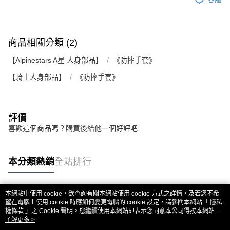
商品相關分類 (2)
【Alpinestars A星 人身部品】
《防摔手套》
【騎士人身部品】
《防摔手套》
評價
喜歡這個商品嗎？購買後給他一個好評吧
本分類熱銷
全站排行
本網站中使用 cookie，欲查詢有關本網站使用 cookie 方式之詳情，及若您不希
熱門標籤
望在電腦上使用 cookie 時應如何變更電腦的 cookie 設定，請參閱本網站「
隱私
權條款
」之 Cookie 聲明。您繼續使用本網站即表示您同意本公司得按本網站使
用條款之 Cookie 聲明使用 cookie。
了解更多 >