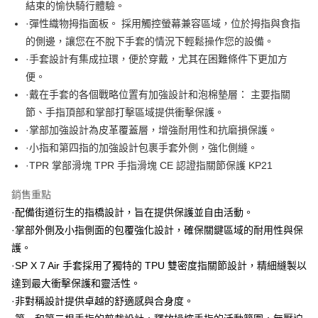
玉山商業銀行
星展（台灣）商業銀行
結束的愉快騎行體驗。
台新國際商業銀行
中國信託商業銀行
Google Pay
·彈性織物拇指面板。 採用觸控螢幕兼容區域，位於拇指與食指
台灣樂天信用卡公司
的側邊，讓您在不脫下手套的情況下輕鬆操作您的設備。
全盈+PAY
·手套設計有集成拉環，便於穿戴，尤其在困難條件下更加方
大哥付你分期
便。
相關說明
·戴在手套的各個戰略位置有加強設計和泡棉墊層： 主要指關
【大哥付你分期使用說明】
節、手指頂部和掌部打擊區域提供衝擊保護。
AFTEE先享後付
1.本服務由台灣大哥大提供，台灣大哥大用戶可立即使用無須另外申請。
2.付款方式選擇「大哥付你分期」，訂單成立後會自動跳轉到大哥付的交易
·掌部加強設計為皮革覆蓋層，增強耐用性和抗磨損保護。
相關說明
流程，驗證手機門號後，選擇欲分期的期數、繳款截止日，確認付款後即完
【關於「AFTEE先享後付」】
·小指和第四指的加強設計包裹手套外側，強化側縫。
成交易。
ATM付款
AFTEE先享後付是「在收到商品之後才付款」的支付方式。 讓您購物簡單
·TPR 掌部滑塊 TPR 手指滑塊 CE 認證指關節保護 KP21
3.實際核准額度、可分期數及費用金額請依後續交易確認頁面所載為準。
便利好安心！
4.訂單成立30分鐘內，如未前往確認交易或遇審核未通過，訂單將自動取
１．簡單：不需註冊會員、不需綁卡、不需儲值。
運送方式
消。如遇「轉專審核」未通過狀況，表示未達大哥付你分期系統評分，恕無
銷售重點
２．便利：只要手機號碼，簡訊認證，即可結帳。
法說明評估內容。
３．安心：先確認商品／服務後，再付款。
·配備街道衍生的指橋設計，旨在提供保護並自由活動。
全家取貨付款
【繳款方式說明】
·掌部外側及小指側面的包覆強化設計，確保關鍵區域的耐用性與保
1.分期款項不併入電信帳單，「大哥付你分期」於每月結算日後寄送繳費提
每筆NT$80，滿NT$1,999(含以上)免運費
【「AFTEE先享後付」結帳流程】
醒簡訊。
護。
１．於結帳方式選擇「AFTEE先享後付」後，將跳轉至「AFTEE先享後付」
2.透過簡訊連結打開帳單後，可選擇「超商條碼／台灣大直營門市／銀行轉
付款後全家取貨
結帳頁面，進行簡訊認證並確認金額後，即可完成結帳。
·SP X 7 Air 手套採用了獨特的 TPU 雙密度指關節設計，精細縫製以
帳／街口支付／iPASS MONEY」等通路繳費。
２．訂單成立數日內，您將收到繳費通知簡訊。
每筆NT$80，滿NT$1,999(含以上)免運費
達到最大衝擊保護和靈活性。
３．收到繳費通知簡訊後14天內，點擊此簡訊中的連結，可透過四大超商／
【注意事項】
·非對稱設計提供卓越的舒適感與合身度。
ATM／網路銀行／等多元方式進行付款，方視為交易完成。
7-11取貨付款
1.本服務係由「台灣大哥大股份有限公司」（以下簡稱本公司）所提供，讓
※ 請注意：結帳手續完成當下不需立刻繳費，但若您需要取消訂單，請聯絡