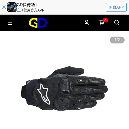
GD佳德騎士
開啟APP
立刻使用官方APP
0
1
/
2