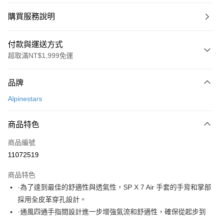
購買服務說明
付款與運送方式
超取滿NT$1,999免運
付款方式
品牌
信用卡一次付款
Alpinestars
信用卡分期付款
3 期 0 利率 每期
NT$1,300
21家銀行
商品特色
合作金庫商業銀行
第一商業銀行
超商取貨付款
商品編號
華南商業銀行
彰化商業銀行
11072519
LINE Pay
上海商業儲蓄銀行
台北富邦商業銀行
國泰世華商業銀行
兆豐國際商業銀行
商品特色
Apple Pay
臺灣中小企業銀行
台中商業銀行
·為了達到最佳的舒適性與透氣性，SP X 7 Air 手套的手背和掌部
匯豐（台灣）商業銀行
華泰商業銀行
街口支付
採用全皮革穿孔設計。
聯邦商業銀行
遠東國際商業銀行
元大商業銀行
永豐商業銀行
·通風四通手指間設計進一步增強氣流和舒適性，確保從起步到
悠遊付