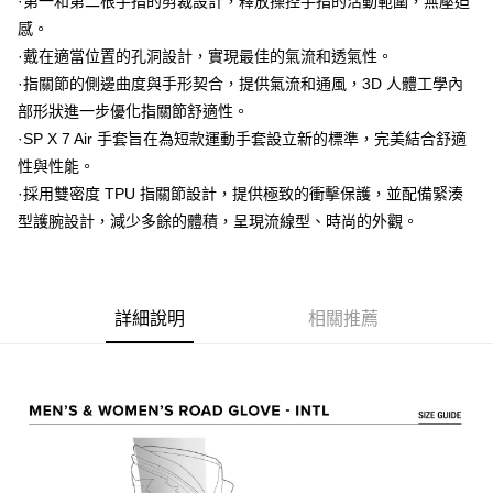
·第一和第二根手指的剪裁設計，釋放操控手指的活動範圍，無壓迫
用戶於交易時，得透過本服務購買商品或服務，並由商店將買賣／分期付款
每筆NT$80，滿NT$1,999(含以上)免運費
購買商品的店家。未經商家同意取消之訂單仍視為有效，需透過AFTEE先享
買賣價金債權讓與本公司後，依約使用本公司帳單繳交帳款。
感。
後付繳納相關費用。
2.基於同意付款使用「大哥付你分期」之契約關係目的，商店將以您的個人
付款後7-11取貨
※ 交易是否成功請以「AFTEE先享後付 」之結帳頁面顯示為準，若有關於
·戴在適當位置的孔洞設計，實現最佳的氣流和透氣性。
資料（包含姓名、電話或地址）提供予台灣大哥大進項蒐集、處理及利用，
是否繳費成功／繳費後需取消欲退款等相關疑問，請聯繫「AFTEE先享後付
每筆NT$80，滿NT$1,999(含以上)免運費
·指關節的側邊曲度與手形契合，提供氣流和通風，3D 人體工學內
由本公司與您本人進行分期帳單所需資料之確認、核對及更正。
客戶支援中心」
https://netprotections.freshdesk.com/support/home
3.完整用戶服務條款，請詳閱以下連結：
https://oppay.tw/userRule
部形狀進一步優化指關節舒適性。
宅配
【注意事項】
·SP X 7 Air 手套旨在為短款運動手套設立新的標準，完美結合舒適
１．透過由恩沛科技股份有限公司提供之「AFTEE先享後付」服務完成之交
每筆NT$80，滿NT$1,999(含以上)免運費
性與性能。
易，需依本服務之必要範圍內提供個人資料，並將交易相關給付款項請求債
權轉讓予恩沛科技股份有限公司。
·採用雙密度 TPU 指關節設計，提供極致的衝擊保護，並配備緊湊
２．關於個人資料處理事宜，請瀏覽以下網址：
型護腕設計，減少多餘的體積，呈現流線型、時尚的外觀。
https://aftee.tw/terms/#terms3
３．未成年的使用者請事先徵得法定代理人或監護人之同意方可使用
「AFTEE先享後付」，若未經同意申辦者引起之損失，本公司不負相關責
任。
４．使用「AFTEE先享後付」時，將依據個別帳號之用戶狀況，依本公司即
詳細說明
相關推薦
時審查核予不同之上限額度；若仍有額度不足之情形，本公司將視審查結果
請求用戶進行身份認證。
５．嚴禁一人註冊多個帳號或使用他人資訊註冊。若發現惡意使用之情形，
恩沛科技股份有限公司將有權停止該用戶之使用額度並採取法律行動。