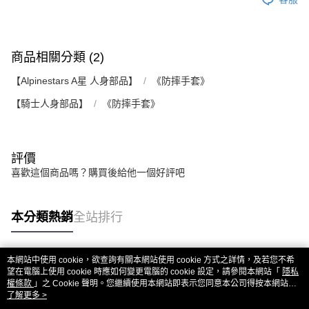
商品相關分類 (2)
【Alpinestars A星 人身部品】
《防摔手套》
【騎士人身部品】
《防摔手套》
評價
喜歡這個商品嗎？購買後給他一個好評吧
本分類熱銷
全站排行
本網站中使用 cookie，欲查詢有關本網站使用 cookie 方式之詳情，及若您不希
熱門標籤
望在電腦上使用 cookie 時應如何變更電腦的 cookie 設定，請參閱本網站「
隱私
權條款
」之 Cookie 聲明。您繼續使用本網站即表示您同意本公司得按本網站使
用條款之 Cookie 聲明使用 cookie。
了解更多 >