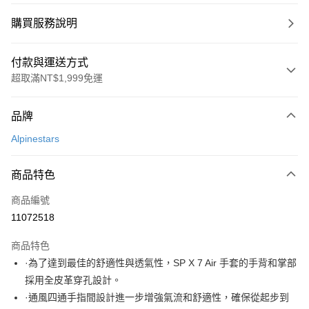
購買服務說明
付款與運送方式
超取滿NT$1,999免運
付款方式
品牌
信用卡一次付款
Alpinestars
信用卡分期付款
3 期 0 利率 每期
NT$1,300
21家銀行
商品特色
合作金庫商業銀行
第一商業銀行
超商取貨付款
商品編號
華南商業銀行
彰化商業銀行
11072518
LINE Pay
上海商業儲蓄銀行
台北富邦商業銀行
國泰世華商業銀行
兆豐國際商業銀行
商品特色
Apple Pay
臺灣中小企業銀行
台中商業銀行
·為了達到最佳的舒適性與透氣性，SP X 7 Air 手套的手背和掌部
匯豐（台灣）商業銀行
華泰商業銀行
街口支付
採用全皮革穿孔設計。
聯邦商業銀行
遠東國際商業銀行
元大商業銀行
永豐商業銀行
·通風四通手指間設計進一步增強氣流和舒適性，確保從起步到
悠遊付