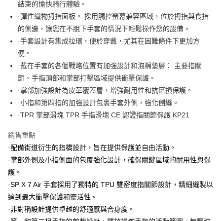
玉山商業銀行
星展（台灣）商業銀行
結束的愉快騎行體驗。
台新國際商業銀行
中國信託商業銀行
Google Pay
·彈性織物拇指面板。 採用觸控螢幕兼容區域，位於拇指與食指
台灣樂天信用卡公司
的側邊，讓您在不脫下手套的情況下輕鬆操作您的設備。
全盈+PAY
·手套設計有集成拉環，便於穿戴，尤其在困難條件下更加方
大哥付你分期
便。
相關說明
·戴在手套的各個戰略位置有加強設計和泡棉墊層： 主要指關
【大哥付你分期使用說明】
節、手指頂部和掌部打擊區域提供衝擊保護。
AFTEE先享後付
1.本服務由台灣大哥大提供，台灣大哥大用戶可立即使用無須另外申請。
2.付款方式選擇「大哥付你分期」，訂單成立後會自動跳轉到大哥付的交易
·掌部加強設計為皮革覆蓋層，增強耐用性和抗磨損保護。
相關說明
流程，驗證手機門號後，選擇欲分期的期數、繳款截止日，確認付款後即完
【關於「AFTEE先享後付」】
·小指和第四指的加強設計包裹手套外側，強化側縫。
成交易。
ATM付款
AFTEE先享後付是「在收到商品之後才付款」的支付方式。 讓您購物簡單
·TPR 掌部滑塊 TPR 手指滑塊 CE 認證指關節保護 KP21
3.實際核准額度、可分期數及費用金額請依後續交易確認頁面所載為準。
便利好安心！
4.訂單成立30分鐘內，如未前往確認交易或遇審核未通過，訂單將自動取
１．簡單：不需註冊會員、不需綁卡、不需儲值。
運送方式
消。如遇「轉專審核」未通過狀況，表示未達大哥付你分期系統評分，恕無
銷售重點
２．便利：只要手機號碼，簡訊認證，即可結帳。
法說明評估內容。
３．安心：先確認商品／服務後，再付款。
·配備街道衍生的指橋設計，旨在提供保護並自由活動。
全家取貨付款
【繳款方式說明】
·掌部外側及小指側面的包覆強化設計，確保關鍵區域的耐用性與保
1.分期款項不併入電信帳單，「大哥付你分期」於每月結算日後寄送繳費提
每筆NT$80，滿NT$1,999(含以上)免運費
【「AFTEE先享後付」結帳流程】
醒簡訊。
護。
１．於結帳方式選擇「AFTEE先享後付」後，將跳轉至「AFTEE先享後付」
2.透過簡訊連結打開帳單後，可選擇「超商條碼／台灣大直營門市／銀行轉
付款後全家取貨
結帳頁面，進行簡訊認證並確認金額後，即可完成結帳。
·SP X 7 Air 手套採用了獨特的 TPU 雙密度指關節設計，精細縫製以
帳／街口支付／iPASS MONEY」等通路繳費。
２．訂單成立數日內，您將收到繳費通知簡訊。
每筆NT$80，滿NT$1,999(含以上)免運費
達到最大衝擊保護和靈活性。
３．收到繳費通知簡訊後14天內，點擊此簡訊中的連結，可透過四大超商／
【注意事項】
·非對稱設計提供卓越的舒適感與合身度。
ATM／網路銀行／等多元方式進行付款，方視為交易完成。
7-11取貨付款
1.本服務係由「台灣大哥大股份有限公司」（以下簡稱本公司）所提供，讓
※ 請注意：結帳手續完成當下不需立刻繳費，但若您需要取消訂單，請聯絡