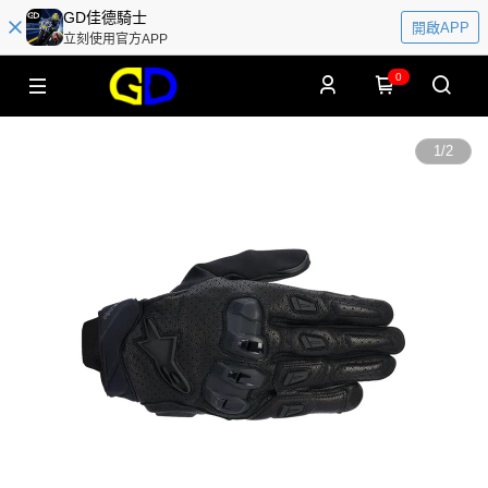
GD佳德騎士
開啟APP
立刻使用官方APP
0
1
/
2