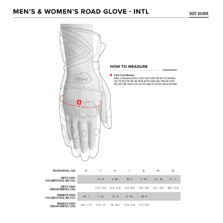
用戶於交易時，得透過本服務購買商品或服務，並由商店將買賣／分期付款
每筆NT$80，滿NT$1,999(含以上)免運費
購買商品的店家。未經商家同意取消之訂單仍視為有效，需透過AFTEE先享
買賣價金債權讓與本公司後，依約使用本公司帳單繳交帳款。
後付繳納相關費用。
2.基於同意付款使用「大哥付你分期」之契約關係目的，商店將以您的個人
付款後7-11取貨
※ 交易是否成功請以「AFTEE先享後付 」之結帳頁面顯示為準，若有關於
資料（包含姓名、電話或地址）提供予台灣大哥大進項蒐集、處理及利用，
是否繳費成功／繳費後需取消欲退款等相關疑問，請聯繫「AFTEE先享後付
每筆NT$80，滿NT$1,999(含以上)免運費
由本公司與您本人進行分期帳單所需資料之確認、核對及更正。
客戶支援中心」
https://netprotections.freshdesk.com/support/home
3.完整用戶服務條款，請詳閱以下連結：
https://oppay.tw/userRule
宅配
【注意事項】
１．透過由恩沛科技股份有限公司提供之「AFTEE先享後付」服務完成之交
每筆NT$80，滿NT$1,999(含以上)免運費
易，需依本服務之必要範圍內提供個人資料，並將交易相關給付款項請求債
權轉讓予恩沛科技股份有限公司。
２．關於個人資料處理事宜，請瀏覽以下網址：
https://aftee.tw/terms/#terms3
３．未成年的使用者請事先徵得法定代理人或監護人之同意方可使用
「AFTEE先享後付」，若未經同意申辦者引起之損失，本公司不負相關責
任。
４．使用「AFTEE先享後付」時，將依據個別帳號之用戶狀況，依本公司即
時審查核予不同之上限額度；若仍有額度不足之情形，本公司將視審查結果
請求用戶進行身份認證。
５．嚴禁一人註冊多個帳號或使用他人資訊註冊。若發現惡意使用之情形，
恩沛科技股份有限公司將有權停止該用戶之使用額度並採取法律行動。