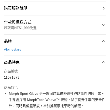
購買服務說明
付款與運送方式
超取滿NT$1,999免運
付款方式
品牌
信用卡一次付款
Alpinestars
信用卡分期付款
3 期 0 利率 每期
NT$1,766
21家銀行
商品特色
合作金庫商業銀行
第一商業銀行
超商取貨付款
商品編號
華南商業銀行
彰化商業銀行
11071573
LINE Pay
上海商業儲蓄銀行
台北富邦商業銀行
國泰世華商業銀行
兆豐國際商業銀行
商品特色
Apple Pay
臺灣中小企業銀行
台中商業銀行
Morph Sport Glove 是一款同時具備舒適性與防護性的短手套。
匯豐（台灣）商業銀行
華泰商業銀行
街口支付
手背處採用 MorphTech Weave™ 技術，除了提升手套的安全性
聯邦商業銀行
遠東國際商業銀行
元大商業銀行
永豐商業銀行
外，同時具備靈活度，增加操駕摩托車時的觸感。
悠遊付