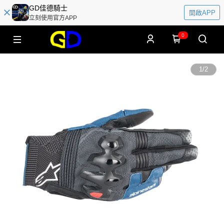
GD佳德騎士
開啟APP
立刻使用官方APP
0
1
/
2