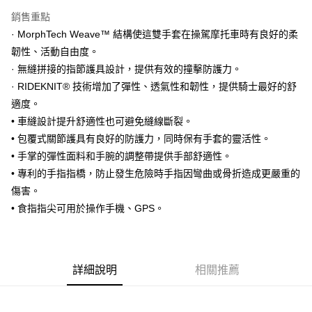
玉山商業銀行
星展（台灣）商業銀行
台新國際商業銀行
中國信託商業銀行
Google Pay
銷售重點
台灣樂天信用卡公司
· MorphTech Weave™ 結構使這雙手套在操駕摩托車時有良好的柔
全盈+PAY
韌性、活動自由度。
大哥付你分期
· 無縫拼接的指節護具設計，提供有效的撞擊防護力。
相關說明
· RIDEKNIT® 技術增加了彈性、透氣性和韌性，提供騎士最好的舒
【大哥付你分期使用說明】
適度。
AFTEE先享後付
1.本服務由台灣大哥大提供，台灣大哥大用戶可立即使用無須另外申請。
• 車縫設計提升舒適性也可避免縫線斷裂。
2.付款方式選擇「大哥付你分期」，訂單成立後會自動跳轉到大哥付的交易
相關說明
• 包覆式關節護具有良好的防護力，同時保有手套的靈活性。
流程，驗證手機門號後，選擇欲分期的期數、繳款截止日，確認付款後即完
【關於「AFTEE先享後付」】
成交易。
ATM付款
• 手掌的彈性面料和手腕的調整帶提供手部舒適性。
AFTEE先享後付是「在收到商品之後才付款」的支付方式。 讓您購物簡單
3.實際核准額度、可分期數及費用金額請依後續交易確認頁面所載為準。
便利好安心！
• 專利的手指指橋，防止發生危險時手指因彎曲或骨折造成更嚴重的
4.訂單成立30分鐘內，如未前往確認交易或遇審核未通過，訂單將自動取
１．簡單：不需註冊會員、不需綁卡、不需儲值。
運送方式
消。如遇「轉專審核」未通過狀況，表示未達大哥付你分期系統評分，恕無
傷害。
２．便利：只要手機號碼，簡訊認證，即可結帳。
法說明評估內容。
３．安心：先確認商品／服務後，再付款。
• 食指指尖可用於操作手機、GPS。
全家取貨付款
【繳款方式說明】
1.分期款項不併入電信帳單，「大哥付你分期」於每月結算日後寄送繳費提
每筆NT$80，滿NT$1,999(含以上)免運費
【「AFTEE先享後付」結帳流程】
醒簡訊。
１．於結帳方式選擇「AFTEE先享後付」後，將跳轉至「AFTEE先享後付」
2.透過簡訊連結打開帳單後，可選擇「超商條碼／台灣大直營門市／銀行轉
付款後全家取貨
結帳頁面，進行簡訊認證並確認金額後，即可完成結帳。
帳／街口支付／iPASS MONEY」等通路繳費。
詳細說明
相關推薦
２．訂單成立數日內，您將收到繳費通知簡訊。
每筆NT$80，滿NT$1,999(含以上)免運費
３．收到繳費通知簡訊後14天內，點擊此簡訊中的連結，可透過四大超商／
【注意事項】
ATM／網路銀行／等多元方式進行付款，方視為交易完成。
7-11取貨付款
1.本服務係由「台灣大哥大股份有限公司」（以下簡稱本公司）所提供，讓
※ 請注意：結帳手續完成當下不需立刻繳費，但若您需要取消訂單，請聯絡