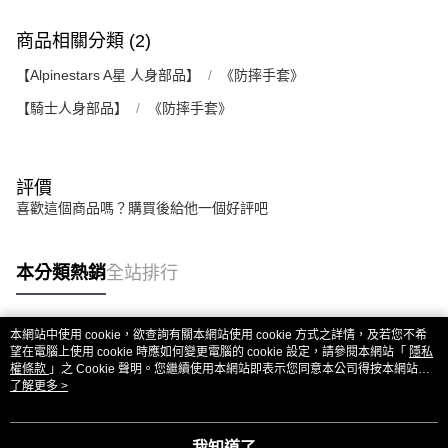
商品相關分類 (2)
【Alpinestars A星 人身部品】
《防摔手套》
【騎士人身部品】
《防摔手套》
評價
喜歡這個商品嗎？購買後給他一個好評吧
本分類熱銷
全站排行
本網站中使用 cookie，欲查詢有關本網站使用 cookie 方式之詳情，及若您不希
熱門標籤
望在電腦上使用 cookie 時應如何變更電腦的 cookie 設定，請參閱本網站「
隱私
權條款
」之 Cookie 聲明。您繼續使用本網站即表示您同意本公司得按本網站使
用條款之 Cookie 聲明使用 cookie。
了解更多 >
我知道了