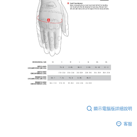
【注意事項】
１．透過由恩沛科技股份有限公司提供之「AFTEE先享後付」服務完成之交
每筆NT$80，滿NT$1,999(含以上)免運費
易，需依本服務之必要範圍內提供個人資料，並將交易相關給付款項請求債
權轉讓予恩沛科技股份有限公司。
２．關於個人資料處理事宜，請瀏覽以下網址：
https://aftee.tw/terms/#terms3
３．未成年的使用者請事先徵得法定代理人或監護人之同意方可使用
「AFTEE先享後付」，若未經同意申辦者引起之損失，本公司不負相關責
任。
４．使用「AFTEE先享後付」時，將依據個別帳號之用戶狀況，依本公司即
時審查核予不同之上限額度；若仍有額度不足之情形，本公司將視審查結果
請求用戶進行身份認證。
５．嚴禁一人註冊多個帳號或使用他人資訊註冊。若發現惡意使用之情形，
恩沛科技股份有限公司將有權停止該用戶之使用額度並採取法律行動。
顯示電腦版詳細說明
客服