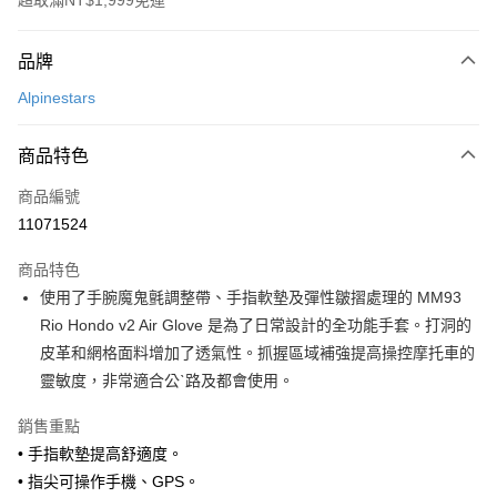
超取滿NT$1,999免運
付款方式
品牌
信用卡一次付款
Alpinestars
信用卡分期付款
3 期 0 利率 每期
NT$993
21家銀行
商品特色
合作金庫商業銀行
第一商業銀行
超商取貨付款
商品編號
華南商業銀行
彰化商業銀行
11071524
LINE Pay
上海商業儲蓄銀行
台北富邦商業銀行
國泰世華商業銀行
兆豐國際商業銀行
商品特色
Apple Pay
臺灣中小企業銀行
台中商業銀行
使用了手腕魔鬼氈調整帶、手指軟墊及彈性皺摺處理的 MM93
匯豐（台灣）商業銀行
華泰商業銀行
街口支付
Rio Hondo v2 Air Glove 是為了日常設計的全功能手套。打洞的
聯邦商業銀行
遠東國際商業銀行
元大商業銀行
永豐商業銀行
皮革和網格面料增加了透氣性。抓握區域補強提高操控摩托車的
悠遊付
玉山商業銀行
星展（台灣）商業銀行
靈敏度，非常適合公ˋ路及都會使用。
台新國際商業銀行
中國信託商業銀行
Google Pay
台灣樂天信用卡公司
銷售重點
全盈+PAY
• 手指軟墊提高舒適度。
大哥付你分期
• 指尖可操作手機、GPS。