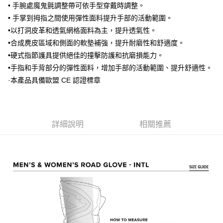
相關說明
• 手腕處魔鬼氈調整帶可依手型穿戴時調整。
【大哥付你分期使用說明】
• 手掌到拇指之間使用彈性面料提升手部的活動範圍。
AFTEE先享後付
1.本服務由台灣大哥大提供，台灣大哥大用戶可立即使用無須另外申請。
•以打洞皮革和透氣網格面料為主，提升透氣性。
2.付款方式選擇「大哥付你分期」，訂單成立後會自動跳轉到大哥付的交易
相關說明
•合成麂皮區域和側面的軟墊補強，提升耐磨性和舒適度。
流程，驗證手機門號後，選擇欲分期的期數、繳款截止日，確認付款後即完
【關於「AFTEE先享後付」】
成交易。
ATM付款
•硬式指節護具提供絕佳的撞擊防護和抗磨損能力。
AFTEE先享後付是「在收到商品之後才付款」的支付方式。 讓您購物簡單
3.實際核准額度、可分期數及費用金額請依後續交易確認頁面所載為準。
便利好安心！
•手指和手背部分的彈性面料，增加手部的活動範圍、提升舒適性。
4.訂單成立30分鐘內，如未前往確認交易或遇審核未通過，訂單將自動取
１．簡單：不需註冊會員、不需綁卡、不需儲值。
運送方式
消。如遇「轉專審核」未通過狀況，表示未達大哥付你分期系統評分，恕無
·本產品具備歐盟 CE 認證標章
２．便利：只要手機號碼，簡訊認證，即可結帳。
法說明評估內容。
３．安心：先確認商品／服務後，再付款。
全家取貨付款
【繳款方式說明】
1.分期款項不併入電信帳單，「大哥付你分期」於每月結算日後寄送繳費提
每筆NT$80，滿NT$1,999(含以上)免運費
【「AFTEE先享後付」結帳流程】
醒簡訊。
１．於結帳方式選擇「AFTEE先享後付」後，將跳轉至「AFTEE先享後付」
2.透過簡訊連結打開帳單後，可選擇「超商條碼／台灣大直營門市／銀行轉
詳細說明
相關推薦
付款後全家取貨
結帳頁面，進行簡訊認證並確認金額後，即可完成結帳。
帳／街口支付／iPASS MONEY」等通路繳費。
２．訂單成立數日內，您將收到繳費通知簡訊。
每筆NT$80，滿NT$1,999(含以上)免運費
３．收到繳費通知簡訊後14天內，點擊此簡訊中的連結，可透過四大超商／
【注意事項】
ATM／網路銀行／等多元方式進行付款，方視為交易完成。
7-11取貨付款
1.本服務係由「台灣大哥大股份有限公司」（以下簡稱本公司）所提供，讓
※ 請注意：結帳手續完成當下不需立刻繳費，但若您需要取消訂單，請聯絡
用戶於交易時，得透過本服務購買商品或服務，並由商店將買賣／分期付款
每筆NT$80，滿NT$1,999(含以上)免運費
購買商品的店家。未經商家同意取消之訂單仍視為有效，需透過AFTEE先享
買賣價金債權讓與本公司後，依約使用本公司帳單繳交帳款。
後付繳納相關費用。
2.基於同意付款使用「大哥付你分期」之契約關係目的，商店將以您的個人
付款後7-11取貨
※ 交易是否成功請以「AFTEE先享後付 」之結帳頁面顯示為準，若有關於
資料（包含姓名、電話或地址）提供予台灣大哥大進項蒐集、處理及利用，
是否繳費成功／繳費後需取消欲退款等相關疑問，請聯繫「AFTEE先享後付
每筆NT$80，滿NT$1,999(含以上)免運費
由本公司與您本人進行分期帳單所需資料之確認、核對及更正。
客戶支援中心」
https://netprotections.freshdesk.com/support/home
3.完整用戶服務條款，請詳閱以下連結：
https://oppay.tw/userRule
宅配