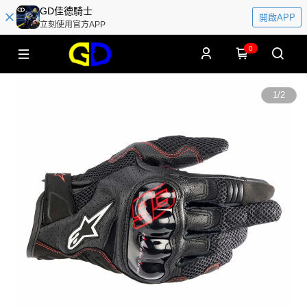
GD佳德騎士
開啟APP
立刻使用官方APP
0
1
/
2