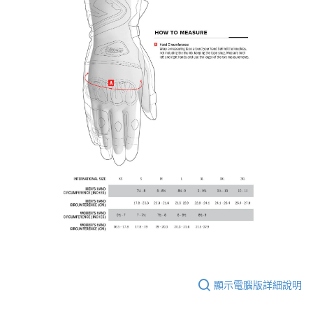
3.完整用戶服務條款，請詳閱以下連結：
https://oppay.tw/userRule
宅配
【注意事項】
１．透過由恩沛科技股份有限公司提供之「AFTEE先享後付」服務完成之交
每筆NT$80，滿NT$1,999(含以上)免運費
易，需依本服務之必要範圍內提供個人資料，並將交易相關給付款項請求債
權轉讓予恩沛科技股份有限公司。
２．關於個人資料處理事宜，請瀏覽以下網址：
https://aftee.tw/terms/#terms3
３．未成年的使用者請事先徵得法定代理人或監護人之同意方可使用
「AFTEE先享後付」，若未經同意申辦者引起之損失，本公司不負相關責
任。
４．使用「AFTEE先享後付」時，將依據個別帳號之用戶狀況，依本公司即
時審查核予不同之上限額度；若仍有額度不足之情形，本公司將視審查結果
請求用戶進行身份認證。
５．嚴禁一人註冊多個帳號或使用他人資訊註冊。若發現惡意使用之情形，
恩沛科技股份有限公司將有權停止該用戶之使用額度並採取法律行動。
顯示電腦版詳細說明