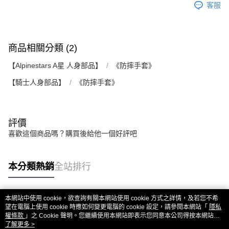
客服
商品相關分類 (2)
【Alpinestars A星 人身部品】
《防摔手套》
【騎士人身部品】
《防摔手套》
評價
喜歡這個商品嗎？購買後給他一個好評吧
本分類熱銷
全站排行
本網站中使用 cookie，欲查詢有關本網站使用 cookie 方式之詳情，及若您不希
熱門標籤
望在電腦上使用 cookie 時應如何變更電腦的 cookie 設定，請參閱本網站「
隱私
權條款
」之 Cookie 聲明。您繼續使用本網站即表示您同意本公司得按本網站使
用條款之 Cookie 聲明使用 cookie。
了解更多 >