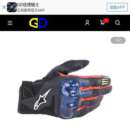
GD佳德騎士
開啟APP
立刻使用官方APP
0
1
/
2