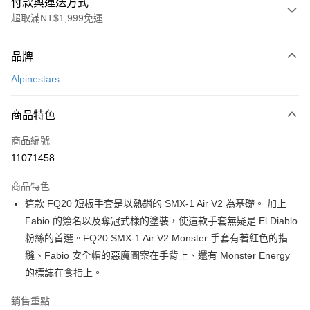
付款與運送方式
超取滿NT$1,999免運
付款方式
品牌
信用卡一次付款
Alpinestars
信用卡分期付款
3 期 0 利率 每期
NT$1,026
21家銀行
商品特色
合作金庫商業銀行
第一商業銀行
超商取貨付款
商品編號
華南商業銀行
彰化商業銀行
11071458
LINE Pay
上海商業儲蓄銀行
台北富邦商業銀行
國泰世華商業銀行
兆豐國際商業銀行
商品特色
Apple Pay
臺灣中小企業銀行
台中商業銀行
這款 FQ20 短板手套是以熱銷的 SMX-1 Air V2 為基礎。 加上
匯豐（台灣）商業銀行
華泰商業銀行
街口支付
Fabio 的簽名以及奪冠式樣的塗裝，使這款手套無疑是 El Diablo
聯邦商業銀行
遠東國際商業銀行
元大商業銀行
永豐商業銀行
粉絲的首選。FQ20 SMX-1 Air V2 Monster 手套有著紅色的指
悠遊付
玉山商業銀行
星展（台灣）商業銀行
縫、Fabio 安全帽的惡魔圖案在手背上、還有 Monster Energy
台新國際商業銀行
中國信託商業銀行
Google Pay
的標誌在食指上。
台灣樂天信用卡公司
全盈+PAY
銷售重點