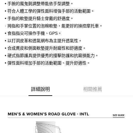
大哥付你分期
• 手腕的魔鬼氈調整帶能依手型調整。
相關說明
• 符合人體工學的彈性面料增強手部的活動範圍。
【大哥付你分期使用說明】
• 手指的軟墊提升騎士穿戴的舒適度。
AFTEE先享後付
1.本服務由台灣大哥大提供，台灣大哥大用戶可立即使用無須另外申請。
· 拇指和手掌位置的泡棉軟墊，能更好的操控摩托車。
2.付款方式選擇「大哥付你分期」，訂單成立後會自動跳轉到大哥付的交易
相關說明
• 食指指尖可操作手機、GPS。
流程，驗證手機門號後，選擇欲分期的期數、繳款截止日，確認付款後即完
【關於「AFTEE先享後付」】
成交易。
ATM付款
• 以打洞皮革和透氣網布為主提升透氣性。
AFTEE先享後付是「在收到商品之後才付款」的支付方式。 讓您購物簡單
3.實際核准額度、可分期數及費用金額請依後續交易確認頁面所載為準。
便利好安心！
• 合成麂皮和側面軟墊提升耐磨性和舒適度。
4.訂單成立30分鐘內，如未前往確認交易或遇審核未通過，訂單將自動取
１．簡單：不需註冊會員、不需綁卡、不需儲值。
運送方式
消。如遇「轉專審核」未通過狀況，表示未達大哥付你分期系統評分，恕無
• 硬式指節護具提供優秀的撞擊防護和抗磨損能力。
２．便利：只要手機號碼，簡訊認證，即可結帳。
法說明評估內容。
３．安心：先確認商品／服務後，再付款。
• 彈性面料增加手部的活動範圍、提升舒適性。
全家取貨付款
【繳款方式說明】
1.分期款項不併入電信帳單，「大哥付你分期」於每月結算日後寄送繳費提
每筆NT$80，滿NT$1,999(含以上)免運費
【「AFTEE先享後付」結帳流程】
醒簡訊。
１．於結帳方式選擇「AFTEE先享後付」後，將跳轉至「AFTEE先享後付」
2.透過簡訊連結打開帳單後，可選擇「超商條碼／台灣大直營門市／銀行轉
付款後全家取貨
結帳頁面，進行簡訊認證並確認金額後，即可完成結帳。
帳／街口支付／iPASS MONEY」等通路繳費。
詳細說明
相關推薦
２．訂單成立數日內，您將收到繳費通知簡訊。
每筆NT$80，滿NT$1,999(含以上)免運費
３．收到繳費通知簡訊後14天內，點擊此簡訊中的連結，可透過四大超商／
【注意事項】
ATM／網路銀行／等多元方式進行付款，方視為交易完成。
7-11取貨付款
1.本服務係由「台灣大哥大股份有限公司」（以下簡稱本公司）所提供，讓
※ 請注意：結帳手續完成當下不需立刻繳費，但若您需要取消訂單，請聯絡
用戶於交易時，得透過本服務購買商品或服務，並由商店將買賣／分期付款
每筆NT$80，滿NT$1,999(含以上)免運費
購買商品的店家。未經商家同意取消之訂單仍視為有效，需透過AFTEE先享
買賣價金債權讓與本公司後，依約使用本公司帳單繳交帳款。
後付繳納相關費用。
2.基於同意付款使用「大哥付你分期」之契約關係目的，商店將以您的個人
付款後7-11取貨
※ 交易是否成功請以「AFTEE先享後付 」之結帳頁面顯示為準，若有關於
資料（包含姓名、電話或地址）提供予台灣大哥大進項蒐集、處理及利用，
是否繳費成功／繳費後需取消欲退款等相關疑問，請聯繫「AFTEE先享後付
每筆NT$80，滿NT$1,999(含以上)免運費
由本公司與您本人進行分期帳單所需資料之確認、核對及更正。
客戶支援中心」
https://netprotections.freshdesk.com/support/home