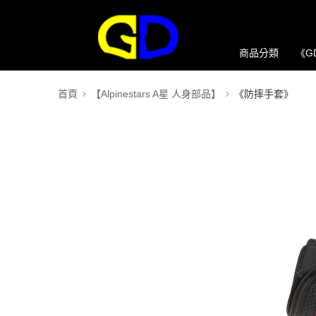
商品分類
《G
首頁
【Alpinestars A星 人身部品】
《防摔手套》