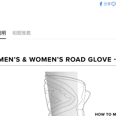
４．使用「
分享
即時審查
【騎士人
結果請求
５．嚴禁
形，恩沛
動。
說明
相關推薦