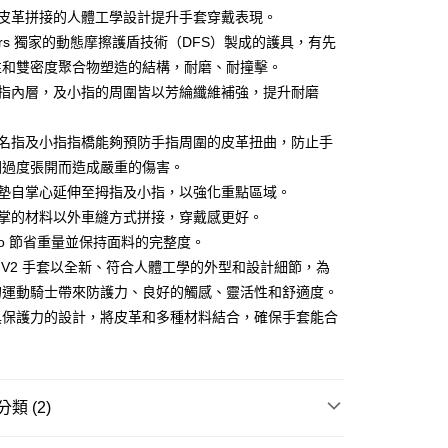
「轉專審核」未通過狀況，表示未達大哥付你分期系統評分，恕
：只要手機號碼，簡訊認證，即可結帳。
式皮革拼接的人體工學設計提升手套穿戴表現。
評估內容。
：先確認商品／服務後，再付款。
式說明】
nestars 獨家的動態摩擦護盾技術（DFS）製成的護具，有先
付款
項不併入電信帳單，「大哥付你分期」於每月結算日後寄送繳費提
EE先享後付」結帳流程】
性和雙密度聚合物塑造的結構，耐磨、耐撞擊。
0，滿NT$1,999(含以上)免運費
方式選擇「AFTEE先享後付」後，將跳轉至「AFTEE先享後
拇指內層，及小指的周圍皆以芳綸纖維補強，提升耐磨
訊連結打開帳單後，可選擇「超商條碼／台灣大直營門市／銀行轉
頁面，進行簡訊認證並確認金額後，即可完成結帳。
付／iPASS MONEY」等通路繳費。
家取貨
成立數日內，您將收到繳費通知簡訊。
費通知簡訊後14天內，點擊此簡訊中的連結，可透過四大超商
無名指及小指指橋能夠預防手指周圍的皮革扭曲，防止手
0，滿NT$1,999(含以上)免運費
項】
網路銀行／等多元方式進行付款，方視為交易完成。
因過度張開而造成嚴重的傷害。
係由「台灣大哥大股份有限公司」（以下簡稱本公司）所提供，讓
：結帳手續完成當下不需立刻繳費，但若您需要取消訂單，請聯
付款
易時，得透過本服務購買商品或服務，並由商店將買賣／分期付
的店家。未經商家同意取消之訂單仍視為有效，需透過AFTEE
軟墊自掌心延伸至拇指及小指，以強化重點區域。
金債權讓與本公司後，依約使用本公司帳單繳交帳款。
繳納相關費用。
0，滿NT$1,999(含以上)免運費
手掌的材料以外車縫方式拼接，穿戴感更好。
意付款使用「大哥付你分期」之契約關係目的，商店將以您的個人
否成功請以「AFTEE先享後付 」之結帳頁面顯示為準，若有關於
含姓名、電話或地址）提供予台灣大哥大進項蒐集、處理及利
Logo 節省重量並保持面料的完整度。
功／繳費後需取消欲退款等相關疑問，請聯繫「AFTEE先享後
1取貨
公司與您本人進行分期帳單所需資料之確認、核對及更正。
援中心」
https://netprotections.freshdesk.com/support/home
us R V2 手套以全新、符合人體工學的外型和設計細節，為
0，滿NT$1,999(含以上)免運費
戶服務條款，請詳閱以下連結：
https://oppay.tw/userRule
的運動騎士帶來防護力、良好的觸感、靈活性和舒適度。
項】
恩沛科技股份有限公司提供之「AFTEE先享後付」服務完成之
具保護力的設計，將皮革和多種材料結合，確保手套能合
依本服務之必要範圍內提供個人資料，並將交易相關給付款項請
0，滿NT$1,999(含以上)免運費
讓予恩沛科技股份有限公司。
個人資料處理事宜，請瀏覽以下網址：
ee.tw/terms/#terms3
年的使用者請事先徵得法定代理人或監護人之同意方可使用
類 (2)
E先享後付」，若未經同意申辦者引起之損失，本公司不負相關責
stars A星 人身部品】
《防摔手套》