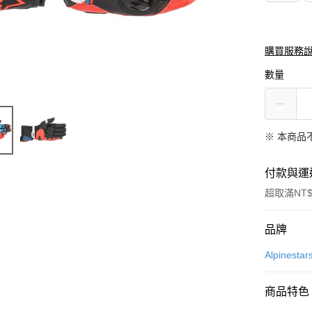
購買服務
數量
※ 本商品
付款與運
超取滿NT$
付款方式
品牌
信用卡一
Alpinestar
信用卡分
商品特色
3 期 