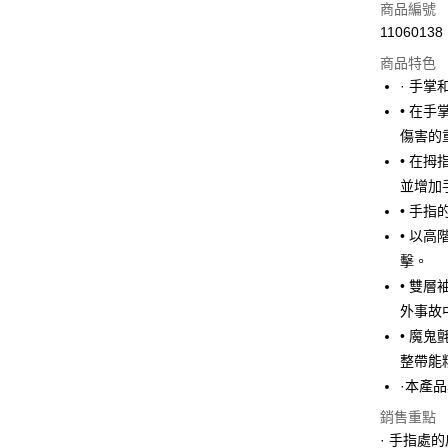
商品編號
合作金
超商取貨
11060138
華南商
LINE Pay
上海商
商品特色
國泰世
· 手
Apple Pay
臺灣中
• 在
匯豐（
街口支付
傷害的
聯邦商
• 在
元大商
悠遊付
並增加
玉山商
台新國
Google Pa
• 手
台灣樂
• 以
全盈+PAY
擊。
大哥付你
• 雙
相關說明
外事故
【大哥付
• 魔
AFTEE先
1.本服務
整帶能
2.付款方
相關說明
流程，驗
【關於「A
·本產品
ATM付款
完成交易
AFTEE
銷售重點
3.實際核
便利好安
4.訂單成
１．簡單
· 手指處