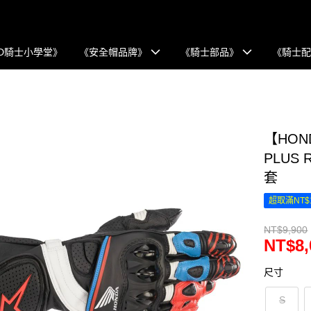
D騎士小學堂》
《安全帽品牌》
《騎士部品》
《騎士
【HOND
PLUS
套
超取滿NT$
NT$9,900
NT$8,
尺寸
S