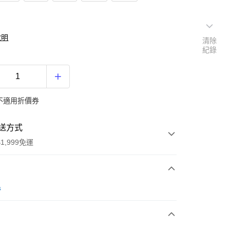
說明
清除
紀錄
不適用折價券
送方式
1,999免運
次付款
s
期付款
0 利率 每期
NT$2,666
21家銀行