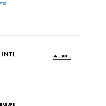
AFTEE先享後付」時，將依據個別帳號之用戶狀況，依本公司
客服
核予不同之上限額度；若仍有額度不足之情形，本公司將視審查
身部品】
《防摔手套》
用戶進行身份認證。
一人註冊多個帳號或使用他人資訊註冊。若發現惡意使用之情
科技股份有限公司將有權停止該用戶之使用額度並採取法律行