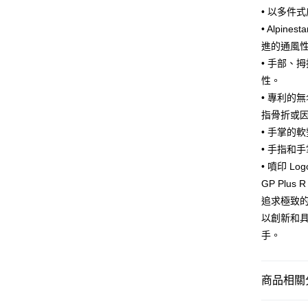
消。如遇
２．便利
運送方式
• 以多件
無法說明
３．安心
【繳款方
• Alpi
全家取貨
1.分期款
【「AFT
進的通風
醒簡訊。
每筆NT$8
１．於結帳
• 手部、
2.透過簡
付」結帳
帳／街口支
付款後全
性。
２．訂單
３．收到繳
• 專利的
每筆NT$8
【注意事
／ATM／
指骨折或
1.本服務
※ 請注意
7-11取貨
用戶於交
絡購買商品
• 手掌的
款買賣價
先享後付
每筆NT$8
• 手指和
2.基於同
※ 交易是
資料（包
• 噴印 
是否繳費成
付款後7-1
用，由本
付客戶支
GP Pl
每筆NT$8
3.完整用
追求極致
【注意事
宅配
１．透過由
以創新和
交易，需
每筆NT$8
手。
求債權轉
２．關於
https://aft
３．未成
商品相關分
「AFTE
任。
【Alpine