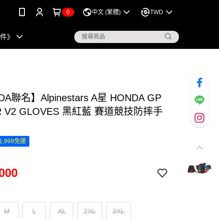
0
中文 (繁體)
TWD
配件》
A聯名】Alpinestars A星 HONDA GP
 R V2 GLOVES 黑紅藍 賽道競技防摔手
1,999免運
000
M
L
XL
2XL
3XL