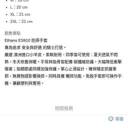
M：18 cm
台灣樂天信用卡公司
L：20 cm
全盈+PAY
XL：21 cm
大哥付你分期
2XL：22 cm
相關說明
【大哥付你分期使用說明】
銷售重點
AFTEE先享後付
1.本服務由台灣大哥大提供，台灣大哥大用戶可立即使用無須另外申請。
Ethans ES910 防摔手套
2.付款方式選擇「大哥付你分期」，訂單成立後會自動跳轉到大哥付的交易
相關說明
專為追求 安全與舒適 的騎士打造。
流程，驗證手機門號後，選擇欲分期的期數、繳款截止日，確認付款後即完
【關於「AFTEE先享後付」】
成交易。
ATM付款
嚴選 澳洲進口小羊皮，柔軟耐用，四季皆可使用：夏天透氣不悶
AFTEE先享後付是「在收到商品之後才付款」的支付方式。 讓您購物簡單
3.實際核准額度、可分期數及費用金額請依後續交易確認頁面所載為準。
便利好安心！
熱，冬天依舊保暖。手背與指骨皆配備 碳纖維防護，大幅降低衝擊
4.訂單成立30分鐘內，如未前往確認交易或遇審核未通過，訂單將自動取
１．簡單：不需註冊會員、不需綁卡、不需儲值。
運送方式
消。如遇「轉專審核」未通過狀況，表示未達大哥付你分期系統評分，恕無
傷害；指關節處同樣加強保護。掌心止滑設計，確保穩定抓握車
２．便利：只要手機號碼，簡訊認證，即可結帳。
法說明評估內容。
３．安心：先確認商品／服務後，再付款。
把，無異物感影響操控。同時具備 觸控功能，免脫手套即可操作手
全家取貨付款
【繳款方式說明】
機，兼顧便利與實用。
1.分期款項不併入電信帳單，「大哥付你分期」於每月結算日後寄送繳費提
每筆NT$80，滿NT$1,999(含以上)免運費
【「AFTEE先享後付」結帳流程】
醒簡訊。
１．於結帳方式選擇「AFTEE先享後付」後，將跳轉至「AFTEE先享後付」
2.透過簡訊連結打開帳單後，可選擇「超商條碼／台灣大直營門市／銀行轉
付款後全家取貨
結帳頁面，進行簡訊認證並確認金額後，即可完成結帳。
帳／街口支付／iPASS MONEY」等通路繳費。
２．訂單成立數日內，您將收到繳費通知簡訊。
每筆NT$80，滿NT$1,999(含以上)免運費
３．收到繳費通知簡訊後14天內，點擊此簡訊中的連結，可透過四大超商／
相關推薦
【注意事項】
ATM／網路銀行／等多元方式進行付款，方視為交易完成。
7-11取貨付款
1.本服務係由「台灣大哥大股份有限公司」（以下簡稱本公司）所提供，讓
※ 請注意：結帳手續完成當下不需立刻繳費，但若您需要取消訂單，請聯絡
客服
用戶於交易時，得透過本服務購買商品或服務，並由商店將買賣／分期付款
每筆NT$80，滿NT$1,999(含以上)免運費
購買商品的店家。未經商家同意取消之訂單仍視為有效，需透過AFTEE先享
買賣價金債權讓與本公司後，依約使用本公司帳單繳交帳款。
後付繳納相關費用。