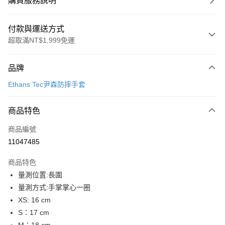
購買服務說明
付款與運送方式
超取滿NT$1,999免運
付款方式
品牌
信用卡一次付款
Ethans Tec尹森防摔手套
信用卡分期付款
3 期 0 利率 每期
NT$833
21家銀行
商品特色
合作金庫商業銀行
第一商業銀行
超商取貨付款
商品編號
華南商業銀行
彰化商業銀行
11047485
LINE Pay
上海商業儲蓄銀行
台北富邦商業銀行
國泰世華商業銀行
兆豐國際商業銀行
商品特色
Apple Pay
臺灣中小企業銀行
台中商業銀行
量測位置:長圍
匯豐（台灣）商業銀行
華泰商業銀行
街口支付
量測方式:手掌掌心一圈
聯邦商業銀行
遠東國際商業銀行
元大商業銀行
永豐商業銀行
XS: 16 cm
悠遊付
玉山商業銀行
星展（台灣）商業銀行
S：17 cm
台新國際商業銀行
中國信託商業銀行
Google Pay