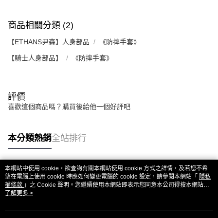
2.基於同意付款使用「大哥付你分期」之契約關係目的，商店將以您的個人
付款後7-11取貨
※ 交易是否成功請以「AFTEE先享後付 」之結帳頁面顯示為準，若有關於
資料（包含姓名、電話或地址）提供予台灣大哥大進項蒐集、處理及利用，
是否繳費成功／繳費後需取消欲退款等相關疑問，請聯繫「AFTEE先享後付
每筆NT$80，滿NT$1,999(含以上)免運費
由本公司與您本人進行分期帳單所需資料之確認、核對及更正。
商品相關分類 (2)
客戶支援中心」
https://netprotections.freshdesk.com/support/home
3.完整用戶服務條款，請詳閱以下連結：
https://oppay.tw/userRule
宅配
【ETHANS尹森】人身部品
《防摔手套》
【注意事項】
１．透過由恩沛科技股份有限公司提供之「AFTEE先享後付」服務完成之交
每筆NT$80，滿NT$1,999(含以上)免運費
【騎士人身部品】
《防摔手套》
易，需依本服務之必要範圍內提供個人資料，並將交易相關給付款項請求債
權轉讓予恩沛科技股份有限公司。
２．關於個人資料處理事宜，請瀏覽以下網址：
https://aftee.tw/terms/#terms3
３．未成年的使用者請事先徵得法定代理人或監護人之同意方可使用
評價
「AFTEE先享後付」，若未經同意申辦者引起之損失，本公司不負相關責
喜歡這個商品嗎？購買後給他一個好評吧
任。
４．使用「AFTEE先享後付」時，將依據個別帳號之用戶狀況，依本公司即
時審查核予不同之上限額度；若仍有額度不足之情形，本公司將視審查結果
本分類熱銷
全站排行
請求用戶進行身份認證。
５．嚴禁一人註冊多個帳號或使用他人資訊註冊。若發現惡意使用之情形，
恩沛科技股份有限公司將有權停止該用戶之使用額度並採取法律行動。
本網站中使用 cookie，欲查詢有關本網站使用 cookie 方式之詳情，及若您不希
熱門標籤
望在電腦上使用 cookie 時應如何變更電腦的 cookie 設定，請參閱本網站「
隱私
權條款
」之 Cookie 聲明。您繼續使用本網站即表示您同意本公司得按本網站使
用條款之 Cookie 聲明使用 cookie。
了解更多 >