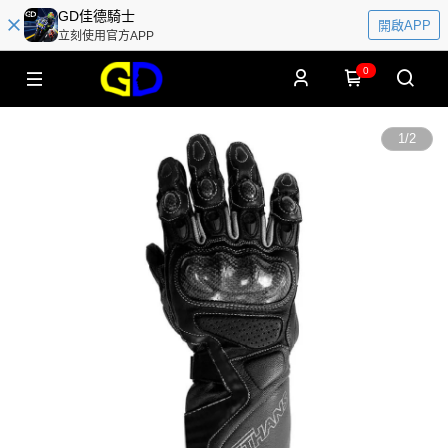
GD佳德騎士
開啟APP
立刻使用官方APP
0
1
/
2