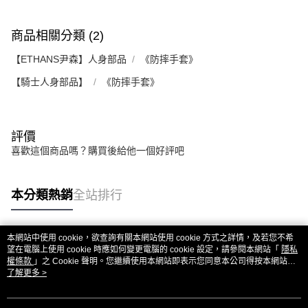
2.基於同意付款使用「大哥付你分期」之契約關係目的，商店將以您的個人
付款後7-11取貨
※ 交易是否成功請以「AFTEE先享後付 」之結帳頁面顯示為準，若有關於
資料（包含姓名、電話或地址）提供予台灣大哥大進項蒐集、處理及利用，
是否繳費成功／繳費後需取消欲退款等相關疑問，請聯繫「AFTEE先享後付
每筆NT$80，滿NT$1,999(含以上)免運費
由本公司與您本人進行分期帳單所需資料之確認、核對及更正。
商品相關分類 (2)
客戶支援中心」
https://netprotections.freshdesk.com/support/home
3.完整用戶服務條款，請詳閱以下連結：
https://oppay.tw/userRule
宅配
【ETHANS尹森】人身部品
《防摔手套》
【注意事項】
１．透過由恩沛科技股份有限公司提供之「AFTEE先享後付」服務完成之交
每筆NT$80，滿NT$1,999(含以上)免運費
【騎士人身部品】
《防摔手套》
易，需依本服務之必要範圍內提供個人資料，並將交易相關給付款項請求債
權轉讓予恩沛科技股份有限公司。
２．關於個人資料處理事宜，請瀏覽以下網址：
https://aftee.tw/terms/#terms3
３．未成年的使用者請事先徵得法定代理人或監護人之同意方可使用
評價
「AFTEE先享後付」，若未經同意申辦者引起之損失，本公司不負相關責
喜歡這個商品嗎？購買後給他一個好評吧
任。
４．使用「AFTEE先享後付」時，將依據個別帳號之用戶狀況，依本公司即
時審查核予不同之上限額度；若仍有額度不足之情形，本公司將視審查結果
本分類熱銷
全站排行
請求用戶進行身份認證。
５．嚴禁一人註冊多個帳號或使用他人資訊註冊。若發現惡意使用之情形，
恩沛科技股份有限公司將有權停止該用戶之使用額度並採取法律行動。
本網站中使用 cookie，欲查詢有關本網站使用 cookie 方式之詳情，及若您不希
熱門標籤
望在電腦上使用 cookie 時應如何變更電腦的 cookie 設定，請參閱本網站「
隱私
權條款
」之 Cookie 聲明。您繼續使用本網站即表示您同意本公司得按本網站使
用條款之 Cookie 聲明使用 cookie。
了解更多 >