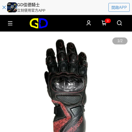
GD佳德騎士
開啟APP
立刻使用官方APP
0
1
/
2