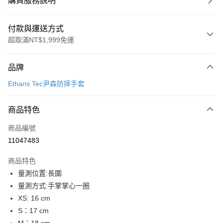
購買服務說明
付款與運送方式
超取滿NT$1,999免運
付款方式
品牌
信用卡一次付款
Ethans Tec尹森防摔手套
信用卡分期付款
3 期 0 利率 每期
NT$833
21家銀行
商品特色
合作金庫商業銀行
第一商業銀行
超商取貨付款
商品編號
華南商業銀行
彰化商業銀行
11047483
LINE Pay
上海商業儲蓄銀行
台北富邦商業銀行
國泰世華商業銀行
兆豐國際商業銀行
商品特色
Apple Pay
臺灣中小企業銀行
台中商業銀行
量測位置:長圍
匯豐（台灣）商業銀行
華泰商業銀行
街口支付
量測方式:手掌掌心一圈
聯邦商業銀行
遠東國際商業銀行
元大商業銀行
永豐商業銀行
XS: 16 cm
悠遊付
玉山商業銀行
星展（台灣）商業銀行
S：17 cm
台新國際商業銀行
中國信託商業銀行
Google Pay