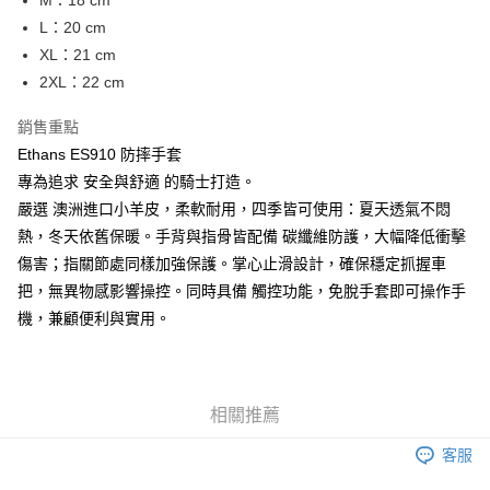
M：18 cm
台灣樂天信用卡公司
L：20 cm
全盈+PAY
XL：21 cm
大哥付你分期
2XL：22 cm
相關說明
【大哥付你分期使用說明】
銷售重點
AFTEE先享後付
1.本服務由台灣大哥大提供，台灣大哥大用戶可立即使用無須另外申請。
Ethans ES910 防摔手套
2.付款方式選擇「大哥付你分期」，訂單成立後會自動跳轉到大哥付的交易
相關說明
專為追求 安全與舒適 的騎士打造。
流程，驗證手機門號後，選擇欲分期的期數、繳款截止日，確認付款後即完
【關於「AFTEE先享後付」】
成交易。
ATM付款
嚴選 澳洲進口小羊皮，柔軟耐用，四季皆可使用：夏天透氣不悶
AFTEE先享後付是「在收到商品之後才付款」的支付方式。 讓您購物簡單
3.實際核准額度、可分期數及費用金額請依後續交易確認頁面所載為準。
便利好安心！
熱，冬天依舊保暖。手背與指骨皆配備 碳纖維防護，大幅降低衝擊
4.訂單成立30分鐘內，如未前往確認交易或遇審核未通過，訂單將自動取
１．簡單：不需註冊會員、不需綁卡、不需儲值。
運送方式
消。如遇「轉專審核」未通過狀況，表示未達大哥付你分期系統評分，恕無
傷害；指關節處同樣加強保護。掌心止滑設計，確保穩定抓握車
２．便利：只要手機號碼，簡訊認證，即可結帳。
法說明評估內容。
３．安心：先確認商品／服務後，再付款。
把，無異物感影響操控。同時具備 觸控功能，免脫手套即可操作手
全家取貨付款
【繳款方式說明】
機，兼顧便利與實用。
1.分期款項不併入電信帳單，「大哥付你分期」於每月結算日後寄送繳費提
每筆NT$80，滿NT$1,999(含以上)免運費
【「AFTEE先享後付」結帳流程】
醒簡訊。
１．於結帳方式選擇「AFTEE先享後付」後，將跳轉至「AFTEE先享後付」
2.透過簡訊連結打開帳單後，可選擇「超商條碼／台灣大直營門市／銀行轉
付款後全家取貨
結帳頁面，進行簡訊認證並確認金額後，即可完成結帳。
帳／街口支付／iPASS MONEY」等通路繳費。
２．訂單成立數日內，您將收到繳費通知簡訊。
每筆NT$80，滿NT$1,999(含以上)免運費
３．收到繳費通知簡訊後14天內，點擊此簡訊中的連結，可透過四大超商／
相關推薦
【注意事項】
ATM／網路銀行／等多元方式進行付款，方視為交易完成。
7-11取貨付款
1.本服務係由「台灣大哥大股份有限公司」（以下簡稱本公司）所提供，讓
※ 請注意：結帳手續完成當下不需立刻繳費，但若您需要取消訂單，請聯絡
客服
用戶於交易時，得透過本服務購買商品或服務，並由商店將買賣／分期付款
每筆NT$80，滿NT$1,999(含以上)免運費
購買商品的店家。未經商家同意取消之訂單仍視為有效，需透過AFTEE先享
買賣價金債權讓與本公司後，依約使用本公司帳單繳交帳款。
後付繳納相關費用。