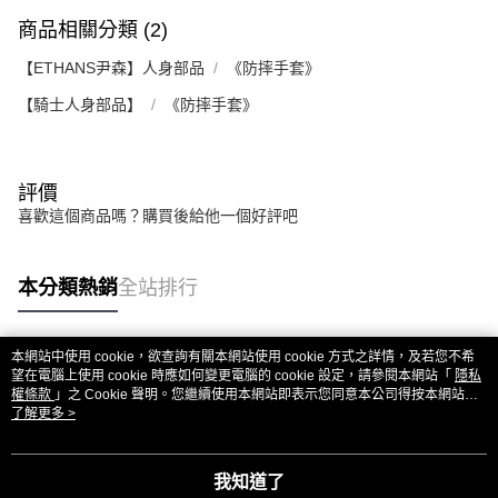
2.基於同意付款使用「大哥付你分期」之契約關係目的，商店將以您的個人
付款後7-11取貨
※ 交易是否成功請以「AFTEE先享後付 」之結帳頁面顯示為準，若有關於
商品相關分類 (2)
資料（包含姓名、電話或地址）提供予台灣大哥大進項蒐集、處理及利用，
是否繳費成功／繳費後需取消欲退款等相關疑問，請聯繫「AFTEE先享後付
每筆NT$80，滿NT$1,999(含以上)免運費
由本公司與您本人進行分期帳單所需資料之確認、核對及更正。
客戶支援中心」
https://netprotections.freshdesk.com/support/home
【ETHANS尹森】人身部品
3.完整用戶服務條款，請詳閱以下連結：
《防摔手套》
https://oppay.tw/userRule
宅配
【注意事項】
【騎士人身部品】
《防摔手套》
１．透過由恩沛科技股份有限公司提供之「AFTEE先享後付」服務完成之交
每筆NT$80，滿NT$1,999(含以上)免運費
易，需依本服務之必要範圍內提供個人資料，並將交易相關給付款項請求債
權轉讓予恩沛科技股份有限公司。
２．關於個人資料處理事宜，請瀏覽以下網址：
評價
https://aftee.tw/terms/#terms3
喜歡這個商品嗎？購買後給他一個好評吧
３．未成年的使用者請事先徵得法定代理人或監護人之同意方可使用
「AFTEE先享後付」，若未經同意申辦者引起之損失，本公司不負相關責
任。
４．使用「AFTEE先享後付」時，將依據個別帳號之用戶狀況，依本公司即
本分類熱銷
全站排行
時審查核予不同之上限額度；若仍有額度不足之情形，本公司將視審查結果
請求用戶進行身份認證。
５．嚴禁一人註冊多個帳號或使用他人資訊註冊。若發現惡意使用之情形，
恩沛科技股份有限公司將有權停止該用戶之使用額度並採取法律行動。
本網站中使用 cookie，欲查詢有關本網站使用 cookie 方式之詳情，及若您不希
熱門標籤
望在電腦上使用 cookie 時應如何變更電腦的 cookie 設定，請參閱本網站「
隱私
權條款
」之 Cookie 聲明。您繼續使用本網站即表示您同意本公司得按本網站使
用條款之 Cookie 聲明使用 cookie。
了解更多 >
我知道了