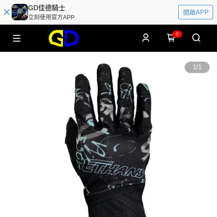
GD佳德騎士
開啟APP
立刻使用官方APP
0
1
/
1