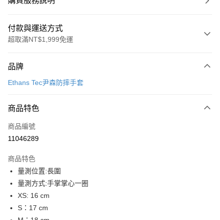
購買服務說明
付款與運送方式
超取滿NT$1,999免運
付款方式
品牌
信用卡一次付款
Ethans Tec尹森防摔手套
信用卡分期付款
3 期 0 利率 每期
NT$263
21家銀行
商品特色
合作金庫商業銀行
第一商業銀行
超商取貨付款
商品編號
華南商業銀行
彰化商業銀行
11046289
LINE Pay
上海商業儲蓄銀行
台北富邦商業銀行
國泰世華商業銀行
兆豐國際商業銀行
商品特色
Apple Pay
臺灣中小企業銀行
台中商業銀行
量測位置:長圍
匯豐（台灣）商業銀行
華泰商業銀行
街口支付
量測方式:手掌掌心一圈
聯邦商業銀行
遠東國際商業銀行
元大商業銀行
永豐商業銀行
XS: 16 cm
悠遊付
玉山商業銀行
星展（台灣）商業銀行
S：17 cm
台新國際商業銀行
中國信託商業銀行
Google Pay