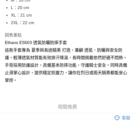
M：18 cm
台灣樂天信用卡公司
L：20 cm
全盈+PAY
XL：21 cm
大哥付你分期
2XL：22 cm
相關說明
【大哥付你分期使用說明】
銷售重點
AFTEE先享後付
1.本服務由台灣大哥大提供，台灣大哥大用戶可立即使用無須另外申請。
Ethans ES503 透氣防曬防摔手套
2.付款方式選擇「大哥付你分期」，訂單成立後會自動跳轉到大哥付的交易
相關說明
這款手套專為 夏季與長途騎乘 打造，兼顧 透氣、防曬與安全防
流程，驗證手機門號後，選擇欲分期的期數、繳款截止日，確認付款後即完
【關於「AFTEE先享後付」】
成交易。
ATM付款
護。輕薄透氣材質能有效排汗降溫，長時間佩戴依然舒適不悶熱。
AFTEE先享後付是「在收到商品之後才付款」的支付方式。 讓您購物簡單
3.實際核准額度、可分期數及費用金額請依後續交易確認頁面所載為準。
便利好安心！
手背採用防護設計，具備基本防摔功能，守護騎士安全。同時具備
4.訂單成立30分鐘內，如未前往確認交易或遇審核未通過，訂單將自動取
１．簡單：不需註冊會員、不需綁卡、不需儲值。
運送方式
消。如遇「轉專審核」未通過狀況，表示未達大哥付你分期系統評分，恕無
止滑掌心設計，提供穩定抓握力，讓你在烈日或雨天騎乘都能安心
２．便利：只要手機號碼，簡訊認證，即可結帳。
法說明評估內容。
３．安心：先確認商品／服務後，再付款。
掌控。
全家取貨付款
【繳款方式說明】
1.分期款項不併入電信帳單，「大哥付你分期」於每月結算日後寄送繳費提
每筆NT$80，滿NT$1,999(含以上)免運費
【「AFTEE先享後付」結帳流程】
醒簡訊。
１．於結帳方式選擇「AFTEE先享後付」後，將跳轉至「AFTEE先享後付」
2.透過簡訊連結打開帳單後，可選擇「超商條碼／台灣大直營門市／銀行轉
付款後全家取貨
結帳頁面，進行簡訊認證並確認金額後，即可完成結帳。
帳／街口支付／iPASS MONEY」等通路繳費。
相關推薦
２．訂單成立數日內，您將收到繳費通知簡訊。
每筆NT$80，滿NT$1,999(含以上)免運費
３．收到繳費通知簡訊後14天內，點擊此簡訊中的連結，可透過四大超商／
【注意事項】
客服
ATM／網路銀行／等多元方式進行付款，方視為交易完成。
7-11取貨付款
1.本服務係由「台灣大哥大股份有限公司」（以下簡稱本公司）所提供，讓
※ 請注意：結帳手續完成當下不需立刻繳費，但若您需要取消訂單，請聯絡
用戶於交易時，得透過本服務購買商品或服務，並由商店將買賣／分期付款
每筆NT$80，滿NT$1,999(含以上)免運費
購買商品的店家。未經商家同意取消之訂單仍視為有效，需透過AFTEE先享
買賣價金債權讓與本公司後，依約使用本公司帳單繳交帳款。
後付繳納相關費用。