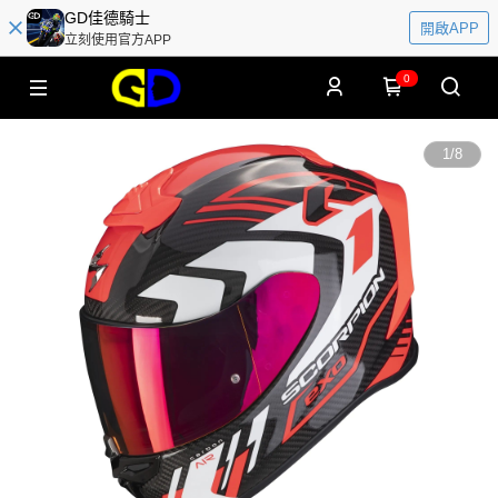
GD佳德騎士
開啟APP
立刻使用官方APP
0
1
/
8