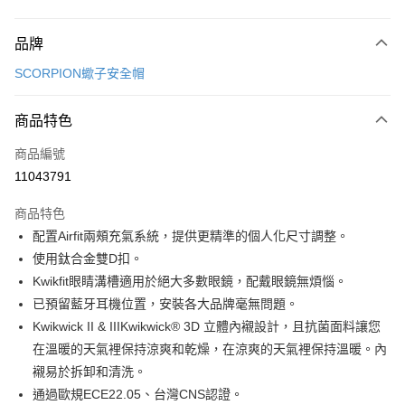
付款方式
品牌
信用卡一次付款
SCORPION蠍子安全帽
信用卡分期付款
3 期 0 利率 每期
NT$5,866
21家銀行
商品特色
合作金庫商業銀行
第一商業銀行
超商取貨付款
商品編號
華南商業銀行
彰化商業銀行
11043791
LINE Pay
上海商業儲蓄銀行
台北富邦商業銀行
國泰世華商業銀行
兆豐國際商業銀行
商品特色
Apple Pay
臺灣中小企業銀行
台中商業銀行
配置Airfit兩頰充氣系統，提供更精準的個人化尺寸調整。
匯豐（台灣）商業銀行
華泰商業銀行
街口支付
使用鈦合金雙D扣。
聯邦商業銀行
遠東國際商業銀行
元大商業銀行
永豐商業銀行
Kwikfit眼睛溝槽適用於絕大多數眼鏡，配戴眼鏡無煩惱。
悠遊付
玉山商業銀行
星展（台灣）商業銀行
已預留藍牙耳機位置，安裝各大品牌毫無問題。
台新國際商業銀行
中國信託商業銀行
Google Pay
Kwikwick II & IIIKwikwick® 3D 立體內襯設計，且抗菌面料讓您
台灣樂天信用卡公司
在溫暖的天氣裡保持涼爽和乾燥，在涼爽的天氣裡保持溫暖。內
全盈+PAY
襯易於拆卸和清洗。
大哥付你分期
通過歐規ECE22.05、台灣CNS認證。