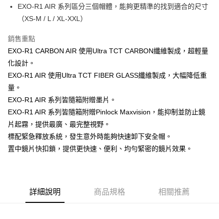
相關說明
EXO-R1 AIR 系列區分三個帽體，能夠更精準的找到適合的尺寸
【大哥付你分期使用說明】
（XS-M / L / XL-XXL）
AFTEE先享後付
1.本服務由台灣大哥大提供，台灣大哥大用戶可立即使用無須另外申請。
2.付款方式選擇「大哥付你分期」，訂單成立後會自動跳轉到大哥付的交易
相關說明
銷售重點
流程，驗證手機門號後，選擇欲分期的期數、繳款截止日，確認付款後即完
【關於「AFTEE先享後付」】
成交易。
ATM付款
EXO-R1 CARBON AIR 使用Ultra TCT CARBON纖維製成，超輕量
AFTEE先享後付是「在收到商品之後才付款」的支付方式。 讓您購物簡單
3.實際核准額度、可分期數及費用金額請依後續交易確認頁面所載為準。
便利好安心！
化設計。
4.訂單成立30分鐘內，如未前往確認交易或遇審核未通過，訂單將自動取
１．簡單：不需註冊會員、不需綁卡、不需儲值。
運送方式
消。如遇「轉專審核」未通過狀況，表示未達大哥付你分期系統評分，恕無
EXO-R1 AIR 使用Ultra TCT FIBER GLASS纖維製成，大幅降低重
２．便利：只要手機號碼，簡訊認證，即可結帳。
法說明評估內容。
３．安心：先確認商品／服務後，再付款。
量。
全家取貨付款
【繳款方式說明】
EXO-R1 AIR 系列皆隨箱附贈墨片。
1.分期款項不併入電信帳單，「大哥付你分期」於每月結算日後寄送繳費提
每筆NT$80，滿NT$1,999(含以上)免運費
【「AFTEE先享後付」結帳流程】
醒簡訊。
EXO-R1 AIR 系列皆隨箱附贈Pinlock Maxvision，能抑制並防止鏡
１．於結帳方式選擇「AFTEE先享後付」後，將跳轉至「AFTEE先享後付」
2.透過簡訊連結打開帳單後，可選擇「超商條碼／台灣大直營門市／銀行轉
付款後全家取貨
結帳頁面，進行簡訊認證並確認金額後，即可完成結帳。
片起霧，提供最廣、最完整視野。
帳／街口支付／iPASS MONEY」等通路繳費。
２．訂單成立數日內，您將收到繳費通知簡訊。
每筆NT$80，滿NT$1,999(含以上)免運費
標配緊急釋放系統，發生意外時能夠快速卸下安全帽。
３．收到繳費通知簡訊後14天內，點擊此簡訊中的連結，可透過四大超商／
【注意事項】
置中鏡片快扣鎖，提供更快速、便利、均勻緊密的鏡片效果。
ATM／網路銀行／等多元方式進行付款，方視為交易完成。
7-11取貨付款
1.本服務係由「台灣大哥大股份有限公司」（以下簡稱本公司）所提供，讓
※ 請注意：結帳手續完成當下不需立刻繳費，但若您需要取消訂單，請聯絡
用戶於交易時，得透過本服務購買商品或服務，並由商店將買賣／分期付款
每筆NT$80，滿NT$1,999(含以上)免運費
購買商品的店家。未經商家同意取消之訂單仍視為有效，需透過AFTEE先享
買賣價金債權讓與本公司後，依約使用本公司帳單繳交帳款。
後付繳納相關費用。
2.基於同意付款使用「大哥付你分期」之契約關係目的，商店將以您的個人
付款後7-11取貨
※ 交易是否成功請以「AFTEE先享後付 」之結帳頁面顯示為準，若有關於
資料（包含姓名、電話或地址）提供予台灣大哥大進項蒐集、處理及利用，
詳細說明
商品規格
相關推薦
是否繳費成功／繳費後需取消欲退款等相關疑問，請聯繫「AFTEE先享後付
每筆NT$80，滿NT$1,999(含以上)免運費
由本公司與您本人進行分期帳單所需資料之確認、核對及更正。
客戶支援中心」
https://netprotections.freshdesk.com/support/home
3.完整用戶服務條款，請詳閱以下連結：
https://oppay.tw/userRule
宅配
【注意事項】