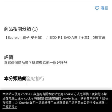
客服
商品相關分類 (1)
【Scorpion 蠍子 安全帽】
EXO-R1 EVO AIR【全罩】頂規首選
評價
喜歡這個商品嗎？購買後給他一個好評吧
本分類熱銷
全站排行
本網站中使用 cookie，欲查詢有關本網站使用 cookie 方式之詳情，及若您不希
熱門標籤
望在電腦上使用 cookie 時應如何變更電腦的 cookie 設定，請參閱本網站「
隱私
權條款
」之 Cookie 聲明。您繼續使用本網站即表示您同意本公司得按本網站使
用條款之 Cookie 聲明使用 cookie。
了解更多 >