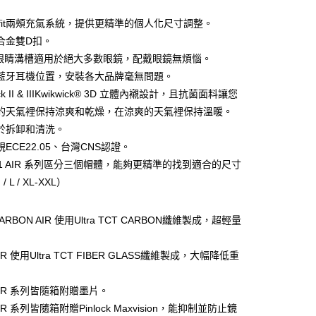
業儲蓄銀行
台北富邦商業銀行
華商業銀行
兆豐國際商業銀行
irfit兩頰充氣系統，提供更精準的個人化尺寸調整。
小企業銀行
台中商業銀行
合金雙D扣。
台灣）商業銀行
華泰商業銀行
kfit眼睛溝槽適用於絕大多數眼鏡，配戴眼鏡無煩惱。
業銀行
遠東國際商業銀行
藍牙耳機位置，安裝各大品牌毫無問題。
業銀行
永豐商業銀行
ick II & IIIKwikwick® 3D 立體內襯設計，且抗菌面料讓您
業銀行
星展（台灣）商業銀行
際商業銀行
中國信託商業銀行
y
的天氣裡保持涼爽和乾燥，在涼爽的天氣裡保持溫暖。
天信用卡公司
於拆卸和清洗。
ECE22.05、台灣CNS認證。
分期
R1 AIR 系列區分三個帽體，能夠更精準的找到適合的尺寸
/ L / XL-XXL）
你分期使用說明】
享後付
由台灣大哥大提供，台灣大哥大用戶可立即使用無須另外申請。
式選擇「大哥付你分期」，訂單成立後會自動跳轉到大哥付的交易
CARBON AIR 使用Ultra TCT CARBON纖維製成，超輕量
證手機門號後，選擇欲分期的期數、繳款截止日，確認付款後即
FTEE先享後付」】
。
先享後付是「在收到商品之後才付款」的支付方式。 讓您購物簡單
AIR 使用Ultra TCT FIBER GLASS纖維製成，大幅降低重
准額度、可分期數及費用金額請依後續交易確認頁面所載為準。
心！
立30分鐘內，如未前往確認交易或遇審核未通過，訂單將自動取
：不需註冊會員、不需綁卡、不需儲值。
「轉專審核」未通過狀況，表示未達大哥付你分期系統評分，恕
：只要手機號碼，簡訊認證，即可結帳。
 AIR 系列皆隨箱附贈墨片。
評估內容。
：先確認商品／服務後，再付款。
式說明】
AIR 系列皆隨箱附贈Pinlock Maxvision，能抑制並防止鏡