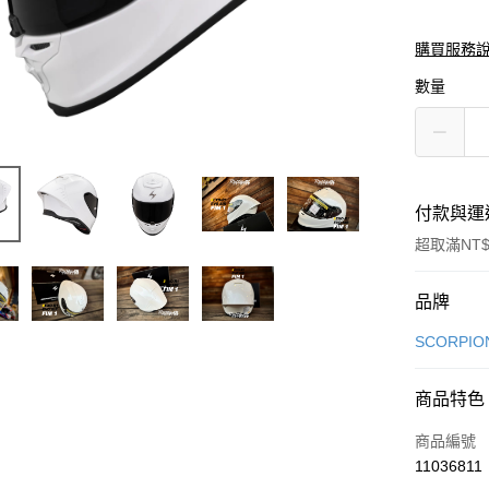
購買服務
數量
付款與運
超取滿NT$
付款方式
品牌
信用卡一
SCORPI
信用卡分
商品特色
3 期 
商品編號
合作金
超商取貨
11036811
華南商