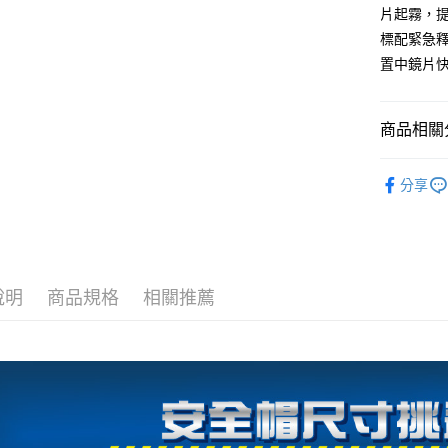
全家取貨
1.分期款
【「AFT
片起霧，
醒簡訊。
每筆NT$8
１．於結帳
標配緊急
2.透過簡
付」結帳
帳／街口支
付款後全
置中鏡片
２．訂單
３．收到繳
每筆NT$8
【注意事
／ATM／
1.本服務
※ 請注意
7-11取貨
商品相關分
用戶於交
絡購買商品
款買賣價
先享後付
每筆NT$8
【Scorpi
2.基於同
※ 交易是
分享
資料（包
是否繳費成
付款後7-1
用，由本
付客戶支
每筆NT$8
3.完整用
【注意事
宅配
１．透過由
交易，需
每筆NT$8
說明
商品規格
相關推薦
求債權轉
２．關於
https://aft
３．未成
「AFTE
任。
４．使用「
即時審查
結果請求