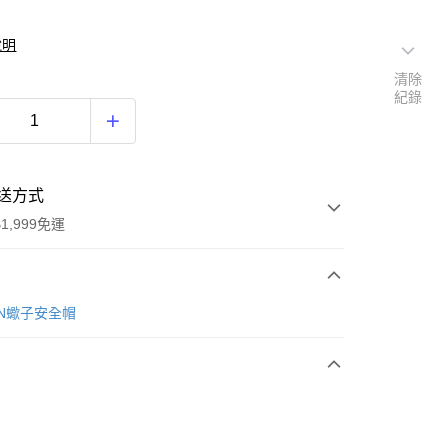
說明
清除
紀錄
送方式
1,999免運
次付款
ON蠍子安全帽
期付款
0 利率 每期
NT$6,300
21家銀行
庫商業銀行
第一商業銀行
付款
業銀行
彰化商業銀行