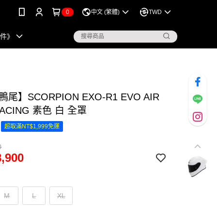
0
中文 (繁體)
TWD
配件》
尾】SCORPION EXO-R1 EVO AIR
RACING 素色 白 全罩
超取滿NT$1,999免運
0
,900
M
L
XL