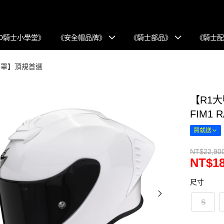
D騎士小學堂》
《安全帽品牌》
《騎士部品》
《騎士
R【全罩】頂規首選
【R1大鴨
FIM1 
買就送
NT$22,90
NT$18
尺寸
S