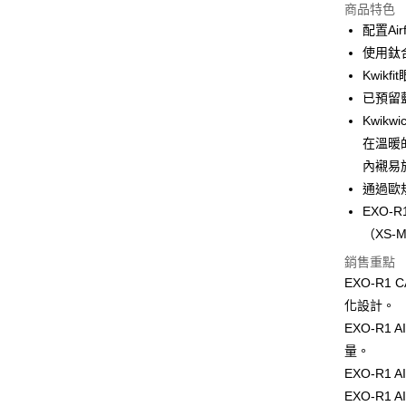
LINE Pay
上海商
商品特色
國泰世
配置A
Apple Pay
臺灣中
使用鈦
匯豐（
街口支付
Kwi
聯邦商
已預留
元大商
悠遊付
Kwikw
玉山商
台新國
Google Pa
在溫暖
台灣樂
內襯易
全盈+PAY
通過歐規
大哥付你
EXO-
相關說明
（XS-M 
【大哥付
AFTEE先
銷售重點
1.本服務
2.付款方
相關說明
EXO-R1 
流程，驗
【關於「A
化設計。
ATM付款
完成交易
AFTEE
EXO-R1 
3.實際核
便利好安
4.訂單成
１．簡單
量。
消。如遇
２．便利
運送方式
EXO-R1
無法說明
３．安心
【繳款方
EXO-R1 