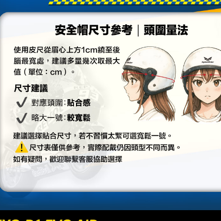
５．嚴禁
形，恩沛
動。