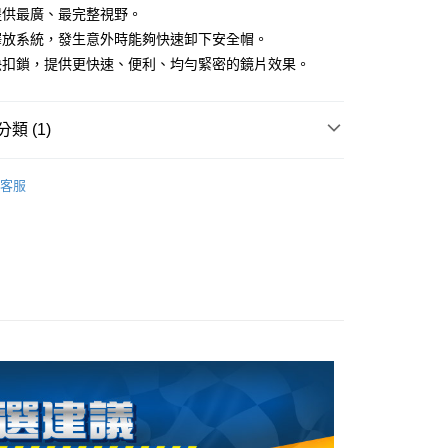
付款
項不併入電信帳單，「大哥付你分期」於每月結算日後寄送繳費提
EE先享後付」結帳流程】
提供最廣、最完整視野。
0，滿NT$1,999(含以上)免運費
方式選擇「AFTEE先享後付」後，將跳轉至「AFTEE先享後
釋放系統，發生意外時能夠快速卸下安全帽。
訊連結打開帳單後，可選擇「超商條碼／台灣大直營門市／銀行轉
頁面，進行簡訊認證並確認金額後，即可完成結帳。
付／iPASS MONEY」等通路繳費。
家取貨
快扣鎖，提供更快速、便利、均勻緊密的鏡片效果。
成立數日內，您將收到繳費通知簡訊。
費通知簡訊後14天內，點擊此簡訊中的連結，可透過四大超商
0，滿NT$1,999(含以上)免運費
項】
網路銀行／等多元方式進行付款，方視為交易完成。
係由「台灣大哥大股份有限公司」（以下簡稱本公司）所提供，讓
：結帳手續完成當下不需立刻繳費，但若您需要取消訂單，請聯
付款
類 (1)
易時，得透過本服務購買商品或服務，並由商店將買賣／分期付
的店家。未經商家同意取消之訂單仍視為有效，需透過AFTEE
金債權讓與本公司後，依約使用本公司帳單繳交帳款。
繳納相關費用。
0，滿NT$1,999(含以上)免運費
on 蠍子 安全帽】
意付款使用「大哥付你分期」之契約關係目的，商店將以您的個人
EXO-R1 EVO AIR【全罩】頂規首選
否成功請以「AFTEE先享後付 」之結帳頁面顯示為準，若有關於
客服
含姓名、電話或地址）提供予台灣大哥大進項蒐集、處理及利
功／繳費後需取消欲退款等相關疑問，請聯繫「AFTEE先享後
1取貨
公司與您本人進行分期帳單所需資料之確認、核對及更正。
援中心」
https://netprotections.freshdesk.com/support/home
0，滿NT$1,999(含以上)免運費
戶服務條款，請詳閱以下連結：
https://oppay.tw/userRule
項】
恩沛科技股份有限公司提供之「AFTEE先享後付」服務完成之
依本服務之必要範圍內提供個人資料，並將交易相關給付款項請
0，滿NT$1,999(含以上)免運費
讓予恩沛科技股份有限公司。
個人資料處理事宜，請瀏覽以下網址：
ee.tw/terms/#terms3
年的使用者請事先徵得法定代理人或監護人之同意方可使用
E先享後付」，若未經同意申辦者引起之損失，本公司不負相關責
AFTEE先享後付」時，將依據個別帳號之用戶狀況，依本公司
核予不同之上限額度；若仍有額度不足之情形，本公司將視審查
用戶進行身份認證。