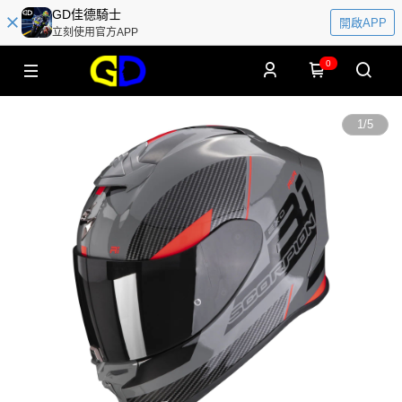
GD佳德騎士
開啟APP
立刻使用官方APP
0
1
/
5