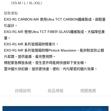
（XS-M / L / XL-XXL）
AFTEE先享後付
1.本服務由台灣大哥大提供，台灣大哥大用戶可立即使用無須另外申請。
2.付款方式選擇「大哥付你分期」，訂單成立後會自動跳轉到大哥付的交易
相關說明
銷售重點
流程，驗證手機門號後，選擇欲分期的期數、繳款截止日，確認付款後即完
【關於「AFTEE先享後付」】
成交易。
ATM付款
EXO-R1 CARBON AIR 使用Ultra TCT CARBON纖維製成，超輕量
AFTEE先享後付是「在收到商品之後才付款」的支付方式。 讓您購物簡單
3.實際核准額度、可分期數及費用金額請依後續交易確認頁面所載為準。
便利好安心！
化設計。
4.訂單成立30分鐘內，如未前往確認交易或遇審核未通過，訂單將自動取
１．簡單：不需註冊會員、不需綁卡、不需儲值。
運送方式
消。如遇「轉專審核」未通過狀況，表示未達大哥付你分期系統評分，恕無
EXO-R1 AIR 使用Ultra TCT FIBER GLASS纖維製成，大幅降低重
２．便利：只要手機號碼，簡訊認證，即可結帳。
法說明評估內容。
３．安心：先確認商品／服務後，再付款。
量。
全家取貨付款
【繳款方式說明】
EXO-R1 AIR 系列皆隨箱附贈墨片。
1.分期款項不併入電信帳單，「大哥付你分期」於每月結算日後寄送繳費提
每筆NT$80，滿NT$1,999(含以上)免運費
【「AFTEE先享後付」結帳流程】
醒簡訊。
EXO-R1 AIR 系列皆隨箱附贈Pinlock Maxvision，能抑制並防止鏡
１．於結帳方式選擇「AFTEE先享後付」後，將跳轉至「AFTEE先享後付」
2.透過簡訊連結打開帳單後，可選擇「超商條碼／台灣大直營門市／銀行轉
付款後全家取貨
結帳頁面，進行簡訊認證並確認金額後，即可完成結帳。
片起霧，提供最廣、最完整視野。
帳／街口支付／iPASS MONEY」等通路繳費。
２．訂單成立數日內，您將收到繳費通知簡訊。
每筆NT$80，滿NT$1,999(含以上)免運費
標配緊急釋放系統，發生意外時能夠快速卸下安全帽。
３．收到繳費通知簡訊後14天內，點擊此簡訊中的連結，可透過四大超商／
【注意事項】
置中鏡片快扣鎖，提供更快速、便利、均勻緊密的鏡片效果。
ATM／網路銀行／等多元方式進行付款，方視為交易完成。
7-11取貨付款
1.本服務係由「台灣大哥大股份有限公司」（以下簡稱本公司）所提供，讓
※ 請注意：結帳手續完成當下不需立刻繳費，但若您需要取消訂單，請聯絡
用戶於交易時，得透過本服務購買商品或服務，並由商店將買賣／分期付款
每筆NT$80，滿NT$1,999(含以上)免運費
購買商品的店家。未經商家同意取消之訂單仍視為有效，需透過AFTEE先享
買賣價金債權讓與本公司後，依約使用本公司帳單繳交帳款。
後付繳納相關費用。
2.基於同意付款使用「大哥付你分期」之契約關係目的，商店將以您的個人
付款後7-11取貨
※ 交易是否成功請以「AFTEE先享後付 」之結帳頁面顯示為準，若有關於
資料（包含姓名、電話或地址）提供予台灣大哥大進項蒐集、處理及利用，
詳細說明
商品規格
相關推薦
是否繳費成功／繳費後需取消欲退款等相關疑問，請聯繫「AFTEE先享後付
每筆NT$80，滿NT$1,999(含以上)免運費
由本公司與您本人進行分期帳單所需資料之確認、核對及更正。
客戶支援中心」
https://netprotections.freshdesk.com/support/home
3.完整用戶服務條款，請詳閱以下連結：
https://oppay.tw/userRule
宅配
【注意事項】
１．透過由恩沛科技股份有限公司提供之「AFTEE先享後付」服務完成之交
每筆NT$80，滿NT$1,999(含以上)免運費