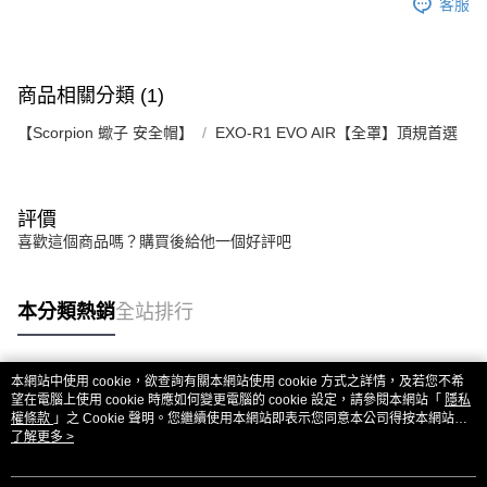
客服
商品相關分類 (1)
【Scorpion 蠍子 安全帽】
EXO-R1 EVO AIR【全罩】頂規首選
評價
喜歡這個商品嗎？購買後給他一個好評吧
本分類熱銷
全站排行
本網站中使用 cookie，欲查詢有關本網站使用 cookie 方式之詳情，及若您不希
熱門標籤
望在電腦上使用 cookie 時應如何變更電腦的 cookie 設定，請參閱本網站「
隱私
權條款
」之 Cookie 聲明。您繼續使用本網站即表示您同意本公司得按本網站使
用條款之 Cookie 聲明使用 cookie。
了解更多 >