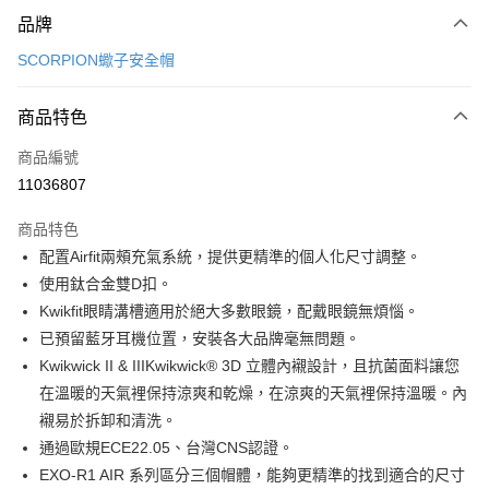
付款方式
品牌
信用卡一次付款
SCORPION蠍子安全帽
信用卡分期付款
3 期 0 利率 每期
NT$4,833
21家銀行
商品特色
合作金庫商業銀行
第一商業銀行
超商取貨付款
商品編號
華南商業銀行
彰化商業銀行
11036807
LINE Pay
上海商業儲蓄銀行
台北富邦商業銀行
國泰世華商業銀行
兆豐國際商業銀行
商品特色
Apple Pay
臺灣中小企業銀行
台中商業銀行
配置Airfit兩頰充氣系統，提供更精準的個人化尺寸調整。
匯豐（台灣）商業銀行
華泰商業銀行
街口支付
使用鈦合金雙D扣。
聯邦商業銀行
遠東國際商業銀行
元大商業銀行
永豐商業銀行
Kwikfit眼睛溝槽適用於絕大多數眼鏡，配戴眼鏡無煩惱。
悠遊付
玉山商業銀行
星展（台灣）商業銀行
已預留藍牙耳機位置，安裝各大品牌毫無問題。
台新國際商業銀行
中國信託商業銀行
Google Pay
Kwikwick II & IIIKwikwick® 3D 立體內襯設計，且抗菌面料讓您
台灣樂天信用卡公司
在溫暖的天氣裡保持涼爽和乾燥，在涼爽的天氣裡保持溫暖。內
全盈+PAY
襯易於拆卸和清洗。
大哥付你分期
通過歐規ECE22.05、台灣CNS認證。
相關說明
EXO-R1 AIR 系列區分三個帽體，能夠更精準的找到適合的尺寸
【大哥付你分期使用說明】