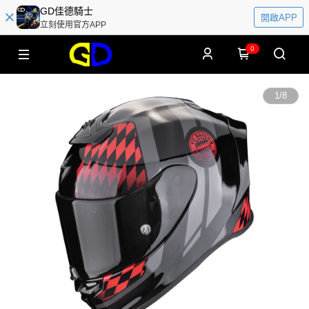
GD佳德騎士
開啟APP
立刻使用官方APP
0
1
/
8