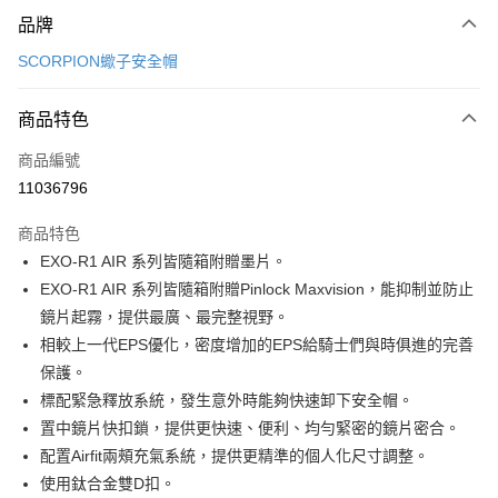
付款方式
品牌
信用卡一次付款
SCORPION蠍子安全帽
信用卡分期付款
3 期 0 利率 每期
NT$5,300
21家銀行
商品特色
合作金庫商業銀行
第一商業銀行
超商取貨付款
商品編號
華南商業銀行
彰化商業銀行
11036796
LINE Pay
上海商業儲蓄銀行
台北富邦商業銀行
國泰世華商業銀行
兆豐國際商業銀行
商品特色
Apple Pay
臺灣中小企業銀行
台中商業銀行
EXO-R1 AIR 系列皆隨箱附贈墨片。
匯豐（台灣）商業銀行
華泰商業銀行
街口支付
EXO-R1 AIR 系列皆隨箱附贈Pinlock Maxvision，能抑制並防止
聯邦商業銀行
遠東國際商業銀行
元大商業銀行
永豐商業銀行
鏡片起霧，提供最廣、最完整視野。
悠遊付
玉山商業銀行
星展（台灣）商業銀行
相較上一代EPS優化，密度增加的EPS給騎士們與時俱進的完善
台新國際商業銀行
中國信託商業銀行
Google Pay
保護。
台灣樂天信用卡公司
標配緊急釋放系統，發生意外時能夠快速卸下安全帽。
全盈+PAY
置中鏡片快扣鎖，提供更快速、便利、均勻緊密的鏡片密合。
大哥付你分期
配置Airfit兩頰充氣系統，提供更精準的個人化尺寸調整。
相關說明
使用鈦合金雙D扣。
【大哥付你分期使用說明】