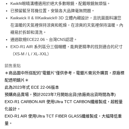
Kwikfit眼睛溝槽適用於絕大多數眼鏡，配戴眼鏡無煩惱。
AFTEE先享後付
1.本服務由台灣大哥大提供，台灣大哥大用戶可立即使用無須另外申請。
2.付款方式選擇「大哥付你分期」，訂單成立後會自動跳轉到大哥付的交易
已預留藍牙耳機位置，安裝各大品牌毫無問題。
相關說明
流程，驗證手機門號後，選擇欲分期的期數、繳款截止日，確認付款後即完
【關於「AFTEE先享後付」】
Kwikwick II & IIIKwikwick® 3D 立體內襯設計，且抗菌面料讓您
成交易。
ATM付款
AFTEE先享後付是「在收到商品之後才付款」的支付方式。 讓您購物簡單
在溫暖的天氣裡保持涼爽和乾燥，在涼爽的天氣裡保持溫暖。內
3.實際核准額度、可分期數及費用金額請依後續交易確認頁面所載為準。
便利好安心！
4.訂單成立30分鐘內，如未前往確認交易或遇審核未通過，訂單將自動取
襯易於拆卸和清洗。
１．簡單：不需註冊會員、不需綁卡、不需儲值。
運送方式
消。如遇「轉專審核」未通過狀況，表示未達大哥付你分期系統評分，恕無
２．便利：只要手機號碼，簡訊認證，即可結帳。
通過歐規ECE22.06、台灣CNS認證。
法說明評估內容。
３．安心：先確認商品／服務後，再付款。
全家取貨付款
【繳款方式說明】
EXO-R1 AIR 系列區分三個帽體，能夠更精準的找到適合的尺寸
1.分期款項不併入電信帳單，「大哥付你分期」於每月結算日後寄送繳費提
每筆NT$80，滿NT$1,999(含以上)免運費
（XS-M / L / XL-XXL）
【「AFTEE先享後付」結帳流程】
醒簡訊。
１．於結帳方式選擇「AFTEE先享後付」後，將跳轉至「AFTEE先享後付」
2.透過簡訊連結打開帳單後，可選擇「超商條碼／台灣大直營門市／銀行轉
付款後全家取貨
結帳頁面，進行簡訊認證並確認金額後，即可完成結帳。
銷售重點
帳／街口支付／iPASS MONEY」等通路繳費。
２．訂單成立數日內，您將收到繳費通知簡訊。
每筆NT$80，滿NT$1,999(含以上)免運費
＊商品圖中所搭配的”電鍍片”僅供參考，電鍍片需另外購買，原廠標
３．收到繳費通知簡訊後14天內，點擊此簡訊中的連結，可透過四大超商／
【注意事項】
配透明鏡片＊
ATM／網路銀行／等多元方式進行付款，方視為交易完成。
7-11取貨付款
1.本服務係由「台灣大哥大股份有限公司」（以下簡稱本公司）所提供，讓
※ 請注意：結帳手續完成當下不需立刻繳費，但若您需要取消訂單，請聯絡
此為2023年式 ECE 22-06版本
用戶於交易時，得透過本服務購買商品或服務，並由商店將買賣／分期付款
每筆NT$80，滿NT$1,999(含以上)免運費
購買商品的店家。未經商家同意取消之訂單仍視為有效，需透過AFTEE先享
買賣價金債權讓與本公司後，依約使用本公司帳單繳交帳款。
預購商品賣場，預計2023年7月開始出貨(依廠商出貨時間為準)
後付繳納相關費用。
2.基於同意付款使用「大哥付你分期」之契約關係目的，商店將以您的個人
付款後7-11取貨
※ 交易是否成功請以「AFTEE先享後付 」之結帳頁面顯示為準，若有關於
EXO-R1 CARBON AIR 使用Ultra TCT CARBON纖維製成，超輕量
資料（包含姓名、電話或地址）提供予台灣大哥大進項蒐集、處理及利用，
是否繳費成功／繳費後需取消欲退款等相關疑問，請聯繫「AFTEE先享後付
每筆NT$80，滿NT$1,999(含以上)免運費
化設計。
由本公司與您本人進行分期帳單所需資料之確認、核對及更正。
客戶支援中心」
https://netprotections.freshdesk.com/support/home
3.完整用戶服務條款，請詳閱以下連結：
https://oppay.tw/userRule
EXO-R1 AIR 使用Ultra TCT FIBER GLASS纖維製成，大幅降低重
宅配
【注意事項】
量。
１．透過由恩沛科技股份有限公司提供之「AFTEE先享後付」服務完成之交
每筆NT$80，滿NT$1,999(含以上)免運費