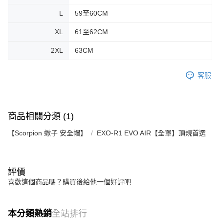
L
59至60CM
XL
61至62CM
2XL
63CM
客服
商品相關分類 (1)
【Scorpion 蠍子 安全帽】
EXO-R1 EVO AIR【全罩】頂規首選
評價
喜歡這個商品嗎？購買後給他一個好評吧
本分類熱銷
全站排行