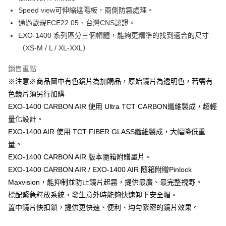
相關說明
Speed view可伸縮遮陽板，兩側防霧處理。
【大哥付你分期使用說明】
通過歐規ECE22.05、台灣CNS認證。
AFTEE先享後付
1.本服務由台灣大哥大提供，台灣大哥大用戶可立即使用無須另外申請。
2.付款方式選擇「大哥付你分期」，訂單成立後會自動跳轉到大哥付的交易
EXO-1400 系列區分三個帽體，能夠更精準的找到適合的尺寸
相關說明
流程，驗證手機門號後，選擇欲分期的期數、繳款截止日，確認付款後即完
【關於「AFTEE先享後付」】
（XS-M / L / XL-XXL）
成交易。
ATM付款
AFTEE先享後付是「在收到商品之後才付款」的支付方式。 讓您購物簡單
3.實際核准額度、可分期數及費用金額請依後續交易確認頁面所載為準。
便利好安心！
銷售重點
4.訂單成立30分鐘內，如未前往確認交易或遇審核未通過，訂單將自動取
１．簡單：不需註冊會員、不需綁卡、不需儲值。
運送方式
消。如遇「轉專審核」未通過狀況，表示未達大哥付你分期系統評分，恕無
※注意※商品圖中有色鏡片為加購品，原始鏡片為透明色，若需有
２．便利：只要手機號碼，簡訊認證，即可結帳。
法說明評估內容。
３．安心：先確認商品／服務後，再付款。
色鏡片須另行加購
全家取貨付款
【繳款方式說明】
EXO-1400 CARBON AIR 使用 Ultra TCT CARBON纖維製成，超輕
1.分期款項不併入電信帳單，「大哥付你分期」於每月結算日後寄送繳費提
每筆NT$80，滿NT$1,999(含以上)免運費
【「AFTEE先享後付」結帳流程】
醒簡訊。
量化設計。
１．於結帳方式選擇「AFTEE先享後付」後，將跳轉至「AFTEE先享後付」
2.透過簡訊連結打開帳單後，可選擇「超商條碼／台灣大直營門市／銀行轉
付款後全家取貨
結帳頁面，進行簡訊認證並確認金額後，即可完成結帳。
EXO-1400 AIR 使用 TCT FIBER GLASS纖維製成，大幅降低重
帳／街口支付／iPASS MONEY」等通路繳費。
２．訂單成立數日內，您將收到繳費通知簡訊。
每筆NT$80，滿NT$1,999(含以上)免運費
量。
３．收到繳費通知簡訊後14天內，點擊此簡訊中的連結，可透過四大超商／
【注意事項】
EXO-1400 CARBON AIR 版本隨箱附贈墨片。
ATM／網路銀行／等多元方式進行付款，方視為交易完成。
7-11取貨付款
1.本服務係由「台灣大哥大股份有限公司」（以下簡稱本公司）所提供，讓
※ 請注意：結帳手續完成當下不需立刻繳費，但若您需要取消訂單，請聯絡
EXO-1400 CARBON AIR / EXO-1400 AIR 隨箱附贈Pinlock
用戶於交易時，得透過本服務購買商品或服務，並由商店將買賣／分期付款
每筆NT$80，滿NT$1,999(含以上)免運費
購買商品的店家。未經商家同意取消之訂單仍視為有效，需透過AFTEE先享
買賣價金債權讓與本公司後，依約使用本公司帳單繳交帳款。
Maxvision，能抑制並防止鏡片起霧，提供最廣、最完整視野。
後付繳納相關費用。
2.基於同意付款使用「大哥付你分期」之契約關係目的，商店將以您的個人
付款後7-11取貨
※ 交易是否成功請以「AFTEE先享後付 」之結帳頁面顯示為準，若有關於
標配緊急釋放系統，發生意外時能夠快速卸下安全帽。
資料（包含姓名、電話或地址）提供予台灣大哥大進項蒐集、處理及利用，
是否繳費成功／繳費後需取消欲退款等相關疑問，請聯繫「AFTEE先享後付
每筆NT$80，滿NT$1,999(含以上)免運費
置中鏡片快扣鎖，提供更快速、便利、均勻緊密的鏡片效果。
由本公司與您本人進行分期帳單所需資料之確認、核對及更正。
客戶支援中心」
https://netprotections.freshdesk.com/support/home
3.完整用戶服務條款，請詳閱以下連結：
https://oppay.tw/userRule
宅配