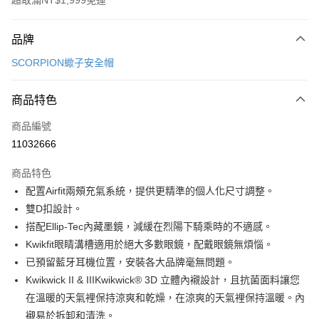
超取滿NT$1,999免運
付款方式
品牌
信用卡一次付款
SCORPION蠍子安全帽
信用卡分期付款
3 期 0 利率 每期
NT$2,933
21家銀行
商品特色
合作金庫商業銀行
第一商業銀行
超商取貨付款
商品編號
華南商業銀行
彰化商業銀行
11032666
LINE Pay
上海商業儲蓄銀行
台北富邦商業銀行
國泰世華商業銀行
兆豐國際商業銀行
商品特色
Apple Pay
臺灣中小企業銀行
台中商業銀行
配置Airfit兩頰充氣系統，提供更精準的個人化尺寸調整。
匯豐（台灣）商業銀行
華泰商業銀行
街口支付
雙D扣設計。
聯邦商業銀行
遠東國際商業銀行
元大商業銀行
永豐商業銀行
搭配Ellip-Tec內藏墨鏡，減緩在烈陽下騎乘時的不適感。
悠遊付
玉山商業銀行
星展（台灣）商業銀行
Kwikfit眼睛溝槽適用於絕大多數眼鏡，配戴眼鏡無煩惱。
台新國際商業銀行
中國信託商業銀行
Google Pay
已預留藍牙耳機位置，安裝各大品牌毫無問題。
台灣樂天信用卡公司
Kwikwick II & IIIKwikwick® 3D 立體內襯設計，且抗菌面料讓您
全盈+PAY
在溫暖的天氣裡保持涼爽和乾燥，在涼爽的天氣裡保持溫暖。內
大哥付你分期
襯易於拆卸和清洗。