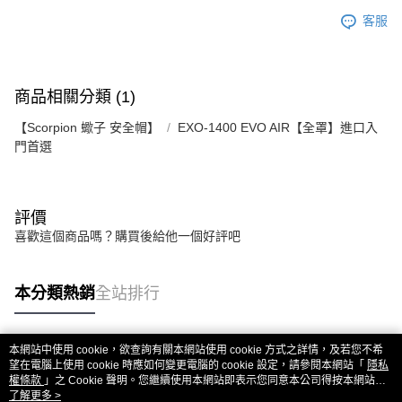
客服
商品相關分類 (1)
【Scorpion 蠍子 安全帽】
EXO-1400 EVO AIR【全罩】進口入
門首選
評價
喜歡這個商品嗎？購買後給他一個好評吧
本分類熱銷
全站排行
本網站中使用 cookie，欲查詢有關本網站使用 cookie 方式之詳情，及若您不希
熱門標籤
望在電腦上使用 cookie 時應如何變更電腦的 cookie 設定，請參閱本網站「
隱私
權條款
」之 Cookie 聲明。您繼續使用本網站即表示您同意本公司得按本網站使
用條款之 Cookie 聲明使用 cookie。
了解更多 >