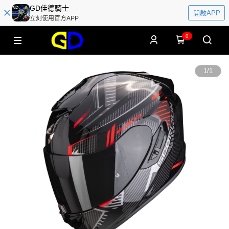
GD佳德騎士
開啟APP
立刻使用官方APP
0
1
/
1