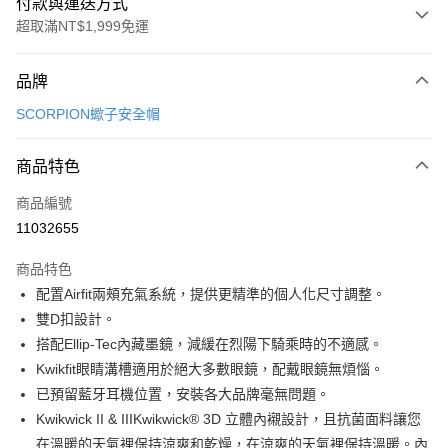
付款與運送方式
超取滿NT$1,999免運
付款方式
品牌
信用卡一次付款
SCORPION蠍子安全帽
信用卡分期付款
3 期 0 利率 每期
NT$2,933
21家銀行
商品特色
合作金庫商業銀行
第一商業銀行
超商取貨付款
商品編號
華南商業銀行
彰化商業銀行
11032655
LINE Pay
上海商業儲蓄銀行
台北富邦商業銀行
國泰世華商業銀行
兆豐國際商業銀行
商品特色
Apple Pay
臺灣中小企業銀行
台中商業銀行
配置Airfit兩頰充氣系統，提供更精準的個人化尺寸調整。
匯豐（台灣）商業銀行
華泰商業銀行
街口支付
雙D扣設計。
聯邦商業銀行
遠東國際商業銀行
元大商業銀行
永豐商業銀行
搭配Ellip-Tec內藏墨鏡，減緩在烈陽下騎乘時的不適感。
悠遊付
玉山商業銀行
星展（台灣）商業銀行
Kwikfit眼睛溝槽適用於絕大多數眼鏡，配戴眼鏡無煩惱。
台新國際商業銀行
中國信託商業銀行
Google Pay
已預留藍牙耳機位置，安裝各大品牌毫無問題。
台灣樂天信用卡公司
Kwikwick II & IIIKwikwick® 3D 立體內襯設計，且抗菌面料讓您
全盈+PAY
在溫暖的天氣裡保持涼爽和乾燥，在涼爽的天氣裡保持溫暖。內