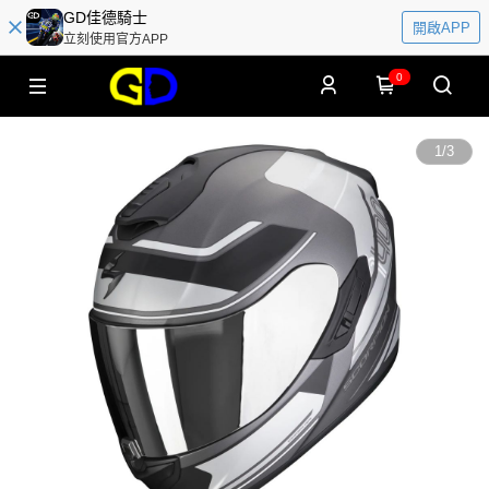
GD佳德騎士
開啟APP
立刻使用官方APP
0
1
/
3