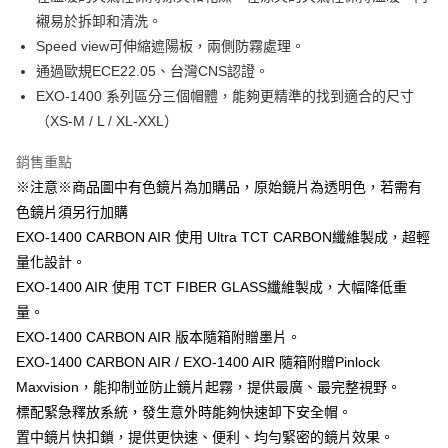
大哥付你分期
襯易於拆卸和清洗。
相關說明
Speed view可伸縮遮陽板，兩側防霧處理。
【大哥付你分期使用說明】
通過歐規ECE22.05、台灣CNS認證。
AFTEE先享後付
1.本服務由台灣大哥大提供，台灣大哥大用戶可立即使用無須另外申請。
2.付款方式選擇「大哥付你分期」，訂單成立後會自動跳轉到大哥付的交易
EXO-1400 系列區分三個帽體，能夠更精準的找到適合的尺寸
相關說明
流程，驗證手機門號後，選擇欲分期的期數、繳款截止日，確認付款後即完
【關於「AFTEE先享後付」】
（XS-M / L / XL-XXL）
成交易。
ATM付款
AFTEE先享後付是「在收到商品之後才付款」的支付方式。 讓您購物簡單
3.實際核准額度、可分期數及費用金額請依後續交易確認頁面所載為準。
便利好安心！
銷售重點
4.訂單成立30分鐘內，如未前往確認交易或遇審核未通過，訂單將自動取
１．簡單：不需註冊會員、不需綁卡、不需儲值。
運送方式
消。如遇「轉專審核」未通過狀況，表示未達大哥付你分期系統評分，恕無
※注意※商品圖中有色鏡片為加購品，原始鏡片為透明色，若需有
２．便利：只要手機號碼，簡訊認證，即可結帳。
法說明評估內容。
３．安心：先確認商品／服務後，再付款。
色鏡片須另行加購
全家取貨付款
【繳款方式說明】
EXO-1400 CARBON AIR 使用 Ultra TCT CARBON纖維製成，超輕
1.分期款項不併入電信帳單，「大哥付你分期」於每月結算日後寄送繳費提
每筆NT$80，滿NT$1,999(含以上)免運費
【「AFTEE先享後付」結帳流程】
醒簡訊。
量化設計。
１．於結帳方式選擇「AFTEE先享後付」後，將跳轉至「AFTEE先享後付」
2.透過簡訊連結打開帳單後，可選擇「超商條碼／台灣大直營門市／銀行轉
付款後全家取貨
結帳頁面，進行簡訊認證並確認金額後，即可完成結帳。
EXO-1400 AIR 使用 TCT FIBER GLASS纖維製成，大幅降低重
帳／街口支付／iPASS MONEY」等通路繳費。
２．訂單成立數日內，您將收到繳費通知簡訊。
每筆NT$80，滿NT$1,999(含以上)免運費
量。
３．收到繳費通知簡訊後14天內，點擊此簡訊中的連結，可透過四大超商／
【注意事項】
EXO-1400 CARBON AIR 版本隨箱附贈墨片。
ATM／網路銀行／等多元方式進行付款，方視為交易完成。
7-11取貨付款
1.本服務係由「台灣大哥大股份有限公司」（以下簡稱本公司）所提供，讓
※ 請注意：結帳手續完成當下不需立刻繳費，但若您需要取消訂單，請聯絡
EXO-1400 CARBON AIR / EXO-1400 AIR 隨箱附贈Pinlock
用戶於交易時，得透過本服務購買商品或服務，並由商店將買賣／分期付款
每筆NT$80，滿NT$1,999(含以上)免運費
購買商品的店家。未經商家同意取消之訂單仍視為有效，需透過AFTEE先享
買賣價金債權讓與本公司後，依約使用本公司帳單繳交帳款。
Maxvision，能抑制並防止鏡片起霧，提供最廣、最完整視野。
後付繳納相關費用。
2.基於同意付款使用「大哥付你分期」之契約關係目的，商店將以您的個人
付款後7-11取貨
※ 交易是否成功請以「AFTEE先享後付 」之結帳頁面顯示為準，若有關於
標配緊急釋放系統，發生意外時能夠快速卸下安全帽。
資料（包含姓名、電話或地址）提供予台灣大哥大進項蒐集、處理及利用，
是否繳費成功／繳費後需取消欲退款等相關疑問，請聯繫「AFTEE先享後付
每筆NT$80，滿NT$1,999(含以上)免運費
置中鏡片快扣鎖，提供更快速、便利、均勻緊密的鏡片效果。
由本公司與您本人進行分期帳單所需資料之確認、核對及更正。
客戶支援中心」
https://netprotections.freshdesk.com/support/home