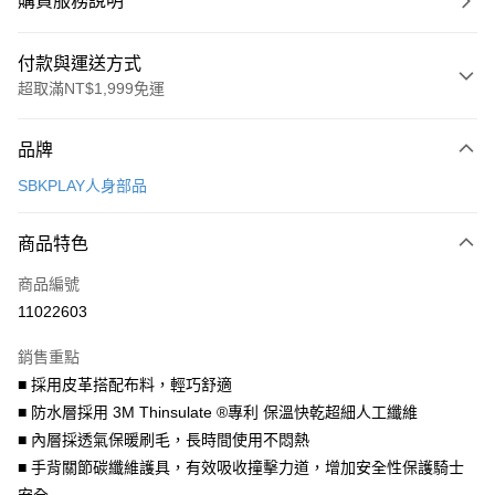
購買服務說明
付款與運送方式
超取滿NT$1,999免運
付款方式
品牌
信用卡一次付款
SBKPLAY人身部品
信用卡分期付款
3 期 0 利率 每期
NT$526
21家銀行
商品特色
合作金庫商業銀行
第一商業銀行
超商取貨付款
商品編號
華南商業銀行
彰化商業銀行
11022603
LINE Pay
上海商業儲蓄銀行
台北富邦商業銀行
國泰世華商業銀行
兆豐國際商業銀行
銷售重點
Apple Pay
臺灣中小企業銀行
台中商業銀行
■ 採用皮革搭配布料，輕巧舒適
匯豐（台灣）商業銀行
華泰商業銀行
街口支付
■ 防水層採用 3M Thinsulate ®專利 保溫快乾超細人工纖維
聯邦商業銀行
遠東國際商業銀行
元大商業銀行
永豐商業銀行
■ 內層採透氣保暖刷毛，長時間使用不悶熱
悠遊付
玉山商業銀行
星展（台灣）商業銀行
■ 手背關節碳纖維護具，有效吸收撞擊力道，增加安全性保護騎士
台新國際商業銀行
中國信託商業銀行
Google Pay