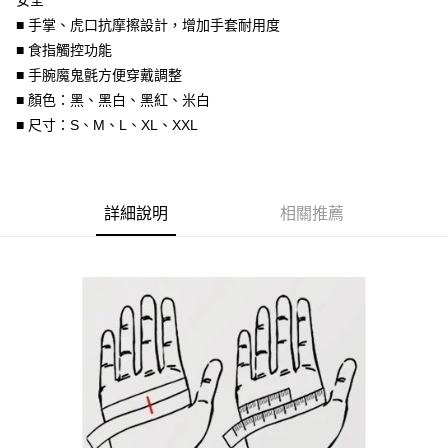
安全
台灣樂天信用卡公司
■ 手掌、虎口抗摩擦設計，增加手套耐用度
全盈+PAY
■ 食指觸控功能
大哥付你分期
■ 手腕魔鬼氈方便穿戴調整
相關說明
■ 顏色：黑、黑白、黑紅、米白
【大哥付你分期使用說明】
■ 尺寸：S、M、L、XL、XXL
AFTEE先享後付
1.本服務由台灣大哥大提供，台灣大哥大用戶可立即使用無須另外申請。
2.付款方式選擇「大哥付你分期」，訂單成立後會自動跳轉到大哥付的交易
相關說明
流程，驗證手機門號後，選擇欲分期的期數、繳款截止日，確認付款後即完
【關於「AFTEE先享後付」】
成交易。
ATM付款
AFTEE先享後付是「在收到商品之後才付款」的支付方式。 讓您購物簡單
3.實際核准額度、可分期數及費用金額請依後續交易確認頁面所載為準。
便利好安心！
詳細說明
相關推薦
4.訂單成立30分鐘內，如未前往確認交易或遇審核未通過，訂單將自動取
１．簡單：不需註冊會員、不需綁卡、不需儲值。
運送方式
消。如遇「轉專審核」未通過狀況，表示未達大哥付你分期系統評分，恕無
２．便利：只要手機號碼，簡訊認證，即可結帳。
法說明評估內容。
３．安心：先確認商品／服務後，再付款。
全家取貨付款
【繳款方式說明】
1.分期款項不併入電信帳單，「大哥付你分期」於每月結算日後寄送繳費提
每筆NT$80，滿NT$1,999(含以上)免運費
【「AFTEE先享後付」結帳流程】
醒簡訊。
１．於結帳方式選擇「AFTEE先享後付」後，將跳轉至「AFTEE先享後付」
2.透過簡訊連結打開帳單後，可選擇「超商條碼／台灣大直營門市／銀行轉
付款後全家取貨
結帳頁面，進行簡訊認證並確認金額後，即可完成結帳。
帳／街口支付／iPASS MONEY」等通路繳費。
２．訂單成立數日內，您將收到繳費通知簡訊。
每筆NT$80，滿NT$1,999(含以上)免運費
３．收到繳費通知簡訊後14天內，點擊此簡訊中的連結，可透過四大超商／
【注意事項】
ATM／網路銀行／等多元方式進行付款，方視為交易完成。
7-11取貨付款
1.本服務係由「台灣大哥大股份有限公司」（以下簡稱本公司）所提供，讓
※ 請注意：結帳手續完成當下不需立刻繳費，但若您需要取消訂單，請聯絡
用戶於交易時，得透過本服務購買商品或服務，並由商店將買賣／分期付款
每筆NT$80，滿NT$1,999(含以上)免運費
購買商品的店家。未經商家同意取消之訂單仍視為有效，需透過AFTEE先享
買賣價金債權讓與本公司後，依約使用本公司帳單繳交帳款。
後付繳納相關費用。