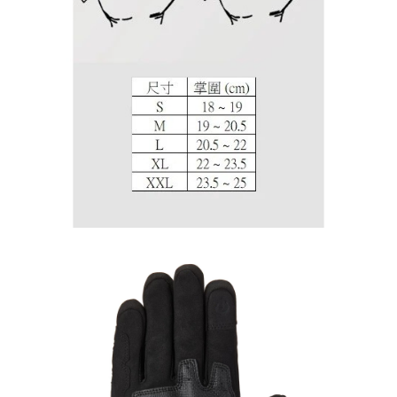
2.基於同意付款使用「大哥付你分期」之契約關係目的，商店將以您的個人
付款後7-11取貨
※ 交易是否成功請以「AFTEE先享後付 」之結帳頁面顯示為準，若有關於
資料（包含姓名、電話或地址）提供予台灣大哥大進項蒐集、處理及利用，
是否繳費成功／繳費後需取消欲退款等相關疑問，請聯繫「AFTEE先享後付
每筆NT$80，滿NT$1,999(含以上)免運費
由本公司與您本人進行分期帳單所需資料之確認、核對及更正。
客戶支援中心」
https://netprotections.freshdesk.com/support/home
3.完整用戶服務條款，請詳閱以下連結：
https://oppay.tw/userRule
宅配
【注意事項】
１．透過由恩沛科技股份有限公司提供之「AFTEE先享後付」服務完成之交
每筆NT$80，滿NT$1,999(含以上)免運費
易，需依本服務之必要範圍內提供個人資料，並將交易相關給付款項請求債
權轉讓予恩沛科技股份有限公司。
２．關於個人資料處理事宜，請瀏覽以下網址：
https://aftee.tw/terms/#terms3
３．未成年的使用者請事先徵得法定代理人或監護人之同意方可使用
「AFTEE先享後付」，若未經同意申辦者引起之損失，本公司不負相關責
任。
４．使用「AFTEE先享後付」時，將依據個別帳號之用戶狀況，依本公司即
時審查核予不同之上限額度；若仍有額度不足之情形，本公司將視審查結果
請求用戶進行身份認證。
５．嚴禁一人註冊多個帳號或使用他人資訊註冊。若發現惡意使用之情形，
恩沛科技股份有限公司將有權停止該用戶之使用額度並採取法律行動。