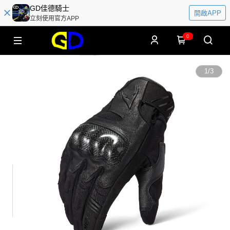
GD佳德騎士
開啟APP
立刻使用官方APP
0
1
/
3