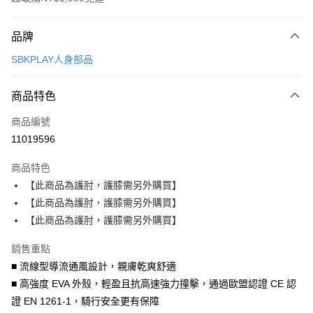
付款方式
品牌
信用卡一次付款
SBKPLAY人身部品
信用卡分期付款
3 期 0 利率 每期
NT$293
21家銀行
商品特色
合作金庫商業銀行
第一商業銀行
超商取貨付款
商品編號
華南商業銀行
彰化商業銀行
11019596
LINE Pay
上海商業儲蓄銀行
台北富邦商業銀行
國泰世華商業銀行
兆豐國際商業銀行
商品特色
Apple Pay
臺灣中小企業銀行
台中商業銀行
【此商品為護肘，護膝需另外購買】
匯豐（台灣）商業銀行
華泰商業銀行
街口支付
【此商品為護肘，護膝需另外購買】
聯邦商業銀行
遠東國際商業銀行
元大商業銀行
永豐商業銀行
【此商品為護肘，護膝需另外購買】
悠遊付
玉山商業銀行
星展（台灣）商業銀行
台新國際商業銀行
中國信託商業銀行
Google Pay
銷售重點
台灣樂天信用卡公司
■ 流線型導流通風設計，親膚乾爽舒適
全盈+PAY
■ 高強度 EVA 外殼，輕盈且抗高速強力撞擊，通過歐盟認證 CE 認
大哥付你分期
證 EN 1261-1，騎行安全更有保障