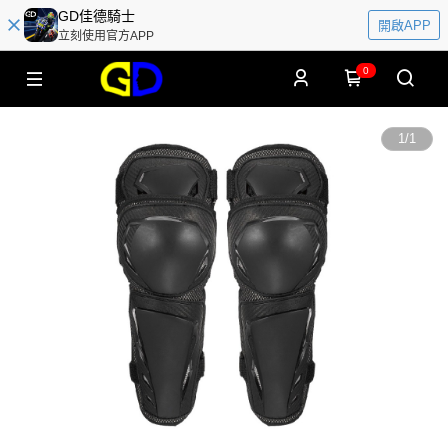
GD佳德騎士
開啟APP
立刻使用官方APP
0
1
/
1