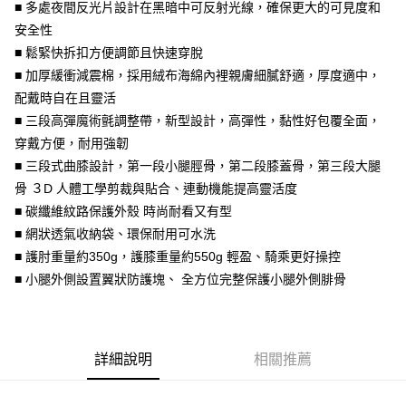
相關說明
■ 多處夜間反光片設計在黑暗中可反射光線，確保更大的可見度和
【大哥付你分期使用說明】
安全性
AFTEE先享後付
1.本服務由台灣大哥大提供，台灣大哥大用戶可立即使用無須另外申請。
■ 鬆緊快拆扣方便調節且快速穿脫
2.付款方式選擇「大哥付你分期」，訂單成立後會自動跳轉到大哥付的交易
相關說明
■ 加厚緩衝減震棉，採用絨布海綿內裡親膚細膩舒適，厚度適中，
流程，驗證手機門號後，選擇欲分期的期數、繳款截止日，確認付款後即完
【關於「AFTEE先享後付」】
成交易。
ATM付款
配戴時自在且靈活
AFTEE先享後付是「在收到商品之後才付款」的支付方式。 讓您購物簡單
3.實際核准額度、可分期數及費用金額請依後續交易確認頁面所載為準。
便利好安心！
■ 三段高彈魔術氈調整帶，新型設計，高彈性，黏性好包覆全面，
4.訂單成立30分鐘內，如未前往確認交易或遇審核未通過，訂單將自動取
１．簡單：不需註冊會員、不需綁卡、不需儲值。
運送方式
消。如遇「轉專審核」未通過狀況，表示未達大哥付你分期系統評分，恕無
穿戴方便，耐用強韌
２．便利：只要手機號碼，簡訊認證，即可結帳。
法說明評估內容。
３．安心：先確認商品／服務後，再付款。
■ 三段式曲膝設計，第一段小腿脛骨，第二段膝蓋骨，第三段大腿
全家取貨付款
【繳款方式說明】
骨 ３D 人體工學剪裁與貼合、連動機能提高靈活度
1.分期款項不併入電信帳單，「大哥付你分期」於每月結算日後寄送繳費提
每筆NT$80，滿NT$1,999(含以上)免運費
【「AFTEE先享後付」結帳流程】
醒簡訊。
■ 碳纖維紋路保護外殼 時尚耐看又有型
１．於結帳方式選擇「AFTEE先享後付」後，將跳轉至「AFTEE先享後付」
2.透過簡訊連結打開帳單後，可選擇「超商條碼／台灣大直營門市／銀行轉
付款後全家取貨
結帳頁面，進行簡訊認證並確認金額後，即可完成結帳。
■ 網狀透氣收納袋、環保耐用可水洗
帳／街口支付／iPASS MONEY」等通路繳費。
２．訂單成立數日內，您將收到繳費通知簡訊。
每筆NT$80，滿NT$1,999(含以上)免運費
■ 護肘重量約350g，護膝重量約550g 輕盈、騎乘更好操控
３．收到繳費通知簡訊後14天內，點擊此簡訊中的連結，可透過四大超商／
【注意事項】
■ 小腿外側設置翼狀防護塊、 全方位完整保護小腿外側腓骨
ATM／網路銀行／等多元方式進行付款，方視為交易完成。
7-11取貨付款
1.本服務係由「台灣大哥大股份有限公司」（以下簡稱本公司）所提供，讓
※ 請注意：結帳手續完成當下不需立刻繳費，但若您需要取消訂單，請聯絡
用戶於交易時，得透過本服務購買商品或服務，並由商店將買賣／分期付款
每筆NT$80，滿NT$1,999(含以上)免運費
購買商品的店家。未經商家同意取消之訂單仍視為有效，需透過AFTEE先享
買賣價金債權讓與本公司後，依約使用本公司帳單繳交帳款。
後付繳納相關費用。
2.基於同意付款使用「大哥付你分期」之契約關係目的，商店將以您的個人
付款後7-11取貨
※ 交易是否成功請以「AFTEE先享後付 」之結帳頁面顯示為準，若有關於
資料（包含姓名、電話或地址）提供予台灣大哥大進項蒐集、處理及利用，
詳細說明
相關推薦
是否繳費成功／繳費後需取消欲退款等相關疑問，請聯繫「AFTEE先享後付
每筆NT$80，滿NT$1,999(含以上)免運費
由本公司與您本人進行分期帳單所需資料之確認、核對及更正。
客戶支援中心」
https://netprotections.freshdesk.com/support/home
3.完整用戶服務條款，請詳閱以下連結：
https://oppay.tw/userRule
宅配