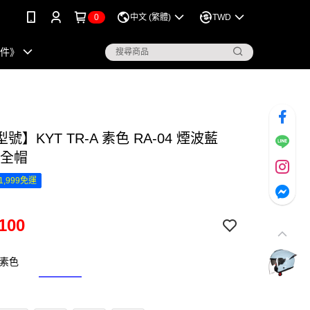
0
中文 (繁體)
TWD
配件》
號】KYT TR-A 素色 RA-04 煙波藍
安全帽
1,999免運
100
A 素色