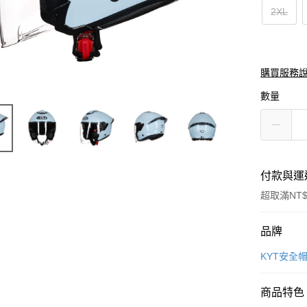
2XL
購買服務
數量
付款與運
超取滿NT$
付款方式
品牌
信用卡一
KYT安全
信用卡分
商品特色
3 期 