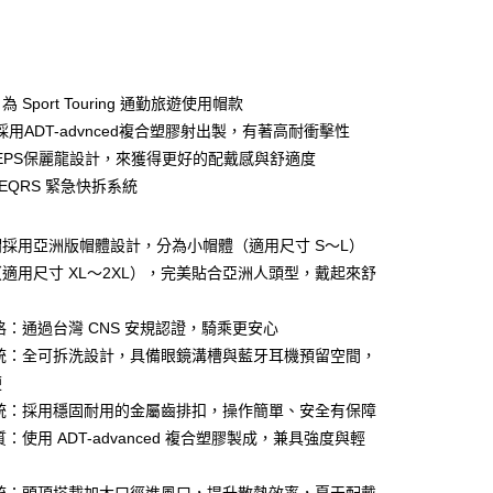
庫商業銀行
第一商業銀行
付款
業銀行
彰化商業銀行
業儲蓄銀行
台北富邦商業銀行
華商業銀行
兆豐國際商業銀行
 為 Sport Touring 通勤旅遊使用帽款
小企業銀行
台中商業銀行
用ADT-advnced複合塑膠射出製，有著高耐衝擊性
台灣）商業銀行
華泰商業銀行
EPS保麗龍設計，來獲得更好的配戴感與舒適度
業銀行
遠東國際商業銀行
EQRS 緊急快拆系統
業銀行
永豐商業銀行
業銀行
星展（台灣）商業銀行
際商業銀行
中國信託商業銀行
y
採用亞洲版帽體設計，分為小帽體（適用尺寸 S～L）
天信用卡公司
適用尺寸 XL～2XL），完美貼合亞洲人頭型，戴起來舒
。
分期
格：通過台灣 CNS 安規認證，騎乘更安心
系統：全可拆洗設計，具備眼鏡溝槽與藍牙耳機預留空間，
你分期使用說明】
便
享後付
由台灣大哥大提供，台灣大哥大用戶可立即使用無須另外申請。
式選擇「大哥付你分期」，訂單成立後會自動跳轉到大哥付的交易
系統：採用穩固耐用的金屬齒排扣，操作簡單、安全有保障
證手機門號後，選擇欲分期的期數、繳款截止日，確認付款後即
FTEE先享後付」】
：使用 ADT-advanced 複合塑膠製成，兼具強度與輕
。
先享後付是「在收到商品之後才付款」的支付方式。 讓您購物簡單
准額度、可分期數及費用金額請依後續交易確認頁面所載為準。
心！
立30分鐘內，如未前往確認交易或遇審核未通過，訂單將自動取
：不需註冊會員、不需綁卡、不需儲值。