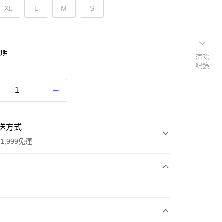
XL
L
M
S
說明
清除
紀錄
送方式
1,999免運
次付款
帽
期付款
0 利率 每期
NT$1,033
21家銀行