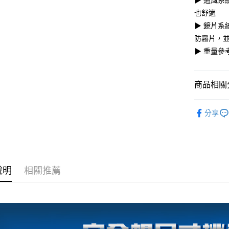
▶ 通風
消。如遇
２．便利
運送方式
也舒適
無法說明
３．安心
【繳款方
▶ 鏡片系
全家取貨
1.分期款
【「AFT
防霧片，
醒簡訊。
每筆NT$8
１．於結帳
▶ 重量參
2.透過簡
付」結帳
帳／街口支
付款後全
２．訂單
３．收到繳
每筆NT$8
【注意事
／ATM／
商品相關分
1.本服務
※ 請注意
7-11取貨
用戶於交
絡購買商品
【KYT 安
款買賣價
先享後付
每筆NT$8
分享
2.基於同
※ 交易是
資料（包
是否繳費成
付款後7-1
用，由本
付客戶支
每筆NT$8
3.完整用
【注意事
宅配
１．透過由
說明
相關推薦
交易，需
每筆NT$8
求債權轉
２．關於
https://aft
３．未成
「AFTE