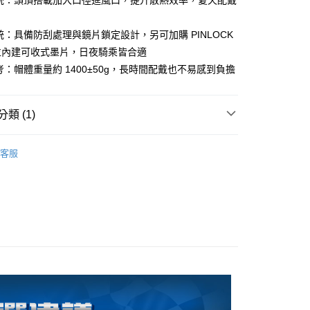
系統：頭頂搭載加大口徑進風口，提升散熱效率，夏天配戴
「轉專審核」未通過狀況，表示未達大哥付你分期系統評分，恕
：只要手機號碼，簡訊認證，即可結帳。
評估內容。
：先確認商品／服務後，再付款。
式說明】
統：具備防刮處理與鏡片鎖定設計，另可加購 PINLOCK
付款
項不併入電信帳單，「大哥付你分期」於每月結算日後寄送繳費提
EE先享後付」結帳流程】
並內建可收式墨片，日夜騎乘皆合適
0，滿NT$1,999(含以上)免運費
方式選擇「AFTEE先享後付」後，將跳轉至「AFTEE先享後
考：帽體重量約 1400±50g，長時間配戴也不易感到負擔
訊連結打開帳單後，可選擇「超商條碼／台灣大直營門市／銀行轉
頁面，進行簡訊認證並確認金額後，即可完成結帳。
付／iPASS MONEY」等通路繳費。
家取貨
成立數日內，您將收到繳費通知簡訊。
費通知簡訊後14天內，點擊此簡訊中的連結，可透過四大超商
0，滿NT$1,999(含以上)免運費
項】
網路銀行／等多元方式進行付款，方視為交易完成。
類 (1)
係由「台灣大哥大股份有限公司」（以下簡稱本公司）所提供，讓
：結帳手續完成當下不需立刻繳費，但若您需要取消訂單，請聯
付款
易時，得透過本服務購買商品或服務，並由商店將買賣／分期付
的店家。未經商家同意取消之訂單仍視為有效，需透過AFTEE
全帽】
TR-A【3/4罩】開放新革命
金債權讓與本公司後，依約使用本公司帳單繳交帳款。
繳納相關費用。
0，滿NT$1,999(含以上)免運費
客服
意付款使用「大哥付你分期」之契約關係目的，商店將以您的個人
否成功請以「AFTEE先享後付 」之結帳頁面顯示為準，若有關於
含姓名、電話或地址）提供予台灣大哥大進項蒐集、處理及利
功／繳費後需取消欲退款等相關疑問，請聯繫「AFTEE先享後
1取貨
公司與您本人進行分期帳單所需資料之確認、核對及更正。
援中心」
https://netprotections.freshdesk.com/support/home
0，滿NT$1,999(含以上)免運費
戶服務條款，請詳閱以下連結：
https://oppay.tw/userRule
項】
恩沛科技股份有限公司提供之「AFTEE先享後付」服務完成之
依本服務之必要範圍內提供個人資料，並將交易相關給付款項請
0，滿NT$1,999(含以上)免運費
讓予恩沛科技股份有限公司。
個人資料處理事宜，請瀏覽以下網址：
ee.tw/terms/#terms3
年的使用者請事先徵得法定代理人或監護人之同意方可使用
E先享後付」，若未經同意申辦者引起之損失，本公司不負相關責