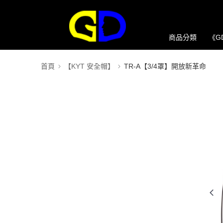
商品分類
《G
首頁
【KYT 安全帽】
TR-A【3/4罩】開放新革命