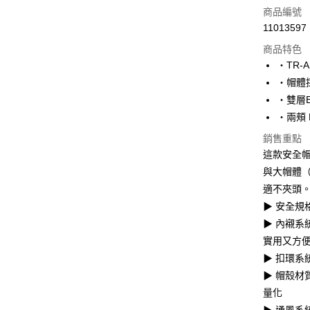
商品編號
合作金
超商取貨
11013597
華南商
LINE Pay
上海商
商品特色
國泰世
・TR-A
Apple Pay
臺灣中
・帽體採
匯豐（
街口支付
・雙層
聯邦商
・兩頰 
元大商
悠遊付
玉山商
銷售重點
台新國
Google Pa
這款安全帽
台灣樂
與大帽體（
全盈+PAY
適不夾頭
大哥付你
▶ 安全規
相關說明
▶ 內襯
【大哥付
實用又方
AFTEE先
1.本服務
2.付款方
相關說明
▶ 扣環
流程，驗
【關於「A
▶ 帽殼材質
ATM付款
完成交易
AFTEE
量化
3.實際核
便利好安
4.訂單成
１．簡單