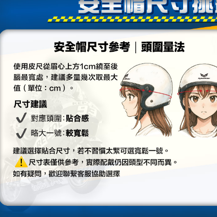
任。
４．使用「
即時審查
結果請求
５．嚴禁
形，恩沛
動。