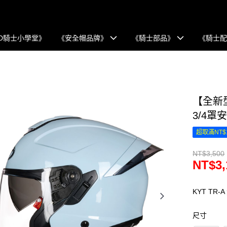
D騎士小學堂》
《安全帽品牌》
《騎士部品》
《騎士
【全新型
3/4罩
超取滿NT$
NT$3,500
NT$3,
KYT TR-
尺寸