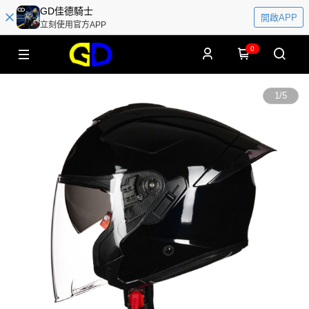
GD佳德騎士
開啟APP
立刻使用官方APP
0
1
/
5