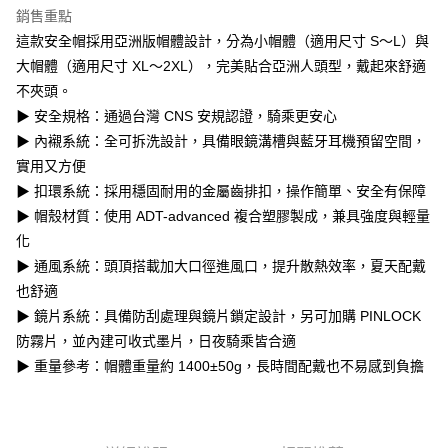
台灣樂天信用卡公司
銷售重點
全盈+PAY
這款安全帽採用亞洲版帽體設計，分為小帽體（適用尺寸 S～L）與
大哥付你分期
大帽體（適用尺寸 XL～2XL），完美貼合亞洲人頭型，戴起來舒適
相關說明
不夾頭。
【大哥付你分期使用說明】
▶ 安全規格：通過台灣 CNS 安規認證，騎乘更安心
AFTEE先享後付
1.本服務由台灣大哥大提供，台灣大哥大用戶可立即使用無須另外申請。
▶ 內襯系統：全可拆洗設計，具備眼鏡溝槽與藍牙耳機預留空間，
2.付款方式選擇「大哥付你分期」，訂單成立後會自動跳轉到大哥付的交易
相關說明
實用又方便
流程，驗證手機門號後，選擇欲分期的期數、繳款截止日，確認付款後即完
【關於「AFTEE先享後付」】
成交易。
ATM付款
▶ 扣環系統：採用穩固耐用的金屬齒排扣，操作簡單、安全有保障
AFTEE先享後付是「在收到商品之後才付款」的支付方式。 讓您購物簡單
3.實際核准額度、可分期數及費用金額請依後續交易確認頁面所載為準。
便利好安心！
▶ 帽殼材質：使用 ADT-advanced 複合塑膠製成，兼具強度與輕量
4.訂單成立30分鐘內，如未前往確認交易或遇審核未通過，訂單將自動取
１．簡單：不需註冊會員、不需綁卡、不需儲值。
運送方式
消。如遇「轉專審核」未通過狀況，表示未達大哥付你分期系統評分，恕無
化
２．便利：只要手機號碼，簡訊認證，即可結帳。
法說明評估內容。
３．安心：先確認商品／服務後，再付款。
▶ 通風系統：頭頂搭載加大口徑進風口，提升散熱效率，夏天配戴
全家取貨付款
【繳款方式說明】
也舒適
1.分期款項不併入電信帳單，「大哥付你分期」於每月結算日後寄送繳費提
每筆NT$80，滿NT$1,999(含以上)免運費
【「AFTEE先享後付」結帳流程】
醒簡訊。
▶ 鏡片系統：具備防刮處理與鏡片鎖定設計，另可加購 PINLOCK
１．於結帳方式選擇「AFTEE先享後付」後，將跳轉至「AFTEE先享後付」
2.透過簡訊連結打開帳單後，可選擇「超商條碼／台灣大直營門市／銀行轉
付款後全家取貨
結帳頁面，進行簡訊認證並確認金額後，即可完成結帳。
防霧片，並內建可收式墨片，日夜騎乘皆合適
帳／街口支付／iPASS MONEY」等通路繳費。
２．訂單成立數日內，您將收到繳費通知簡訊。
每筆NT$80，滿NT$1,999(含以上)免運費
▶ 重量參考：帽體重量約 1400±50g，長時間配戴也不易感到負擔
３．收到繳費通知簡訊後14天內，點擊此簡訊中的連結，可透過四大超商／
【注意事項】
ATM／網路銀行／等多元方式進行付款，方視為交易完成。
7-11取貨付款
1.本服務係由「台灣大哥大股份有限公司」（以下簡稱本公司）所提供，讓
※ 請注意：結帳手續完成當下不需立刻繳費，但若您需要取消訂單，請聯絡
用戶於交易時，得透過本服務購買商品或服務，並由商店將買賣／分期付款
每筆NT$80，滿NT$1,999(含以上)免運費
購買商品的店家。未經商家同意取消之訂單仍視為有效，需透過AFTEE先享
買賣價金債權讓與本公司後，依約使用本公司帳單繳交帳款。
後付繳納相關費用。