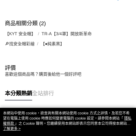
商品相關分類 (2)
【KYT 安全帽】
TR-A【3/4罩】開放新革命
🔎找安全帽彩繪
【●純素黑】
評價
喜歡這個商品嗎？購買後給他一個好評吧
本分類熱銷
全站排行
本網站中使用 cookie，欲查詢有關本網站使用 cookie 方式之詳情，及若您不希
熱門標籤
望在電腦上使用 cookie 時應如何變更電腦的 cookie 設定，請參閱本網站「
隱私
權條款
」之 Cookie 聲明。您繼續使用本網站即表示您同意本公司得按本網站使
用條款之 Cookie 聲明使用 cookie。
了解更多 >