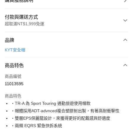
購買服務說明
付款與運送方式
超取滿NT$1,999免運
付款方式
品牌
信用卡一次付款
KYT安全帽
信用卡分期付款
3 期 0 利率 每期
NT$1,033
21家銀行
商品特色
合作金庫商業銀行
第一商業銀行
超商取貨付款
商品編號
華南商業銀行
彰化商業銀行
11013595
LINE Pay
上海商業儲蓄銀行
台北富邦商業銀行
國泰世華商業銀行
兆豐國際商業銀行
商品特色
Apple Pay
臺灣中小企業銀行
台中商業銀行
・TR-A 為 Sport Touring 通勤旅遊使用帽款
匯豐（台灣）商業銀行
華泰商業銀行
街口支付
・帽體採用ADT-advnced複合塑膠射出製，有著高耐衝擊性
聯邦商業銀行
遠東國際商業銀行
元大商業銀行
永豐商業銀行
・雙層EPS保麗龍設計，來獲得更好的配戴感與舒適度
悠遊付
玉山商業銀行
星展（台灣）商業銀行
・兩頰 EQRS 緊急快拆系統
台新國際商業銀行
中國信託商業銀行
Google Pay