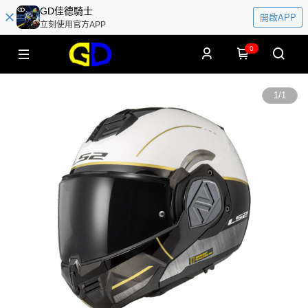
GD佳德騎士
開啟APP
立刻使用官方APP
0
1
/
1