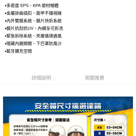
AFTEE先享後付
▪多密度 EPS、KPA 塑材帽體
1.本服務由台灣大哥大提供，台灣大哥大用戶可立即使用無須另外申請。
2.付款方式選擇「大哥付你分期」，訂單成立後會自動跳轉到大哥付的交易
相關說明
▪金屬排齒插扣、面甲不擋視線
流程，驗證手機門號後，選擇欲分期的期數、繳款截止日，確認付款後即完
【關於「AFTEE先享後付」】
▪內外雙鏡系統、鏡片快拆系統
成交易。
ATM付款
AFTEE先享後付是「在收到商品之後才付款」的支付方式。 讓您購物簡單
3.實際核准額度、可分期數及費用金額請依後續交易確認頁面所載為準。
▪鏡片抗刮抗UV、內襯全可拆洗
便利好安心！
4.訂單成立30分鐘內，如未前往確認交易或遇審核未通過，訂單將自動取
１．簡單：不需註冊會員、不需綁卡、不需儲值。
▪緊急拆除系統、夾層循環通風
運送方式
消。如遇「轉專審核」未通過狀況，表示未達大哥付你分期系統評分，恕無
２．便利：只要手機號碼，簡訊認證，即可結帳。
▪隱藏內鏡開關、下巴罩防風沙
法說明評估內容。
３．安心：先確認商品／服務後，再付款。
全家取貨付款
【繳款方式說明】
▪藍牙擴充空間
1.分期款項不併入電信帳單，「大哥付你分期」於每月結算日後寄送繳費提
每筆NT$80，滿NT$1,999(含以上)免運費
【「AFTEE先享後付」結帳流程】
醒簡訊。
１．於結帳方式選擇「AFTEE先享後付」後，將跳轉至「AFTEE先享後付」
2.透過簡訊連結打開帳單後，可選擇「超商條碼／台灣大直營門市／銀行轉
付款後全家取貨
結帳頁面，進行簡訊認證並確認金額後，即可完成結帳。
帳／街口支付／iPASS MONEY」等通路繳費。
２．訂單成立數日內，您將收到繳費通知簡訊。
每筆NT$80，滿NT$1,999(含以上)免運費
詳細說明
相關推薦
３．收到繳費通知簡訊後14天內，點擊此簡訊中的連結，可透過四大超商／
【注意事項】
ATM／網路銀行／等多元方式進行付款，方視為交易完成。
7-11取貨付款
1.本服務係由「台灣大哥大股份有限公司」（以下簡稱本公司）所提供，讓
※ 請注意：結帳手續完成當下不需立刻繳費，但若您需要取消訂單，請聯絡
用戶於交易時，得透過本服務購買商品或服務，並由商店將買賣／分期付款
每筆NT$80，滿NT$1,999(含以上)免運費
購買商品的店家。未經商家同意取消之訂單仍視為有效，需透過AFTEE先享
買賣價金債權讓與本公司後，依約使用本公司帳單繳交帳款。
後付繳納相關費用。
2.基於同意付款使用「大哥付你分期」之契約關係目的，商店將以您的個人
付款後7-11取貨
※ 交易是否成功請以「AFTEE先享後付 」之結帳頁面顯示為準，若有關於
資料（包含姓名、電話或地址）提供予台灣大哥大進項蒐集、處理及利用，
是否繳費成功／繳費後需取消欲退款等相關疑問，請聯繫「AFTEE先享後付
每筆NT$80，滿NT$1,999(含以上)免運費
由本公司與您本人進行分期帳單所需資料之確認、核對及更正。
客戶支援中心」
https://netprotections.freshdesk.com/support/home
3.完整用戶服務條款，請詳閱以下連結：
https://oppay.tw/userRule
宅配
【注意事項】
１．透過由恩沛科技股份有限公司提供之「AFTEE先享後付」服務完成之交
每筆NT$80，滿NT$1,999(含以上)免運費