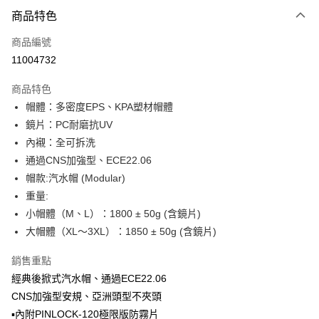
付款方式
商品特色
信用卡一次付款
商品編號
信用卡分期付款
11004732
3 期 0 利率 每期
NT$2,733
21家銀行
商品特色
合作金庫商業銀行
第一商業銀行
超商取貨付款
帽體：多密度EPS、KPA塑材帽體
華南商業銀行
彰化商業銀行
鏡片：PC耐磨抗UV
LINE Pay
上海商業儲蓄銀行
台北富邦商業銀行
國泰世華商業銀行
兆豐國際商業銀行
內襯：全可拆洗
Apple Pay
臺灣中小企業銀行
台中商業銀行
通過CNS加強型、ECE22.06
匯豐（台灣）商業銀行
華泰商業銀行
帽款:汽水帽 (Modular)
街口支付
聯邦商業銀行
遠東國際商業銀行
重量:
元大商業銀行
永豐商業銀行
悠遊付
小帽體（M、L）：1800 ± 50g (含鏡片)
玉山商業銀行
星展（台灣）商業銀行
大帽體（XL～3XL）：1850 ± 50g (含鏡片)
台新國際商業銀行
中國信託商業銀行
Google Pay
台灣樂天信用卡公司
全盈+PAY
銷售重點
經典後掀式汽水帽、通過ECE22.06
大哥付你分期
CNS加強型安規、亞洲頭型不夾頭
相關說明
▪內附PINLOCK-120極限版防霧片
【大哥付你分期使用說明】