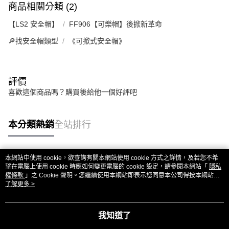
商品相關分類 (2)
【LS2 安全帽】
FF906【可樂帽】後掀新革命
🔎找安全帽類型
《可掀式安全帽》
評價
喜歡這個商品嗎？購買後給他一個好評吧
本分類熱銷
全站排行
本網站中使用 cookie，欲查詢有關本網站使用 cookie 方式之詳情，及若您不希
熱門標籤
望在電腦上使用 cookie 時應如何變更電腦的 cookie 設定，請參閱本網站「
隱私
權條款
」之 Cookie 聲明。您繼續使用本網站即表示您同意本公司得按本網站使
用條款之 Cookie 聲明使用 cookie。
了解更多 >
我知道了