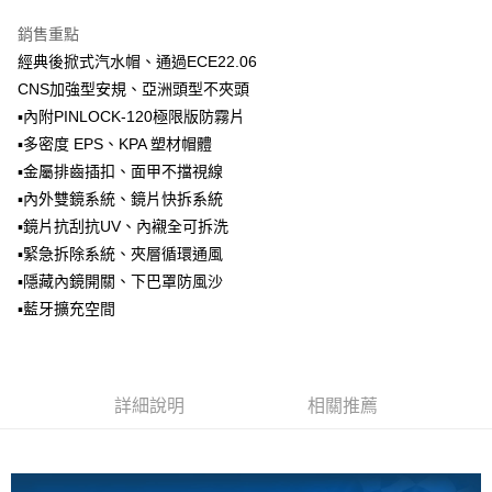
台灣樂天信用卡公司
全盈+PAY
銷售重點
經典後掀式汽水帽、通過ECE22.06
大哥付你分期
CNS加強型安規、亞洲頭型不夾頭
相關說明
▪內附PINLOCK-120極限版防霧片
【大哥付你分期使用說明】
AFTEE先享後付
▪多密度 EPS、KPA 塑材帽體
1.本服務由台灣大哥大提供，台灣大哥大用戶可立即使用無須另外申請。
2.付款方式選擇「大哥付你分期」，訂單成立後會自動跳轉到大哥付的交易
相關說明
▪金屬排齒插扣、面甲不擋視線
流程，驗證手機門號後，選擇欲分期的期數、繳款截止日，確認付款後即完
【關於「AFTEE先享後付」】
▪內外雙鏡系統、鏡片快拆系統
成交易。
ATM付款
AFTEE先享後付是「在收到商品之後才付款」的支付方式。 讓您購物簡單
3.實際核准額度、可分期數及費用金額請依後續交易確認頁面所載為準。
▪鏡片抗刮抗UV、內襯全可拆洗
便利好安心！
4.訂單成立30分鐘內，如未前往確認交易或遇審核未通過，訂單將自動取
１．簡單：不需註冊會員、不需綁卡、不需儲值。
▪緊急拆除系統、夾層循環通風
運送方式
消。如遇「轉專審核」未通過狀況，表示未達大哥付你分期系統評分，恕無
２．便利：只要手機號碼，簡訊認證，即可結帳。
▪隱藏內鏡開關、下巴罩防風沙
法說明評估內容。
３．安心：先確認商品／服務後，再付款。
全家取貨付款
【繳款方式說明】
▪藍牙擴充空間
1.分期款項不併入電信帳單，「大哥付你分期」於每月結算日後寄送繳費提
每筆NT$80，滿NT$1,999(含以上)免運費
【「AFTEE先享後付」結帳流程】
醒簡訊。
１．於結帳方式選擇「AFTEE先享後付」後，將跳轉至「AFTEE先享後付」
2.透過簡訊連結打開帳單後，可選擇「超商條碼／台灣大直營門市／銀行轉
付款後全家取貨
結帳頁面，進行簡訊認證並確認金額後，即可完成結帳。
帳／街口支付／iPASS MONEY」等通路繳費。
２．訂單成立數日內，您將收到繳費通知簡訊。
每筆NT$80，滿NT$1,999(含以上)免運費
詳細說明
相關推薦
３．收到繳費通知簡訊後14天內，點擊此簡訊中的連結，可透過四大超商／
【注意事項】
ATM／網路銀行／等多元方式進行付款，方視為交易完成。
7-11取貨付款
1.本服務係由「台灣大哥大股份有限公司」（以下簡稱本公司）所提供，讓
※ 請注意：結帳手續完成當下不需立刻繳費，但若您需要取消訂單，請聯絡
用戶於交易時，得透過本服務購買商品或服務，並由商店將買賣／分期付款
每筆NT$80，滿NT$1,999(含以上)免運費
購買商品的店家。未經商家同意取消之訂單仍視為有效，需透過AFTEE先享
買賣價金債權讓與本公司後，依約使用本公司帳單繳交帳款。
後付繳納相關費用。