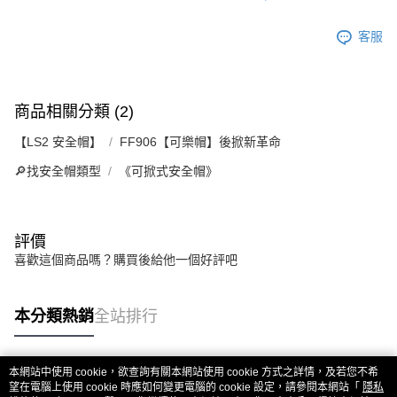
客服
商品相關分類 (2)
【LS2 安全帽】
FF906【可樂帽】後掀新革命
🔎找安全帽類型
《可掀式安全帽》
評價
喜歡這個商品嗎？購買後給他一個好評吧
本分類熱銷
全站排行
本網站中使用 cookie，欲查詢有關本網站使用 cookie 方式之詳情，及若您不希
熱門標籤
望在電腦上使用 cookie 時應如何變更電腦的 cookie 設定，請參閱本網站「
隱私