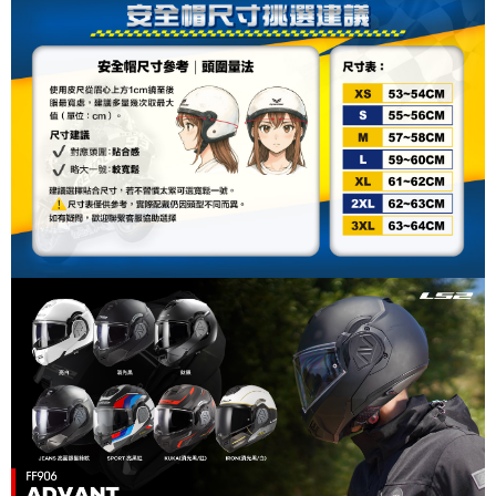
2.基於同意付款使用「大哥付你分期」之契約關係目的，商店將以您的個人
付款後7-11取貨
※ 交易是否成功請以「AFTEE先享後付 」之結帳頁面顯示為準，若有關於
資料（包含姓名、電話或地址）提供予台灣大哥大進項蒐集、處理及利用，
是否繳費成功／繳費後需取消欲退款等相關疑問，請聯繫「AFTEE先享後付
每筆NT$80，滿NT$1,999(含以上)免運費
由本公司與您本人進行分期帳單所需資料之確認、核對及更正。
客戶支援中心」
https://netprotections.freshdesk.com/support/home
3.完整用戶服務條款，請詳閱以下連結：
https://oppay.tw/userRule
宅配
【注意事項】
１．透過由恩沛科技股份有限公司提供之「AFTEE先享後付」服務完成之交
每筆NT$80，滿NT$1,999(含以上)免運費
易，需依本服務之必要範圍內提供個人資料，並將交易相關給付款項請求債
權轉讓予恩沛科技股份有限公司。
２．關於個人資料處理事宜，請瀏覽以下網址：
https://aftee.tw/terms/#terms3
３．未成年的使用者請事先徵得法定代理人或監護人之同意方可使用
「AFTEE先享後付」，若未經同意申辦者引起之損失，本公司不負相關責
任。
４．使用「AFTEE先享後付」時，將依據個別帳號之用戶狀況，依本公司即
時審查核予不同之上限額度；若仍有額度不足之情形，本公司將視審查結果
請求用戶進行身份認證。
５．嚴禁一人註冊多個帳號或使用他人資訊註冊。若發現惡意使用之情形，
恩沛科技股份有限公司將有權停止該用戶之使用額度並採取法律行動。