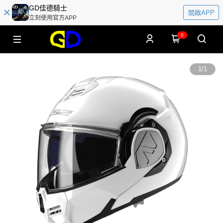
GD佳德騎士
開啟APP
立刻使用官方APP
0
1
/
1