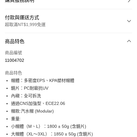
購買服務說明
付款與運送方式
超取滿NT$1,999免運
付款方式
商品特色
信用卡一次付款
商品編號
信用卡分期付款
11004702
3 期 0 利率 每期
NT$2,633
21家銀行
商品特色
合作金庫商業銀行
第一商業銀行
超商取貨付款
帽體：多密度EPS、KPA塑材帽體
華南商業銀行
彰化商業銀行
鏡片：PC耐磨抗UV
LINE Pay
上海商業儲蓄銀行
台北富邦商業銀行
國泰世華商業銀行
兆豐國際商業銀行
內襯：全可拆洗
Apple Pay
臺灣中小企業銀行
台中商業銀行
通過CNS加強型、ECE22.06
匯豐（台灣）商業銀行
華泰商業銀行
帽款:汽水帽 (Modular)
街口支付
聯邦商業銀行
遠東國際商業銀行
重量:
元大商業銀行
永豐商業銀行
悠遊付
小帽體（M、L）：1800 ± 50g (含鏡片)
玉山商業銀行
星展（台灣）商業銀行
大帽體（XL～3XL）：1850 ± 50g (含鏡片)
台新國際商業銀行
中國信託商業銀行
Google Pay