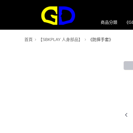
商品分類
《G
首頁
【SBKPLAY 人身部品】
《防摔手套》