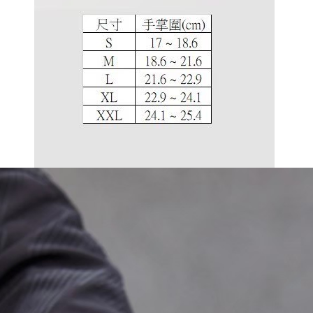
任。
４．使用「
即時審查
結果請求
５．嚴禁
形，恩沛
動。