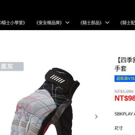
D騎士小學堂》
《安全帽品牌》
《騎士部品》
《騎士
【四季舒
手套
超取滿NT$
NT$1,080
NT$9
SBKPLA
尺寸