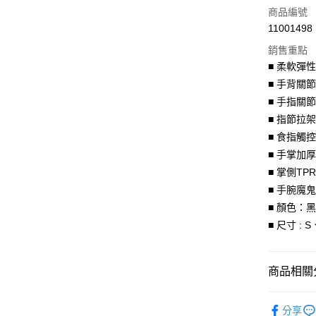
商品編號
合作金
超商取貨
11001498
華南商
LINE Pay
上海商
銷售重點
國泰世
■ 柔軟彈
Apple Pay
臺灣中
■ 手背關
匯豐（
街口支付
■ 手指關
聯邦商
■ 指節拉
元大商
悠遊付
■ 食指觸
玉山商
台新國
Google Pa
■ 手掌加
台灣樂
■ 掌側T
全盈+PAY
■ 手腕魔
大哥付你
■ 顏色：
相關說明
■ 尺寸 : 
【大哥付
AFTEE先
1.本服務
2.付款方
相關說明
商品相關分
流程，驗
【關於「A
ATM付款
完成交易
AFTEE
【SBKPL
3.實際核
便利好安
分享
4.訂單成
１．簡單