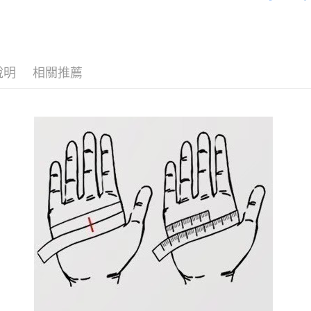
【騎士人
消。如遇
２．便利
運送方式
無法說明
３．安心
【繳款方
全家取貨
1.分期款
【「AFT
醒簡訊。
每筆NT$8
１．於結帳
說明
相關推薦
2.透過簡
付」結帳
帳／街口支
付款後全
２．訂單
３．收到繳
每筆NT$8
【注意事
／ATM／
1.本服務
※ 請注意
7-11取貨
用戶於交
絡購買商品
款買賣價
先享後付
每筆NT$8
2.基於同
※ 交易是
資料（包
是否繳費成
付款後7-1
用，由本
付客戶支
每筆NT$8
3.完整用
【注意事
宅配
１．透過由
交易，需
每筆NT$8
求債權轉
２．關於
https://aft
３．未成
「AFTE