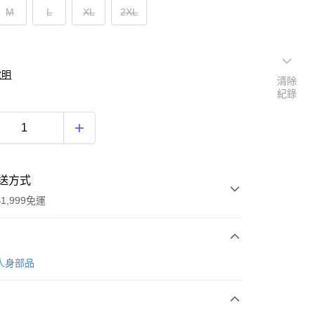
M
L
XL
2XL
說明
清除
紀錄
送方式
1,999免運
次付款
Y人身部品
期付款
0 利率 每期
NT$326
21家銀行