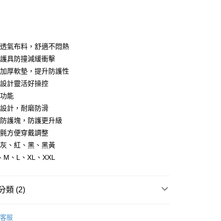
庫商業銀行
第一商業銀行
付款
業銀行
彰化商業銀行
業儲蓄銀行
台北富邦商業銀行
華商業銀行
兆豐國際商業銀行
性透氣布料，舒適不悶熱
小企業銀行
台中商業銀行
節護具防撞減緩衝擊
台灣）商業銀行
華泰商業銀行
節加厚軟墊，提升防護性
業銀行
遠東國際商業銀行
架設計靈活好操控
業銀行
永豐商業銀行
控功能
業銀行
星展（台灣）商業銀行
際商業銀行
中國信託商業銀行
y
厚設計，耐磨防滑
天信用卡公司
PR防護塊，防護更升級
鬼氈方便穿戴調整
分期
黑灰、紅、黑、黑黃
S、M、L、XL、XXL
你分期使用說明】
享後付
由台灣大哥大提供，台灣大哥大用戶可立即使用無須另外申請。
式選擇「大哥付你分期」，訂單成立後會自動跳轉到大哥付的交易
類 (2)
證手機門號後，選擇欲分期的期數、繳款截止日，確認付款後即
FTEE先享後付」】
。
先享後付是「在收到商品之後才付款」的支付方式。 讓您購物簡單
AY 人身部品】
《防摔手套》
准額度、可分期數及費用金額請依後續交易確認頁面所載為準。
心！
客服
立30分鐘內，如未前往確認交易或遇審核未通過，訂單將自動取
：不需註冊會員、不需綁卡、不需儲值。