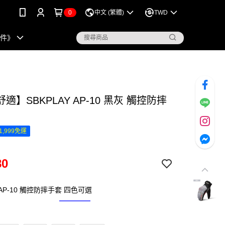
0
中文 (繁體)
TWD
配件》
適】SBKPLAY AP-10 黑灰 觸控防摔
1,999免運
80
Y AP-10 觸控防摔手套 四色可選