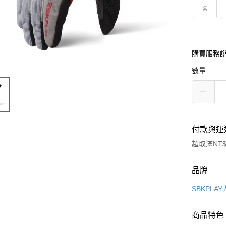
S
購買服務
數量
付款與運
超取滿NT$
付款方式
品牌
信用卡一
SBKPLA
信用卡分
商品特色
3 期 