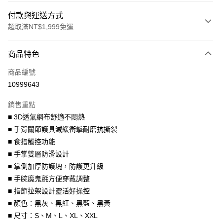
付款與運送方式
超取滿NT$1,999免運
付款方式
商品特色
信用卡一次付款
商品編號
信用卡分期付款
10999643
3 期 0 利率 每期
NT$360
21家銀行
銷售重點
合作金庫商業銀行
第一商業銀行
超商取貨付款
■ 3D透氣網布舒適不悶熱
華南商業銀行
彰化商業銀行
■ 手背關節護具減緩衝擊耐磨抗撕裂
LINE Pay
上海商業儲蓄銀行
台北富邦商業銀行
國泰世華商業銀行
兆豐國際商業銀行
■ 食指觸控功能
Apple Pay
臺灣中小企業銀行
台中商業銀行
■ 手掌雙層防滑設計
匯豐（台灣）商業銀行
華泰商業銀行
■ 掌側加厚防護塊，防護更升級
街口支付
聯邦商業銀行
遠東國際商業銀行
■ 手腕魔鬼氈方便穿戴調整
元大商業銀行
永豐商業銀行
悠遊付
■ 指節拉架設計靈活好操控
玉山商業銀行
星展（台灣）商業銀行
■ 顏色：黑灰、黑紅、黑藍、黑黃
台新國際商業銀行
中國信託商業銀行
Google Pay
台灣樂天信用卡公司
■ 尺寸：S、M、L、XL、XXL