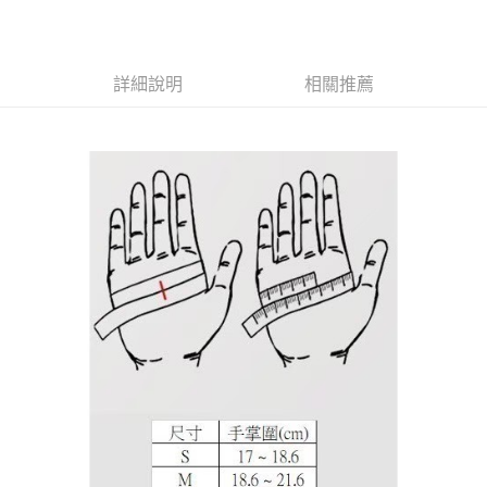
全盈+PAY
大哥付你分期
相關說明
詳細說明
相關推薦
【大哥付你分期使用說明】
AFTEE先享後付
1.本服務由台灣大哥大提供，台灣大哥大用戶可立即使用無須另外申請。
2.付款方式選擇「大哥付你分期」，訂單成立後會自動跳轉到大哥付的交易
相關說明
流程，驗證手機門號後，選擇欲分期的期數、繳款截止日，確認付款後即完
【關於「AFTEE先享後付」】
成交易。
ATM付款
AFTEE先享後付是「在收到商品之後才付款」的支付方式。 讓您購物簡單
3.實際核准額度、可分期數及費用金額請依後續交易確認頁面所載為準。
便利好安心！
4.訂單成立30分鐘內，如未前往確認交易或遇審核未通過，訂單將自動取
１．簡單：不需註冊會員、不需綁卡、不需儲值。
運送方式
消。如遇「轉專審核」未通過狀況，表示未達大哥付你分期系統評分，恕無
２．便利：只要手機號碼，簡訊認證，即可結帳。
法說明評估內容。
３．安心：先確認商品／服務後，再付款。
全家取貨付款
【繳款方式說明】
1.分期款項不併入電信帳單，「大哥付你分期」於每月結算日後寄送繳費提
每筆NT$80，滿NT$1,999(含以上)免運費
【「AFTEE先享後付」結帳流程】
醒簡訊。
１．於結帳方式選擇「AFTEE先享後付」後，將跳轉至「AFTEE先享後付」
2.透過簡訊連結打開帳單後，可選擇「超商條碼／台灣大直營門市／銀行轉
付款後全家取貨
結帳頁面，進行簡訊認證並確認金額後，即可完成結帳。
帳／街口支付／iPASS MONEY」等通路繳費。
２．訂單成立數日內，您將收到繳費通知簡訊。
每筆NT$80，滿NT$1,999(含以上)免運費
３．收到繳費通知簡訊後14天內，點擊此簡訊中的連結，可透過四大超商／
【注意事項】
ATM／網路銀行／等多元方式進行付款，方視為交易完成。
7-11取貨付款
1.本服務係由「台灣大哥大股份有限公司」（以下簡稱本公司）所提供，讓
※ 請注意：結帳手續完成當下不需立刻繳費，但若您需要取消訂單，請聯絡
用戶於交易時，得透過本服務購買商品或服務，並由商店將買賣／分期付款
每筆NT$80，滿NT$1,999(含以上)免運費
購買商品的店家。未經商家同意取消之訂單仍視為有效，需透過AFTEE先享
買賣價金債權讓與本公司後，依約使用本公司帳單繳交帳款。
後付繳納相關費用。
2.基於同意付款使用「大哥付你分期」之契約關係目的，商店將以您的個人
付款後7-11取貨
※ 交易是否成功請以「AFTEE先享後付 」之結帳頁面顯示為準，若有關於
資料（包含姓名、電話或地址）提供予台灣大哥大進項蒐集、處理及利用，