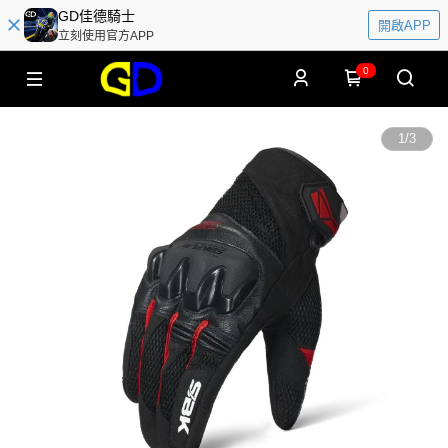
GD佳德騎士
開啟APP
立刻使用官方APP
0
1
/
3