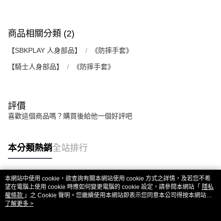
商品相關分類 (2)
【SBKPLAY 人身部品】
《防摔手套》
【騎士人身部品】
《防摔手套》
評價
喜歡這個商品嗎？購買後給他一個好評吧
本分類熱銷
全站排行
本網站中使用 cookie，欲查詢有關本網站使用 cookie 方式之詳情，及若您不希
熱門標籤
望在電腦上使用 cookie 時應如何變更電腦的 cookie 設定，請參閱本網站「
隱私
權條款
」之 Cookie 聲明。您繼續使用本網站即表示您同意本公司得按本網站使
用條款之 Cookie 聲明使用 cookie。
了解更多 >