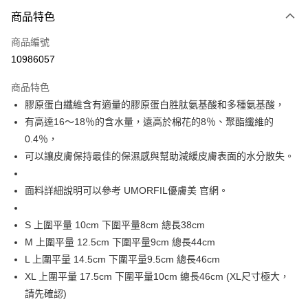
付款方式
商品特色
信用卡一次付款
商品編號
信用卡分期付款
10986057
3 期 0 利率 每期
NT$223
21家銀行
商品特色
合作金庫商業銀行
第一商業銀行
超商取貨付款
膠原蛋白纖維含有適量的膠原蛋白胜肽氨基酸和多種氨基酸，
華南商業銀行
彰化商業銀行
有高達16～18％的含水量，遠高於棉花的8％、聚酯纖維的
LINE Pay
上海商業儲蓄銀行
台北富邦商業銀行
國泰世華商業銀行
兆豐國際商業銀行
0.4％，
Apple Pay
臺灣中小企業銀行
台中商業銀行
可以讓皮膚保持最佳的保濕感與幫助減緩皮膚表面的水分散失。
匯豐（台灣）商業銀行
華泰商業銀行
街口支付
聯邦商業銀行
遠東國際商業銀行
面料詳細說明可以參考 UMORFIL優膚美 官網。
元大商業銀行
永豐商業銀行
悠遊付
玉山商業銀行
星展（台灣）商業銀行
S 上圍平量 10cm 下圍平量8cm 總長38cm
台新國際商業銀行
中國信託商業銀行
Google Pay
台灣樂天信用卡公司
M 上圍平量 12.5cm 下圍平量9cm 總長44cm
全盈+PAY
L 上圍平量 14.5cm 下圍平量9.5cm 總長46cm
大哥付你分期
XL 上圍平量 17.5cm 下圍平量10cm 總長46cm (XL尺寸極大，
相關說明
請先確認)