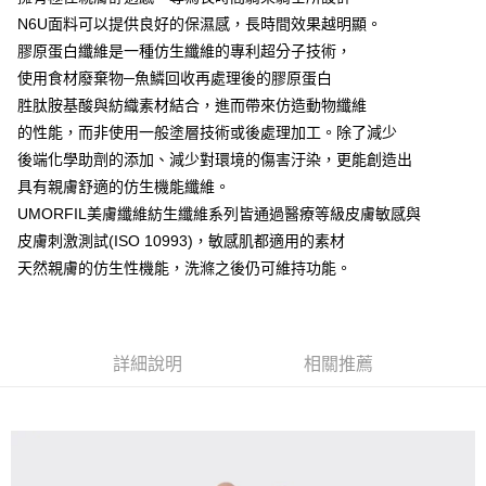
易，需依本服務之必要範圍內提供個人資料，並將交易相關給付款項請求債
N6U面料可以提供良好的保濕感，長時間效果越明顯。
權轉讓予恩沛科技股份有限公司。
膠原蛋白纖維是一種仿生纖維的專利超分子技術，
２．關於個人資料處理事宜，請瀏覽以下網址：
https://aftee.tw/terms/#terms3
使用食材廢棄物─魚鱗回收再處理後的膠原蛋白
３．未成年的使用者請事先徵得法定代理人或監護人之同意方可使用
胜肽胺基酸與紡織素材結合，進而帶來仿造動物纖維
「AFTEE先享後付」，若未經同意申辦者引起之損失，本公司不負相關責
任。
的性能，而非使用一般塗層技術或後處理加工。除了減少
４．使用「AFTEE先享後付」時，將依據個別帳號之用戶狀況，依本公司即
後端化學助劑的添加、減少對環境的傷害汙染，更能創造出
時審查核予不同之上限額度；若仍有額度不足之情形，本公司將視審查結果
具有親膚舒適的仿生機能纖維。
請求用戶進行身份認證。
５．嚴禁一人註冊多個帳號或使用他人資訊註冊。若發現惡意使用之情形，
UMORFIL美膚纖維紡生纖維系列皆通過醫療等級皮膚敏感與
恩沛科技股份有限公司將有權停止該用戶之使用額度並採取法律行動。
皮膚刺激測試(ISO 10993)，敏感肌都適用的素材
天然親膚的仿生性機能，洗滌之後仍可維持功能。
詳細說明
相關推薦