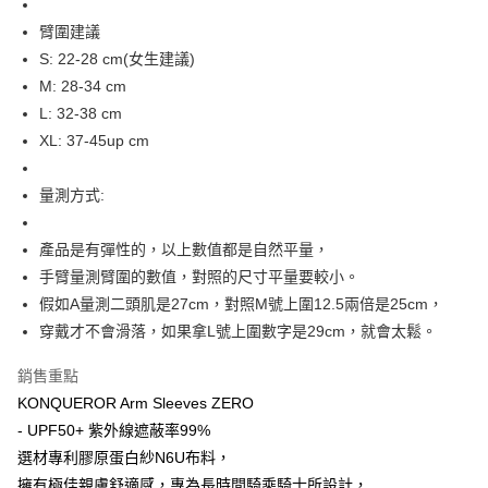
【大哥付你分期使用說明】
AFTEE先享後付
1.本服務由台灣大哥大提供，台灣大哥大用戶可立即使用無須另外申請。
臂圍建議
2.付款方式選擇「大哥付你分期」，訂單成立後會自動跳轉到大哥付的交易
相關說明
S: 22-28 cm(女生建議)
流程，驗證手機門號後，選擇欲分期的期數、繳款截止日，確認付款後即完
【關於「AFTEE先享後付」】
成交易。
ATM付款
M: 28-34 cm
AFTEE先享後付是「在收到商品之後才付款」的支付方式。 讓您購物簡單
3.實際核准額度、可分期數及費用金額請依後續交易確認頁面所載為準。
便利好安心！
L: 32-38 cm
4.訂單成立30分鐘內，如未前往確認交易或遇審核未通過，訂單將自動取
１．簡單：不需註冊會員、不需綁卡、不需儲值。
運送方式
消。如遇「轉專審核」未通過狀況，表示未達大哥付你分期系統評分，恕無
XL: 37-45up cm
２．便利：只要手機號碼，簡訊認證，即可結帳。
法說明評估內容。
３．安心：先確認商品／服務後，再付款。
全家取貨付款
【繳款方式說明】
量測方式:
1.分期款項不併入電信帳單，「大哥付你分期」於每月結算日後寄送繳費提
每筆NT$80，滿NT$1,999(含以上)免運費
【「AFTEE先享後付」結帳流程】
醒簡訊。
１．於結帳方式選擇「AFTEE先享後付」後，將跳轉至「AFTEE先享後付」
2.透過簡訊連結打開帳單後，可選擇「超商條碼／台灣大直營門市／銀行轉
付款後全家取貨
結帳頁面，進行簡訊認證並確認金額後，即可完成結帳。
產品是有彈性的，以上數值都是自然平量，
帳／街口支付／iPASS MONEY」等通路繳費。
２．訂單成立數日內，您將收到繳費通知簡訊。
每筆NT$80，滿NT$1,999(含以上)免運費
手臂量測臂圍的數值，對照的尺寸平量要較小。
３．收到繳費通知簡訊後14天內，點擊此簡訊中的連結，可透過四大超商／
【注意事項】
假如A量測二頭肌是27cm，對照M號上圍12.5兩倍是25cm，
ATM／網路銀行／等多元方式進行付款，方視為交易完成。
7-11取貨付款
1.本服務係由「台灣大哥大股份有限公司」（以下簡稱本公司）所提供，讓
※ 請注意：結帳手續完成當下不需立刻繳費，但若您需要取消訂單，請聯絡
穿戴才不會滑落，如果拿L號上圍數字是29cm，就會太鬆。
用戶於交易時，得透過本服務購買商品或服務，並由商店將買賣／分期付款
每筆NT$80，滿NT$1,999(含以上)免運費
購買商品的店家。未經商家同意取消之訂單仍視為有效，需透過AFTEE先享
買賣價金債權讓與本公司後，依約使用本公司帳單繳交帳款。
後付繳納相關費用。
2.基於同意付款使用「大哥付你分期」之契約關係目的，商店將以您的個人
銷售重點
付款後7-11取貨
※ 交易是否成功請以「AFTEE先享後付 」之結帳頁面顯示為準，若有關於
資料（包含姓名、電話或地址）提供予台灣大哥大進項蒐集、處理及利用，
KONQUEROR Arm Sleeves ZERO
是否繳費成功／繳費後需取消欲退款等相關疑問，請聯繫「AFTEE先享後付
每筆NT$80，滿NT$1,999(含以上)免運費
由本公司與您本人進行分期帳單所需資料之確認、核對及更正。
客戶支援中心」
https://netprotections.freshdesk.com/support/home
- UPF50+ 紫外線遮蔽率99%
3.完整用戶服務條款，請詳閱以下連結：
https://oppay.tw/userRule
宅配
選材專利膠原蛋白紗N6U布料，
【注意事項】
１．透過由恩沛科技股份有限公司提供之「AFTEE先享後付」服務完成之交
每筆NT$80，滿NT$1,999(含以上)免運費
擁有極佳親膚舒適感，專為長時間騎乘騎士所設計，