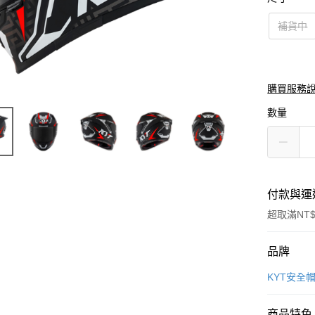
補貨中
購買服務
數量
付款與運
超取滿NT$
付款方式
品牌
信用卡一
KYT安全
信用卡分
商品特色