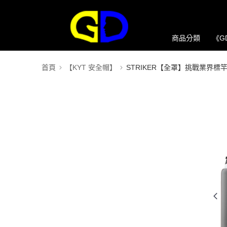
商品分類
《G
首頁
【KYT 安全帽】
STRIKER【全罩】挑戰業界標