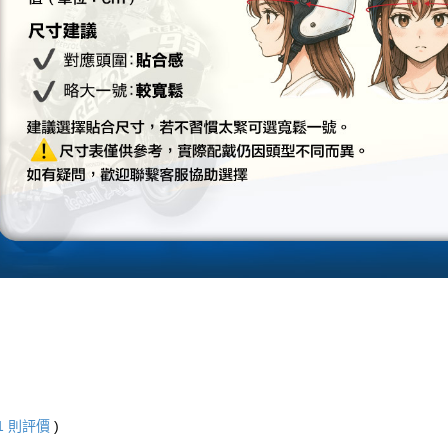
「AFTE
任。
４．使用「
即時審查
結果請求
５．嚴禁
形，恩沛
動。
1
則評價
)