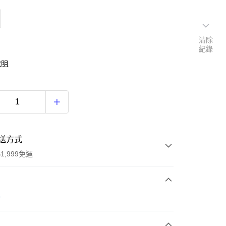
清除
紀錄
說明
送方式
1,999免運
次付款
帽
期付款