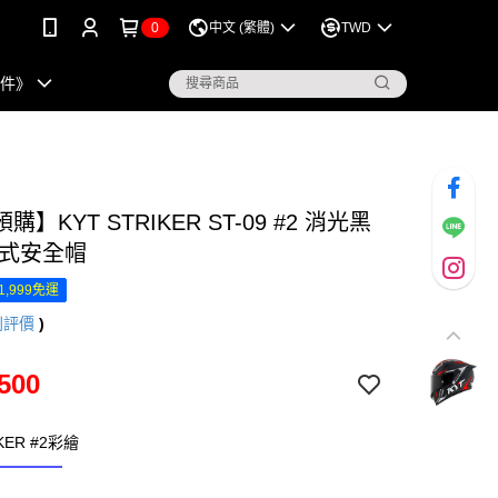
0
中文 (繁體)
TWD
配件》
】KYT STRIKER ST-09 #2 消光黑
罩式安全帽
1,999免運
則評價
)
500
IKER #2彩繪