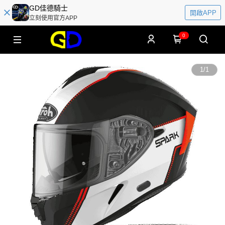
GD佳德騎士
開啟APP
立刻使用官方APP
0
1
/
1