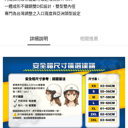
資料（包含姓名、電話或地址）提供予台灣大哥大進項蒐集、處理及利用，
是否繳費成功／繳費後需取消欲退款等相關疑問，請聯繫「AFTEE先享後付
每筆NT$80，滿NT$1,999(含以上)免運費
一體成形不鏽鋼雙D扣設計，雙型雙內徑
由本公司與您本人進行分期帳單所需資料之確認、核對及更正。
客戶支援中心」
https://netprotections.freshdesk.com/support/home
3.完整用戶服務條款，請詳閱以下連結：
https://oppay.tw/userRule
專門為台灣調整之入口寬度與亞洲頭型設定
宅配
【注意事項】
１．透過由恩沛科技股份有限公司提供之「AFTEE先享後付」服務完成之交
每筆NT$80，滿NT$1,999(含以上)免運費
易，需依本服務之必要範圍內提供個人資料，並將交易相關給付款項請求債
權轉讓予恩沛科技股份有限公司。
詳細說明
相關推薦
２．關於個人資料處理事宜，請瀏覽以下網址：
https://aftee.tw/terms/#terms3
３．未成年的使用者請事先徵得法定代理人或監護人之同意方可使用
「AFTEE先享後付」，若未經同意申辦者引起之損失，本公司不負相關責
任。
４．使用「AFTEE先享後付」時，將依據個別帳號之用戶狀況，依本公司即
時審查核予不同之上限額度；若仍有額度不足之情形，本公司將視審查結果
請求用戶進行身份認證。
５．嚴禁一人註冊多個帳號或使用他人資訊註冊。若發現惡意使用之情形，
恩沛科技股份有限公司將有權停止該用戶之使用額度並採取法律行動。