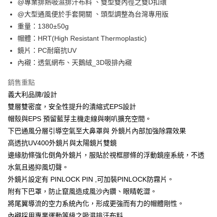
@專業排熱吸濕排汗布料 、雙型雙內徑之雙D扣環
全盈+PAY
@大型通風便於手套開關 、頭型調整為台灣專用版
大哥付你分期
重量：1380±50g
相關說明
帽體：HRT(High Resistant Thermoplastic)
【大哥付你分期使用說明】
鏡片：PC耐磨抗UV
AFTEE先享後付
1.本服務由台灣大哥大提供，台灣大哥大用戶可立即使用無須另外申請。
2.付款方式選擇「大哥付你分期」，訂單成立後會自動跳轉到大哥付的交易
內襯：透氣網布、天鵝絨_3D吸排內襯
相關說明
流程，驗證手機門號後，選擇欲分期的期數、繳款截止日，確認付款後即完
【關於「AFTEE先享後付」】
成交易。
ATM付款
銷售重點
AFTEE先享後付是「在收到商品之後才付款」的支付方式。 讓您購物簡單
3.實際核准額度、可分期數及費用金額請依後續交易確認頁面所載為準。
便利好安心！
義大利品牌/設計
4.訂單成立30分鐘內，如未前往確認交易或遇審核未通過，訂單將自動取
１．簡單：不需註冊會員、不需綁卡、不需儲值。
運送方式
消。如遇「轉專審核」未通過狀況，表示未達大哥付你分期系統評分，恕無
雙層雙密度，安全性提升的潰縮式EPS設計
２．便利：只要手機號碼，簡訊認證，即可結帳。
法說明評估內容。
３．安心：先確認商品／服務後，再付款。
帽殼與EPS 預留藍芽主機走線與喇叭擴充空間。
全家取貨付款
【繳款方式說明】
下巴通風分層引導空氣至大鼻罩與 外鏡片內部加強除霧效果
1.分期款項不併入電信帳單，「大哥付你分期」於每月結算日後寄送繳費提
每筆NT$80，滿NT$1,999(含以上)免運費
【「AFTEE先享後付」結帳流程】
醒簡訊。
高透抗UV400外鏡片與太陽鏡片雙鏡
１．於結帳方式選擇「AFTEE先享後付」後，將跳轉至「AFTEE先享後付」
2.透過簡訊連結打開帳單後，可選擇「超商條碼／台灣大直營門市／銀行轉
付款後全家取貨
結帳頁面，進行簡訊認證並確認金額後，即可完成結帳。
邊緣肋條強化倒角外鏡片，服貼於視框膠條的浮動鏡座系統，不透
帳／街口支付／iPASS MONEY」等通路繳費。
２．訂單成立數日內，您將收到繳費通知簡訊。
每筆NT$80，滿NT$1,999(含以上)免運費
水氣且遏抑風切聲。
３．收到繳費通知簡訊後14天內，點擊此簡訊中的連結，可透過四大超商／
【注意事項】
外鏡片設定有 PINLOCK PIN ,可加裝PINLOCK防霧片。
ATM／網路銀行／等多元方式進行付款，方視為交易完成。
7-11取貨付款
1.本服務係由「台灣大哥大股份有限公司」（以下簡稱本公司）所提供，讓
※ 請注意：結帳手續完成當下不需立刻繳費，但若您需要取消訂單，請聯絡
附有下巴罩，防止竄風造成風沙內鑽、眼睛乾澀。
用戶於交易時，得透過本服務購買商品或服務，並由商店將買賣／分期付款
每筆NT$80，滿NT$1,999(含以上)免運費
購買商品的店家。未經商家同意取消之訂單仍視為有效，需透過AFTEE先享
買賣價金債權讓與本公司後，依約使用本公司帳單繳交帳款。
將尾翼導流的空力系統內化，形成更強而有力的帽體剛性。
後付繳納相關費用。
2.基於同意付款使用「大哥付你分期」之契約關係目的，商店將以您的個人
付款後7-11取貨
※ 交易是否成功請以「AFTEE先享後付 」之結帳頁面顯示為準，若有關於
內襯採用專業運動等級之吸濕排汗布料