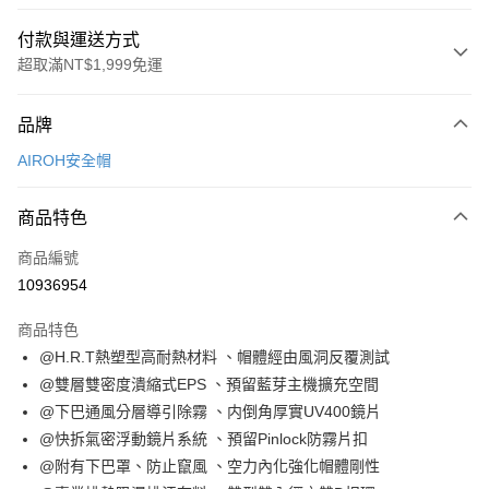
付款與運送方式
超取滿NT$1,999免運
付款方式
品牌
信用卡一次付款
AIROH安全帽
信用卡分期付款
3 期 0 利率 每期
NT$1,600
21家銀行
商品特色
合作金庫商業銀行
第一商業銀行
超商取貨付款
商品編號
華南商業銀行
彰化商業銀行
10936954
LINE Pay
上海商業儲蓄銀行
台北富邦商業銀行
國泰世華商業銀行
兆豐國際商業銀行
商品特色
Apple Pay
臺灣中小企業銀行
台中商業銀行
@H.R.T熱塑型高耐熱材料 、帽體經由風洞反覆測試
匯豐（台灣）商業銀行
華泰商業銀行
街口支付
@雙層雙密度潰縮式EPS 、預留藍芽主機擴充空間
聯邦商業銀行
遠東國際商業銀行
元大商業銀行
永豐商業銀行
@下巴通風分層導引除霧 、内倒角厚實UV400鏡片
悠遊付
玉山商業銀行
星展（台灣）商業銀行
@快拆氣密浮動鏡片系統 、預留Pinlock防霧片扣
台新國際商業銀行
中國信託商業銀行
Google Pay
@附有下巴罩、防止竄風 、空力內化強化帽體剛性
台灣樂天信用卡公司