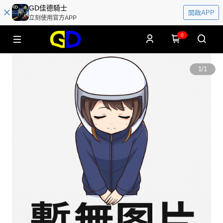
GD佳德騎士
開啟APP
立刻使用官方APP
0
1
/
1