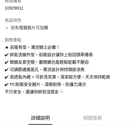
商品編號
信用卡分期付款
10929011
3 期 0 利率 每期
NT$660
21家銀行
商品特色
合作金庫商業銀行
第一商業銀行
超商取貨付款
另有電鍍鏡片可加購
華南商業銀行
彰化商業銀行
LINE Pay
上海商業儲蓄銀行
台北富邦商業銀行
銷售重點
國泰世華商業銀行
兆豐國際商業銀行
Apple Pay
🔥 前衛有型，潮流騎士必備！
臺灣中小企業銀行
台中商業銀行
✔️ 帥氣流線外型，前衛設計讓你上街回頭率爆表
匯豐（台灣）商業銀行
華泰商業銀行
街口支付
聯邦商業銀行
遠東國際商業銀行
✔️ 眼鏡友善空間，戴眼鏡也能輕鬆配戴不壓迫
元大商業銀行
永豐商業銀行
悠遊付
✔️ 可調節通風氣孔，導流設計保持頭部涼爽
玉山商業銀行
星展（台灣）商業銀行
✔️ 高透氣內襯 + 可拆洗耳罩，清潔超方便，天天保持乾爽
台新國際商業銀行
中國信託商業銀行
Google Pay
✔️ PC耐磨安全鏡片，清晰耐用，防護力滿分
台灣樂天信用卡公司
全盈+PAY
不只安全，還讓你帥到沒朋友 ✨
大哥付你分期
相關說明
【大哥付你分期使用說明】
詳細說明
相關推薦
AFTEE先享後付
1.本服務由台灣大哥大提供，台灣大哥大用戶可立即使用無須另外申請。
2.付款方式選擇「大哥付你分期」，訂單成立後會自動跳轉到大哥付的交易
相關說明
流程，驗證手機門號後，選擇欲分期的期數、繳款截止日，確認付款後即完