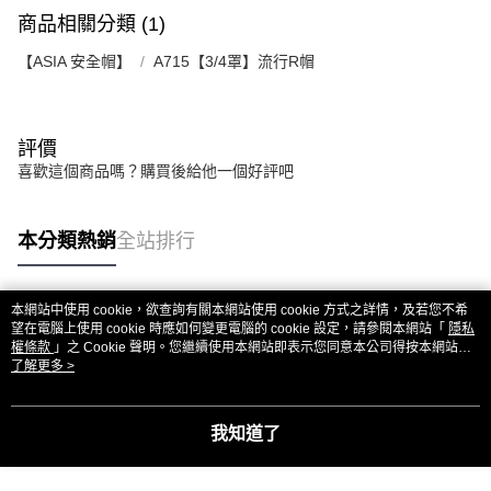
https://aftee.tw/terms/#terms3
商品相關分類 (1)
３．未成年的使用者請事先徵得法定代理人或監護人之同意方可使用
「AFTEE先享後付」，若未經同意申辦者引起之損失，本公司不負相關責
【ASIA 安全帽】
A715【3/4罩】流行R帽
任。
４．使用「AFTEE先享後付」時，將依據個別帳號之用戶狀況，依本公司即
時審查核予不同之上限額度；若仍有額度不足之情形，本公司將視審查結果
請求用戶進行身份認證。
５．嚴禁一人註冊多個帳號或使用他人資訊註冊。若發現惡意使用之情形，
評價
恩沛科技股份有限公司將有權停止該用戶之使用額度並採取法律行動。
喜歡這個商品嗎？購買後給他一個好評吧
本分類熱銷
全站排行
本網站中使用 cookie，欲查詢有關本網站使用 cookie 方式之詳情，及若您不希
熱門標籤
望在電腦上使用 cookie 時應如何變更電腦的 cookie 設定，請參閱本網站「
隱私
權條款
」之 Cookie 聲明。您繼續使用本網站即表示您同意本公司得按本網站使
用條款之 Cookie 聲明使用 cookie。
了解更多 >
我知道了