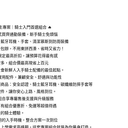
次付款
期付款
0 利率 每期
NT$1,310
21家銀行
學生專案｜騎士入門首選組合 🔥
庫商業銀行
第一商業銀行
一站式買齊通勤裝備，新手騎士免煩惱
付款
業銀行
彰化商業銀行
、藍牙耳機、手套、清潔慕斯到防雨裝備
業儲蓄銀行
台北富邦商業銀行
全包辦，不用東拼西湊、省時又省力！
華商業銀行
兆豐國際商業銀行
學生限定最高折扣，讓預算花得最有感
小企業銀行
台中商業銀行
宜多，組合價最高現省上百元
台灣）商業銀行
華泰商業銀行
業銀行
遠東國際商業銀行
社會新鮮人入手騎士配備的最佳起點。
業銀行
永豐商業銀行
嚴選實用配件，兼顧安全、舒適與功能性
業銀行
星展（台灣）商業銀行
價商品：安全認證、騎士藍牙耳機、碳纖維防摔手套等
際商業銀行
中國信託商業銀行
y
配件，讓你安心上路、風格到位。
天信用卡公司
專案組合享專屬售後支援與升級服務
享有組合優惠折、免運等超值待遇
分期
整的騎士體驗。
最實用的入手時機，整合方案一次到位
你分期使用說明】
享後付
由台灣大哥大提供，台灣大哥大用戶可立即使用無須另外申請。
、上學需求高峰期，這套專案組合就是為你量身打造。