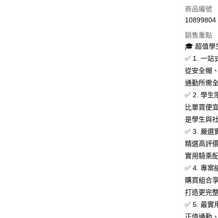
信用卡一
商品編號
10899804
信用卡分
銷售重點
3 期 
🎓 超值
合作金
✅ 1. 
超商取貨
華南商
從安全帽
LINE Pay
上海商
通勤所需
國泰世
✅ 2. 
Apple Pay
臺灣中
比單買便
匯豐（
街口支付
聯邦商
是學生與
元大商
悠遊付
✅ 3. 
玉山商
精選高評
台新國
Google Pa
實用騎乘
台灣樂
全盈+PAY
✅ 4. 
購買組合
大哥付你
打造更完
相關說明
✅ 5. 
【大哥付
AFTEE先
1.本服務
正值通勤