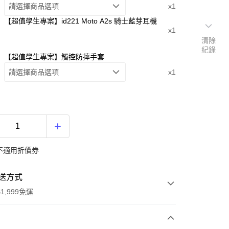
請選擇商品選項
x1
【超值學生專案】id221 Moto A2s 騎士藍芽耳機
x1
清除
紀錄
【超值學生專案】觸控防摔手套
請選擇商品選項
x1
不適用折價券
送方式
1,999免運