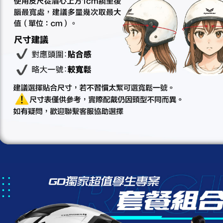
求債權轉
２．關於
https://aft
３．未成
「AFTE
任。
４．使用「
即時審查
結果請求
５．嚴禁
形，恩沛
動。