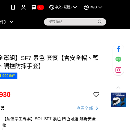
0
中文 (繁體)
TWD
配件》
全罩組】SF7 素色 套餐【含安全帽、藍
、觸控防摔手套】
1,999免運
930
商品
查看全部
【超值學生專案】SOL SF7 素色 四色可選 越野安全
帽