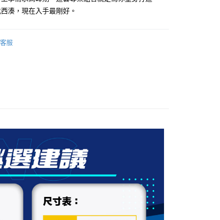
式選擇「大哥付你分期」，訂單成立後會自動跳轉到大哥付的交易
找西湊，現在入手最剛好。
證手機門號後，選擇欲分期的期數、繳款截止日，確認付款後即
FTEE先享後付」】
。
先享後付是「在收到商品之後才付款」的支付方式。 讓您購物簡單
准額度、可分期數及費用金額請依後續交易確認頁面所載為準。
心！
立30分鐘內，如未前往確認交易或遇審核未通過，訂單將自動取
客服
：不需註冊會員、不需綁卡、不需儲值。
「轉專審核」未通過狀況，表示未達大哥付你分期系統評分，恕
：只要手機號碼，簡訊認證，即可結帳。
評估內容。
：先確認商品／服務後，再付款。
式說明】
付款
項不併入電信帳單，「大哥付你分期」於每月結算日後寄送繳費提
EE先享後付」結帳流程】
0，滿NT$1,999(含以上)免運費
方式選擇「AFTEE先享後付」後，將跳轉至「AFTEE先享後
訊連結打開帳單後，可選擇「超商條碼／台灣大直營門市／銀行轉
頁面，進行簡訊認證並確認金額後，即可完成結帳。
付／iPASS MONEY」等通路繳費。
家取貨
成立數日內，您將收到繳費通知簡訊。
費通知簡訊後14天內，點擊此簡訊中的連結，可透過四大超商
0，滿NT$1,999(含以上)免運費
項】
網路銀行／等多元方式進行付款，方視為交易完成。
係由「台灣大哥大股份有限公司」（以下簡稱本公司）所提供，讓
：結帳手續完成當下不需立刻繳費，但若您需要取消訂單，請聯
付款
易時，得透過本服務購買商品或服務，並由商店將買賣／分期付
的店家。未經商家同意取消之訂單仍視為有效，需透過AFTEE
金債權讓與本公司後，依約使用本公司帳單繳交帳款。
繳納相關費用。
0，滿NT$1,999(含以上)免運費
意付款使用「大哥付你分期」之契約關係目的，商店將以您的個人
否成功請以「AFTEE先享後付 」之結帳頁面顯示為準，若有關於
含姓名、電話或地址）提供予台灣大哥大進項蒐集、處理及利
功／繳費後需取消欲退款等相關疑問，請聯繫「AFTEE先享後
1取貨
公司與您本人進行分期帳單所需資料之確認、核對及更正。
援中心」
https://netprotections.freshdesk.com/support/home
0，滿NT$1,999(含以上)免運費
戶服務條款，請詳閱以下連結：
https://oppay.tw/userRule
項】
恩沛科技股份有限公司提供之「AFTEE先享後付」服務完成之
依本服務之必要範圍內提供個人資料，並將交易相關給付款項請
0，滿NT$1,999(含以上)免運費