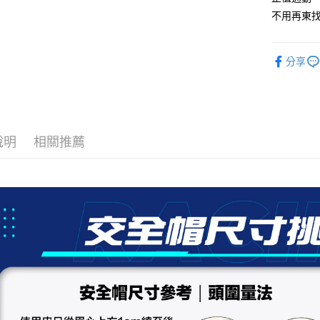
2.付款方
相關說明
不用再東
流程，驗
【關於「A
ATM付款
完成交易
AFTEE
3.實際核
便利好安
4.訂單成
分享
１．簡單
消。如遇
２．便利
運送方式
無法說明
３．安心
【繳款方
全家取貨
1.分期款
【「AFT
醒簡訊。
每筆NT$8
１．於結帳
2.透過簡
說明
相關推薦
付」結帳
帳／街口支
付款後全
２．訂單
３．收到繳
每筆NT$8
【注意事
／ATM／
1.本服務
※ 請注意
7-11取貨
用戶於交
絡購買商品
款買賣價
先享後付
每筆NT$8
2.基於同
※ 交易是
資料（包
是否繳費成
付款後7-1
用，由本
付客戶支
每筆NT$8
3.完整用
【注意事
宅配
１．透過由
交易，需
每筆NT$8