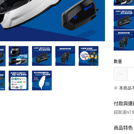
數量
※ 本商品
付款與運
超取滿NT$
付款方式
商品特色