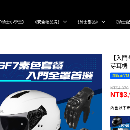
D騎士小學堂》
《安全帽品牌》
《騎士部品》
《騎士
【入門
芽耳機
超取滿NT$
NT$4,370
NT$3,
內含以下