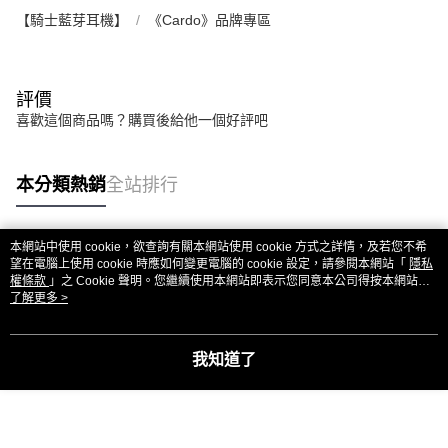
【騎士藍芽耳機】
《Cardo》品牌專區
評價
喜歡這個商品嗎？購買後給他一個好評吧
本分類熱銷
全站排行
本網站中使用 cookie，欲查詢有關本網站使用 cookie 方式之詳情，及若您不希
熱門標籤
望在電腦上使用 cookie 時應如何變更電腦的 cookie 設定，請參閱本網站「
隱私
權條款
」之 Cookie 聲明。您繼續使用本網站即表示您同意本公司得按本網站使
用條款之 Cookie 聲明使用 cookie。
了解更多 >
我知道了