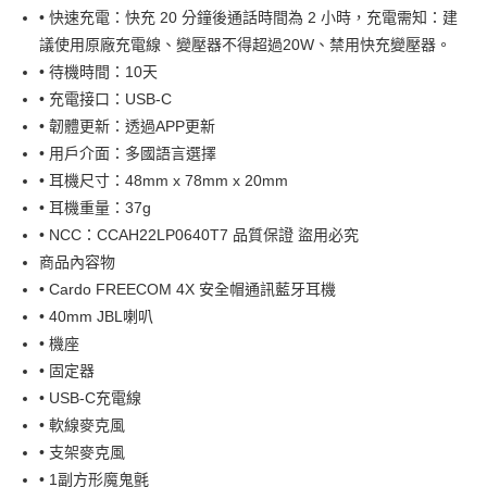
【大哥付你分期使用說明】
• 快速充電：快充 20 分鐘後通話時間為 2 小時，充電需知：建
AFTEE先享後付
1.本服務由台灣大哥大提供，台灣大哥大用戶可立即使用無須另外申請。
2.付款方式選擇「大哥付你分期」，訂單成立後會自動跳轉到大哥付的交易
議使用原廠充電線、變壓器不得超過20W、禁用快充變壓器。
相關說明
流程，驗證手機門號後，選擇欲分期的期數、繳款截止日，確認付款後即完
【關於「AFTEE先享後付」】
• 待機時間：10天
成交易。
ATM付款
AFTEE先享後付是「在收到商品之後才付款」的支付方式。 讓您購物簡單
• 充電接口：USB-C
3.實際核准額度、可分期數及費用金額請依後續交易確認頁面所載為準。
便利好安心！
4.訂單成立30分鐘內，如未前往確認交易或遇審核未通過，訂單將自動取
• 韌體更新：透過APP更新
１．簡單：不需註冊會員、不需綁卡、不需儲值。
運送方式
消。如遇「轉專審核」未通過狀況，表示未達大哥付你分期系統評分，恕無
２．便利：只要手機號碼，簡訊認證，即可結帳。
• 用戶介面：多國語言選擇
法說明評估內容。
３．安心：先確認商品／服務後，再付款。
全家取貨付款
【繳款方式說明】
• 耳機尺寸：48mm x 78mm x 20mm
1.分期款項不併入電信帳單，「大哥付你分期」於每月結算日後寄送繳費提
每筆NT$80，滿NT$1,999(含以上)免運費
• 耳機重量：37g
【「AFTEE先享後付」結帳流程】
醒簡訊。
１．於結帳方式選擇「AFTEE先享後付」後，將跳轉至「AFTEE先享後付」
• NCC：CCAH22LP0640T7 品質保證 盜用必究
2.透過簡訊連結打開帳單後，可選擇「超商條碼／台灣大直營門市／銀行轉
付款後全家取貨
結帳頁面，進行簡訊認證並確認金額後，即可完成結帳。
帳／街口支付／iPASS MONEY」等通路繳費。
商品內容物
２．訂單成立數日內，您將收到繳費通知簡訊。
每筆NT$80，滿NT$1,999(含以上)免運費
３．收到繳費通知簡訊後14天內，點擊此簡訊中的連結，可透過四大超商／
• Cardo FREECOM 4X 安全帽通訊藍牙耳機
【注意事項】
ATM／網路銀行／等多元方式進行付款，方視為交易完成。
7-11取貨付款
• 40mm JBL喇叭
1.本服務係由「台灣大哥大股份有限公司」（以下簡稱本公司）所提供，讓
※ 請注意：結帳手續完成當下不需立刻繳費，但若您需要取消訂單，請聯絡
用戶於交易時，得透過本服務購買商品或服務，並由商店將買賣／分期付款
• 機座
每筆NT$80，滿NT$1,999(含以上)免運費
購買商品的店家。未經商家同意取消之訂單仍視為有效，需透過AFTEE先享
買賣價金債權讓與本公司後，依約使用本公司帳單繳交帳款。
後付繳納相關費用。
• 固定器
2.基於同意付款使用「大哥付你分期」之契約關係目的，商店將以您的個人
付款後7-11取貨
※ 交易是否成功請以「AFTEE先享後付 」之結帳頁面顯示為準，若有關於
資料（包含姓名、電話或地址）提供予台灣大哥大進項蒐集、處理及利用，
• USB-C充電線
是否繳費成功／繳費後需取消欲退款等相關疑問，請聯繫「AFTEE先享後付
每筆NT$80，滿NT$1,999(含以上)免運費
由本公司與您本人進行分期帳單所需資料之確認、核對及更正。
客戶支援中心」
https://netprotections.freshdesk.com/support/home
• 軟線麥克風
3.完整用戶服務條款，請詳閱以下連結：
https://oppay.tw/userRule
• 支架麥克風
宅配
【注意事項】
• 1副方形魔鬼氈
１．透過由恩沛科技股份有限公司提供之「AFTEE先享後付」服務完成之交
每筆NT$80，滿NT$1,999(含以上)免運費