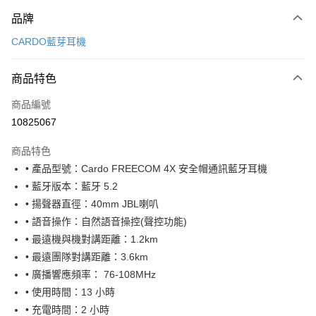
付款方式
品牌
信用卡一次付款
CARDO藍芽耳機
信用卡分期付款
3 期 0 利率 每期
NT$2,660
21家銀行
商品特色
合作金庫商業銀行
第一商業銀行
超商取貨付款
商品編號
華南商業銀行
彰化商業銀行
10825067
LINE Pay
上海商業儲蓄銀行
台北富邦商業銀行
國泰世華商業銀行
兆豐國際商業銀行
商品特色
Apple Pay
臺灣中小企業銀行
台中商業銀行
• 產品型號：Cardo FREECOM 4X 安全帽通訊藍牙耳機
匯豐（台灣）商業銀行
華泰商業銀行
街口支付
• 藍牙版本：藍牙 5.2
聯邦商業銀行
遠東國際商業銀行
元大商業銀行
永豐商業銀行
• 揚聲器直徑：40mm JBL喇叭
悠遊付
玉山商業銀行
星展（台灣）商業銀行
• 語音操作：自然語音操控(聲控功能)
台新國際商業銀行
中國信託商業銀行
Google Pay
• 最遠機與機對講距離：1.2km
台灣樂天信用卡公司
• 最遠團隊對講距離：3.6km
全盈+PAY
• 廣播響應頻率： 76-108MHz
大哥付你分期
• 使用時間：13 小時
相關說明
• 充電時間：2 小時