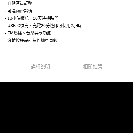
- 自動音量調整
- 可連兩台設備
- 13小時續航，10天待機時間
- USB-C快充，充電20分鐘即可使用2小時
- FM廣播、音樂共享功能
- 滾輪按鈕設計操作簡單直觀
詳細說明
相關推薦