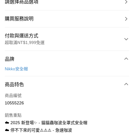
請選擇商品選項
購買服務說明
付款與運送方式
超取滿NT$1,999免運
付款方式
品牌
信用卡一次付款
Nikko安全帽
信用卡分期付款
3 期 0 利率 每期
NT$1,516
21家銀行
商品特色
合作金庫商業銀行
第一商業銀行
超商取貨付款
商品編號
華南商業銀行
彰化商業銀行
10555226
LINE Pay
上海商業儲蓄銀行
台北富邦商業銀行
國泰世華商業銀行
兆豐國際商業銀行
銷售重點
Apple Pay
臺灣中小企業銀行
台中商業銀行
☁️ 2025 新登場✨ - 貓貓蟲咖波全罩式安全帽
匯豐（台灣）商業銀行
華泰商業銀行
街口支付
☁️ 停不下來的可愛⚠️⚠️⚠️ - 急速咖波
聯邦商業銀行
遠東國際商業銀行