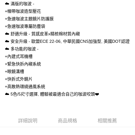
元大商業銀行
永豐商業銀行
☁️ 滿版的咖波 -
悠遊付
玉山商業銀行
星展（台灣）商業銀行
+帽帶咖波造型壓花
台新國際商業銀行
中國信託商業銀行
Google Pay
+急速咖波主題鏡片防護膜
台灣樂天信用卡公司
+急速咖波專屬防塵袋
全盈+PAY
☁️ 舒適升級 - 質感皮革x精梳棉材質內襯
大哥付你分期
☁️ 安全升級 - 歐盟ECE 22-06, 中華民國CNS加強型, 美國DOT認證
相關說明
☁️ 多功能的咖波 -
【大哥付你分期使用說明】
+內建式耳機槽
AFTEE先享後付
1.本服務由台灣大哥大提供，台灣大哥大用戶可立即使用無須另外申請。
2.付款方式選擇「大哥付你分期」，訂單成立後會自動跳轉到大哥付的交易
+緊急快拆內襯系統
相關說明
流程，驗證手機門號後，選擇欲分期的期數、繳款截止日，確認付款後即完
+眼鏡溝槽
【關於「AFTEE先享後付」】
成交易。
ATM付款
AFTEE先享後付是「在收到商品之後才付款」的支付方式。 讓您購物簡單
+快拆式外鏡片
3.實際核准額度、可分期數及費用金額請依後續交易確認頁面所載為準。
便利好安心！
4.訂單成立30分鐘內，如未前往確認交易或遇審核未通過，訂單將自動取
+高散熱環繞通風系統
１．簡單：不需註冊會員、不需綁卡、不需儲值。
運送方式
消。如遇「轉專審核」未通過狀況，表示未達大哥付你分期系統評分，恕無
２．便利：只要手機號碼，簡訊認證，即可結帳。
☁️ 5色/5尺寸選擇, 體驗被最適合自己的咖波咬頭❤️
法說明評估內容。
３．安心：先確認商品／服務後，再付款。
全家取貨付款
【繳款方式說明】
1.分期款項不併入電信帳單，「大哥付你分期」於每月結算日後寄送繳費提
每筆NT$80，滿NT$1,999(含以上)免運費
【「AFTEE先享後付」結帳流程】
醒簡訊。
１．於結帳方式選擇「AFTEE先享後付」後，將跳轉至「AFTEE先享後付」
2.透過簡訊連結打開帳單後，可選擇「超商條碼／台灣大直營門市／銀行轉
付款後全家取貨
結帳頁面，進行簡訊認證並確認金額後，即可完成結帳。
詳細說明
商品規格
相關推薦
帳／街口支付／iPASS MONEY」等通路繳費。
２．訂單成立數日內，您將收到繳費通知簡訊。
每筆NT$80，滿NT$1,999(含以上)免運費
３．收到繳費通知簡訊後14天內，點擊此簡訊中的連結，可透過四大超商／
【注意事項】