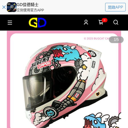
GD佳德騎士
開啟APP
立刻使用官方APP
0
1
/
5