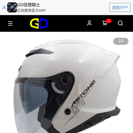
GD佳德騎士
開啟APP
立刻使用官方APP
0
1
/
6