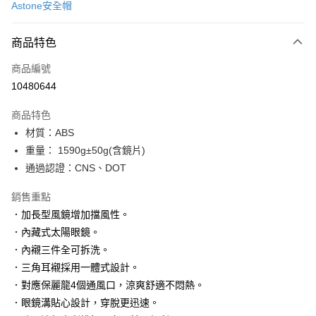
Astone安全帽
信用卡分期付款
3 期 0 利率 每期
NT$733
21家銀行
商品特色
合作金庫商業銀行
第一商業銀行
超商取貨付款
商品編號
華南商業銀行
彰化商業銀行
10480644
LINE Pay
上海商業儲蓄銀行
台北富邦商業銀行
國泰世華商業銀行
兆豐國際商業銀行
商品特色
Apple Pay
臺灣中小企業銀行
台中商業銀行
材質：ABS
匯豐（台灣）商業銀行
華泰商業銀行
街口支付
重量： 1590g±50g(含鏡片)
聯邦商業銀行
遠東國際商業銀行
元大商業銀行
永豐商業銀行
通過認證：CNS、DOT
悠遊付
玉山商業銀行
星展（台灣）商業銀行
台新國際商業銀行
中國信託商業銀行
Google Pay
銷售重點
台灣樂天信用卡公司
．加長型風鏡增加擋風性。
全盈+PAY
．內藏式太陽眼鏡。
大哥付你分期
．內襯三件全可拆洗。
相關說明
．三角耳襯採用一體式設計。
【大哥付你分期使用說明】
．對應保麗龍4個通風口，涼爽舒適不悶熱。
AFTEE先享後付
1.本服務由台灣大哥大提供，台灣大哥大用戶可立即使用無須另外申請。
．眼鏡溝貼心設計，穿脫更迅速。
2.付款方式選擇「大哥付你分期」，訂單成立後會自動跳轉到大哥付的交易
相關說明