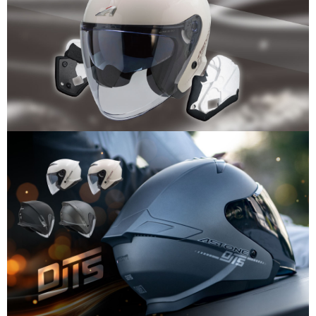
https://aftee.tw/terms/#terms3
３．未成年的使用者請事先徵得法定代理人或監護人之同意方可使用
「AFTEE先享後付」，若未經同意申辦者引起之損失，本公司不負相關責
任。
４．使用「AFTEE先享後付」時，將依據個別帳號之用戶狀況，依本公司即
時審查核予不同之上限額度；若仍有額度不足之情形，本公司將視審查結果
請求用戶進行身份認證。
５．嚴禁一人註冊多個帳號或使用他人資訊註冊。若發現惡意使用之情形，
恩沛科技股份有限公司將有權停止該用戶之使用額度並採取法律行動。