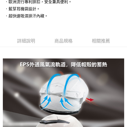
．歐洲流行專利排扣，安全兼具便利。
流程，驗證手機門號後，選擇欲分期的期數、繳款截止日，確認付款後即完
【關於「AFTEE先享後付」】
成交易。
ATM付款
．藍芽耳機袋設計。
AFTEE先享後付是「在收到商品之後才付款」的支付方式。 讓您購物簡單
3.實際核准額度、可分期數及費用金額請依後續交易確認頁面所載為準。
便利好安心！
．超快速吸濕排汗內襯。
4.訂單成立30分鐘內，如未前往確認交易或遇審核未通過，訂單將自動取
１．簡單：不需註冊會員、不需綁卡、不需儲值。
運送方式
消。如遇「轉專審核」未通過狀況，表示未達大哥付你分期系統評分，恕無
２．便利：只要手機號碼，簡訊認證，即可結帳。
法說明評估內容。
３．安心：先確認商品／服務後，再付款。
全家取貨付款
【繳款方式說明】
1.分期款項不併入電信帳單，「大哥付你分期」於每月結算日後寄送繳費提
每筆NT$80，滿NT$1,999(含以上)免運費
【「AFTEE先享後付」結帳流程】
詳細說明
商品規格
相關推薦
醒簡訊。
１．於結帳方式選擇「AFTEE先享後付」後，將跳轉至「AFTEE先享後付」
2.透過簡訊連結打開帳單後，可選擇「超商條碼／台灣大直營門市／銀行轉
付款後全家取貨
結帳頁面，進行簡訊認證並確認金額後，即可完成結帳。
帳／街口支付／iPASS MONEY」等通路繳費。
２．訂單成立數日內，您將收到繳費通知簡訊。
每筆NT$80，滿NT$1,999(含以上)免運費
３．收到繳費通知簡訊後14天內，點擊此簡訊中的連結，可透過四大超商／
【注意事項】
ATM／網路銀行／等多元方式進行付款，方視為交易完成。
7-11取貨付款
1.本服務係由「台灣大哥大股份有限公司」（以下簡稱本公司）所提供，讓
※ 請注意：結帳手續完成當下不需立刻繳費，但若您需要取消訂單，請聯絡
用戶於交易時，得透過本服務購買商品或服務，並由商店將買賣／分期付款
每筆NT$80，滿NT$1,999(含以上)免運費
購買商品的店家。未經商家同意取消之訂單仍視為有效，需透過AFTEE先享
買賣價金債權讓與本公司後，依約使用本公司帳單繳交帳款。
後付繳納相關費用。
2.基於同意付款使用「大哥付你分期」之契約關係目的，商店將以您的個人
付款後7-11取貨
※ 交易是否成功請以「AFTEE先享後付 」之結帳頁面顯示為準，若有關於
資料（包含姓名、電話或地址）提供予台灣大哥大進項蒐集、處理及利用，
是否繳費成功／繳費後需取消欲退款等相關疑問，請聯繫「AFTEE先享後付
每筆NT$80，滿NT$1,999(含以上)免運費
由本公司與您本人進行分期帳單所需資料之確認、核對及更正。
客戶支援中心」
https://netprotections.freshdesk.com/support/home
3.完整用戶服務條款，請詳閱以下連結：
https://oppay.tw/userRule
宅配
【注意事項】
１．透過由恩沛科技股份有限公司提供之「AFTEE先享後付」服務完成之交
每筆NT$80，滿NT$1,999(含以上)免運費
易，需依本服務之必要範圍內提供個人資料，並將交易相關給付款項請求債
權轉讓予恩沛科技股份有限公司。
２．關於個人資料處理事宜，請瀏覽以下網址：