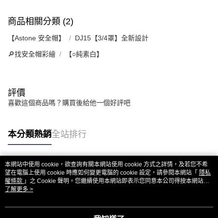
商品相關分類 (2)
【Astone 安全帽】
DJ15【3/4罩】全新設計
🔎找安全帽彩繪
【○純素白】
評價
喜歡這個商品嗎？購買後給他一個好評吧
本分類熱銷
全站排行
本網站中使用 cookie，欲查詢有關本網站使用 cookie 方式之詳情，及若您不希
熱門標籤
望在電腦上使用 cookie 時應如何變更電腦的 cookie 設定，請參閱本網站「
隱私
權條款
」之 Cookie 聲明。您繼續使用本網站即表示您同意本公司得按本網站使
用條款之 Cookie 聲明使用 cookie。
了解更多 >