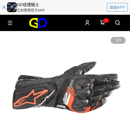
GD佳德騎士
開啟APP
立刻使用官方APP
0
1
/
3