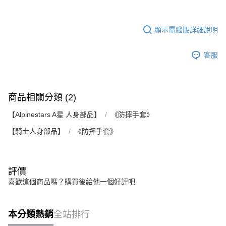
權轉讓予恩沛科技股份有限公司。
２．關於個人資料處理事宜，請瀏覽以下網址：
https://aftee.tw/terms/#terms3
３．未成年的使用者請事先徵得法定代理人或監護人之同意方可使用
顯示電腦版詳細說明
「AFTEE先享後付」，若未經同意申辦者引起之損失，本公司不負相關責
任。
客服
４．使用「AFTEE先享後付」時，將依據個別帳號之用戶狀況，依本公司即
時審查核予不同之上限額度；若仍有額度不足之情形，本公司將視審查結果
請求用戶進行身份認證。
５．嚴禁一人註冊多個帳號或使用他人資訊註冊。若發現惡意使用之情形，
恩沛科技股份有限公司將有權停止該用戶之使用額度並採取法律行動。
商品相關分類 (2)
【Alpinestars A星 人身部品】
《防摔手套》
【騎士人身部品】
《防摔手套》
評價
喜歡這個商品嗎？購買後給他一個好評吧
本分類熱銷
全站排行