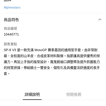
信用卡一次付款
Alpinestars
信用卡分期付款
3 期 0 利率 每期
NT$1,300
21家銀行
商品特色
合作金庫商業銀行
第一商業銀行
超商取貨付款
商品編號
華南商業銀行
彰化商業銀行
10440771
LINE Pay
上海商業儲蓄銀行
台北富邦商業銀行
國泰世華商業銀行
兆豐國際商業銀行
銷售重點
Apple Pay
臺灣中小企業銀行
台中商業銀行
SP-8 V3 是一款充滿 MotoGP 賽車基因的通用型手套。由非常耐
匯豐（台灣）商業銀行
華泰商業銀行
街口支付
磨、全粒面的山羊皮、合成皮革材料製做。指節護具提供優秀的保
聯邦商業銀行
遠東國際商業銀行
元大商業銀行
永豐商業銀行
護力。再加上手指的版型設計、魔鬼氈袖口調整帶及提升抓握能力
悠遊付
玉山商業銀行
星展（台灣）商業銀行
的材質拼接，帶給騎士一雙安全、個性化及具備靈活舒適度的長手
台新國際商業銀行
中國信託商業銀行
Google Pay
套。
台灣樂天信用卡公司
全盈+PAY
大哥付你分期
詳細說明
相關推薦
相關說明
【大哥付你分期使用說明】
AFTEE先享後付
1.本服務由台灣大哥大提供，台灣大哥大用戶可立即使用無須另外申請。