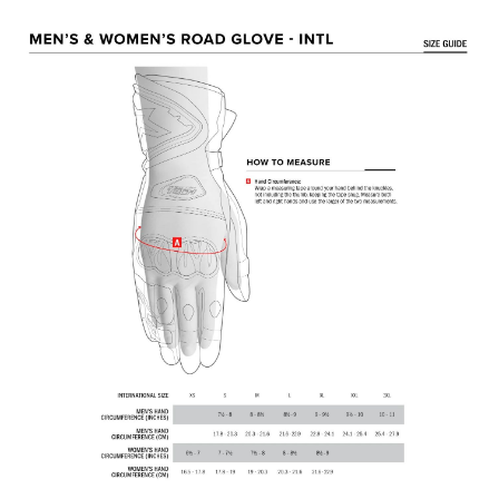
2.付款方式選擇「大哥付你分期」，訂單成立後會自動跳轉到大哥付的交易
相關說明
流程，驗證手機門號後，選擇欲分期的期數、繳款截止日，確認付款後即完
【關於「AFTEE先享後付」】
成交易。
ATM付款
AFTEE先享後付是「在收到商品之後才付款」的支付方式。 讓您購物簡單
3.實際核准額度、可分期數及費用金額請依後續交易確認頁面所載為準。
便利好安心！
4.訂單成立30分鐘內，如未前往確認交易或遇審核未通過，訂單將自動取
１．簡單：不需註冊會員、不需綁卡、不需儲值。
運送方式
消。如遇「轉專審核」未通過狀況，表示未達大哥付你分期系統評分，恕無
２．便利：只要手機號碼，簡訊認證，即可結帳。
法說明評估內容。
３．安心：先確認商品／服務後，再付款。
全家取貨付款
【繳款方式說明】
1.分期款項不併入電信帳單，「大哥付你分期」於每月結算日後寄送繳費提
每筆NT$80，滿NT$1,999(含以上)免運費
【「AFTEE先享後付」結帳流程】
醒簡訊。
１．於結帳方式選擇「AFTEE先享後付」後，將跳轉至「AFTEE先享後付」
2.透過簡訊連結打開帳單後，可選擇「超商條碼／台灣大直營門市／銀行轉
付款後全家取貨
結帳頁面，進行簡訊認證並確認金額後，即可完成結帳。
帳／街口支付／iPASS MONEY」等通路繳費。
２．訂單成立數日內，您將收到繳費通知簡訊。
每筆NT$80，滿NT$1,999(含以上)免運費
３．收到繳費通知簡訊後14天內，點擊此簡訊中的連結，可透過四大超商／
【注意事項】
ATM／網路銀行／等多元方式進行付款，方視為交易完成。
7-11取貨付款
1.本服務係由「台灣大哥大股份有限公司」（以下簡稱本公司）所提供，讓
※ 請注意：結帳手續完成當下不需立刻繳費，但若您需要取消訂單，請聯絡
用戶於交易時，得透過本服務購買商品或服務，並由商店將買賣／分期付款
每筆NT$80，滿NT$1,999(含以上)免運費
購買商品的店家。未經商家同意取消之訂單仍視為有效，需透過AFTEE先享
買賣價金債權讓與本公司後，依約使用本公司帳單繳交帳款。
後付繳納相關費用。
2.基於同意付款使用「大哥付你分期」之契約關係目的，商店將以您的個人
付款後7-11取貨
※ 交易是否成功請以「AFTEE先享後付 」之結帳頁面顯示為準，若有關於
資料（包含姓名、電話或地址）提供予台灣大哥大進項蒐集、處理及利用，
是否繳費成功／繳費後需取消欲退款等相關疑問，請聯繫「AFTEE先享後付
每筆NT$80，滿NT$1,999(含以上)免運費
由本公司與您本人進行分期帳單所需資料之確認、核對及更正。
客戶支援中心」
https://netprotections.freshdesk.com/support/home
3.完整用戶服務條款，請詳閱以下連結：
https://oppay.tw/userRule
宅配
【注意事項】
１．透過由恩沛科技股份有限公司提供之「AFTEE先享後付」服務完成之交
每筆NT$80，滿NT$1,999(含以上)免運費
易，需依本服務之必要範圍內提供個人資料，並將交易相關給付款項請求債