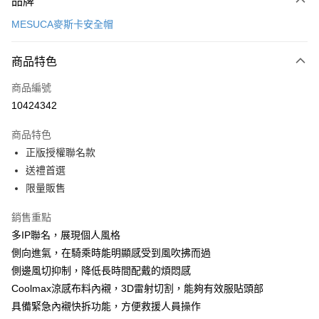
品牌
信用卡一次付款
MESUCA麥斯卡安全帽
信用卡分期付款
3 期 0 利率 每期
NT$1,663
21家銀行
商品特色
合作金庫商業銀行
第一商業銀行
超商取貨付款
商品編號
華南商業銀行
彰化商業銀行
10424342
LINE Pay
上海商業儲蓄銀行
台北富邦商業銀行
國泰世華商業銀行
兆豐國際商業銀行
商品特色
Apple Pay
臺灣中小企業銀行
台中商業銀行
正版授權聯名款
匯豐（台灣）商業銀行
華泰商業銀行
街口支付
送禮首選
聯邦商業銀行
遠東國際商業銀行
元大商業銀行
永豐商業銀行
限量販售
悠遊付
玉山商業銀行
星展（台灣）商業銀行
台新國際商業銀行
中國信託商業銀行
Google Pay
銷售重點
台灣樂天信用卡公司
多IP聯名，展現個人風格
全盈+PAY
側向進氣，在騎乘時能明顯感受到風吹拂而過
大哥付你分期
側邊風切抑制，降低長時間配戴的煩悶感
相關說明
Coolmax涼感布料內襯，3D雷射切割，能夠有效服貼頭部
【大哥付你分期使用說明】
具備緊急內襯快拆功能，方便救援人員操作
AFTEE先享後付
1.本服務由台灣大哥大提供，台灣大哥大用戶可立即使用無須另外申請。