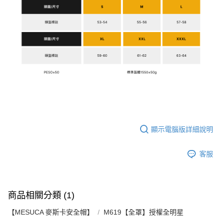
權轉讓予恩沛科技股份有限公司。
２．關於個人資料處理事宜，請瀏覽以下網址：
https://aftee.tw/terms/#terms3
３．未成年的使用者請事先徵得法定代理人或監護人之同意方可使用
「AFTEE先享後付」，若未經同意申辦者引起之損失，本公司不負相關責
任。
４．使用「AFTEE先享後付」時，將依據個別帳號之用戶狀況，依本公司即
時審查核予不同之上限額度；若仍有額度不足之情形，本公司將視審查結果
請求用戶進行身份認證。
５．嚴禁一人註冊多個帳號或使用他人資訊註冊。若發現惡意使用之情形，
恩沛科技股份有限公司將有權停止該用戶之使用額度並採取法律行動。
顯示電腦版詳細說明
客服
商品相關分類 (1)
【MESUCA 麥斯卡安全帽】
M619【全罩】授權全明星