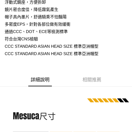
浮動式鏡座，方便拆卸
2.付款方式選擇「大哥付你分期」，訂單成立後會自動跳轉到大哥付的交易
相關說明
鏡片密合度佳，降低霧氣產生
流程，驗證手機門號後，選擇欲分期的期數、繳款截止日，確認付款後即完
【關於「AFTEE先享後付」】
成交易。
ATM付款
帽子具內墨片，舒適騎乘不怕豔陽
AFTEE先享後付是「在收到商品之後才付款」的支付方式。 讓您購物簡單
3.實際核准額度、可分期數及費用金額請依後續交易確認頁面所載為準。
便利好安心！
多密度EPS，針對各部位做有效緩衝
4.訂單成立30分鐘內，如未前往確認交易或遇審核未通過，訂單將自動取
１．簡單：不需註冊會員、不需綁卡、不需儲值。
運送方式
消。如遇「轉專審核」未通過狀況，表示未達大哥付你分期系統評分，恕無
通過CCC、DOT、ECE等檢測標準
２．便利：只要手機號碼，簡訊認證，即可結帳。
法說明評估內容。
３．安心：先確認商品／服務後，再付款。
符合台灣CNS檢驗
全家取貨付款
【繳款方式說明】
CCC STANDARD ASIAN HEAD SIZE 標準亞洲帽型
1.分期款項不併入電信帳單，「大哥付你分期」於每月結算日後寄送繳費提
每筆NT$80，滿NT$1,999(含以上)免運費
【「AFTEE先享後付」結帳流程】
醒簡訊。
CCC STANDARD ASIAN HEAD SIZE 標準亞洲帽型
１．於結帳方式選擇「AFTEE先享後付」後，將跳轉至「AFTEE先享後付」
2.透過簡訊連結打開帳單後，可選擇「超商條碼／台灣大直營門市／銀行轉
付款後全家取貨
結帳頁面，進行簡訊認證並確認金額後，即可完成結帳。
帳／街口支付／iPASS MONEY」等通路繳費。
２．訂單成立數日內，您將收到繳費通知簡訊。
每筆NT$80，滿NT$1,999(含以上)免運費
３．收到繳費通知簡訊後14天內，點擊此簡訊中的連結，可透過四大超商／
【注意事項】
ATM／網路銀行／等多元方式進行付款，方視為交易完成。
7-11取貨付款
1.本服務係由「台灣大哥大股份有限公司」（以下簡稱本公司）所提供，讓
詳細說明
相關推薦
※ 請注意：結帳手續完成當下不需立刻繳費，但若您需要取消訂單，請聯絡
用戶於交易時，得透過本服務購買商品或服務，並由商店將買賣／分期付款
每筆NT$80，滿NT$1,999(含以上)免運費
購買商品的店家。未經商家同意取消之訂單仍視為有效，需透過AFTEE先享
買賣價金債權讓與本公司後，依約使用本公司帳單繳交帳款。
後付繳納相關費用。
2.基於同意付款使用「大哥付你分期」之契約關係目的，商店將以您的個人
付款後7-11取貨
※ 交易是否成功請以「AFTEE先享後付 」之結帳頁面顯示為準，若有關於
資料（包含姓名、電話或地址）提供予台灣大哥大進項蒐集、處理及利用，
是否繳費成功／繳費後需取消欲退款等相關疑問，請聯繫「AFTEE先享後付
每筆NT$80，滿NT$1,999(含以上)免運費
由本公司與您本人進行分期帳單所需資料之確認、核對及更正。
客戶支援中心」
https://netprotections.freshdesk.com/support/home
3.完整用戶服務條款，請詳閱以下連結：
https://oppay.tw/userRule
宅配
【注意事項】
１．透過由恩沛科技股份有限公司提供之「AFTEE先享後付」服務完成之交
每筆NT$80，滿NT$1,999(含以上)免運費
易，需依本服務之必要範圍內提供個人資料，並將交易相關給付款項請求債