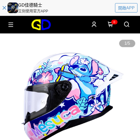
GD佳德騎士
開啟APP
立刻使用官方APP
0
1
/
5