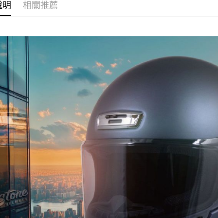
付款後全
２．訂單
說明
相關推薦
３．收到繳
每筆NT$8
【注意事
／ATM／
1.本服務
※ 請注意
7-11取貨
用戶於交
絡購買商品
款買賣價
先享後付
每筆NT$8
2.基於同
※ 交易是
資料（包
是否繳費成
付款後7-1
用，由本
付客戶支
每筆NT$8
3.完整用
【注意事
宅配
１．透過由
交易，需
每筆NT$8
求債權轉
２．關於
https://aft
３．未成
「AFTE
任。
４．使用「
即時審查
結果請求
５．嚴禁
形，恩沛
動。