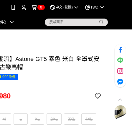
0
中文 (繁體)
TWD
配件》
流】Astone GT5 素色 米白 全罩式安
復古樂高帽
1,999免運
980
M
L
XL
2XL
3XL
4XL