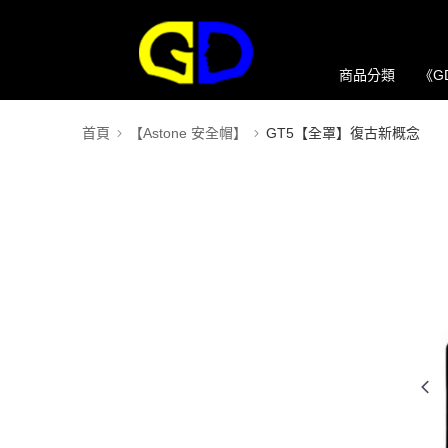
商品分類
《G
首頁
【Astone 安全帽】
GT5【全罩】復古新概念