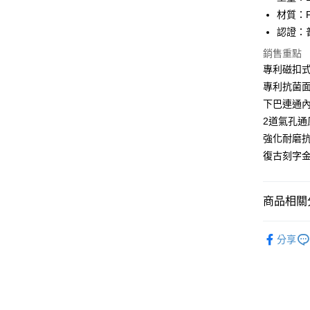
匯豐（
街口支付
材質：F
聯邦商
認證：
元大商
悠遊付
玉山商
銷售重點
台新國
Google Pa
專利磁扣
台灣樂
專利抗菌
全盈+PAY
下巴連通內
大哥付你
2道氣孔通
相關說明
強化耐磨
【大哥付
復古刻字
AFTEE先
1.本服務
2.付款方
相關說明
流程，驗
【關於「A
ATM付款
完成交易
AFTEE
商品相關分
3.實際核
便利好安
4.訂單成
１．簡單
【Aston
消。如遇
２．便利
分享
運送方式
無法說明
３．安心
【繳款方
全家取貨
1.分期款
【「AFT
醒簡訊。
每筆NT$8
１．於結帳
2.透過簡
付」結帳
帳／街口支