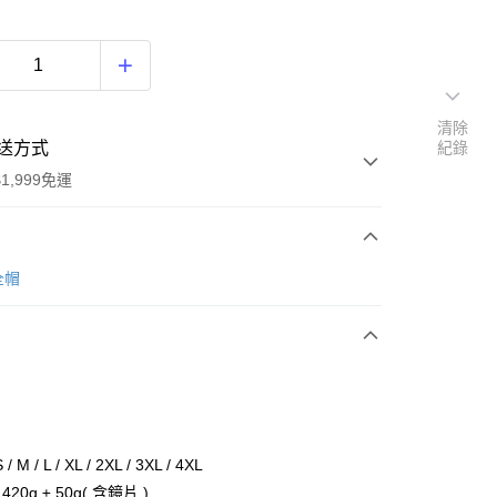
清除
送方式
紀錄
1,999免運
次付款
全帽
期付款
0 利率 每期
NT$1,660
21家銀行
庫商業銀行
第一商業銀行
付款
業銀行
彰化商業銀行
業儲蓄銀行
台北富邦商業銀行
華商業銀行
兆豐國際商業銀行
M / L / XL / 2XL / 3XL / 4XL
小企業銀行
台中商業銀行
20g ± 50g( 含鏡片 )