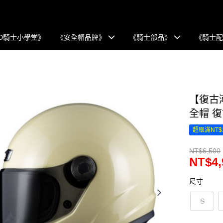
D騎士小學堂》
《安全帽品牌》
《騎士部品》
《騎士
【復古潮
全帽 
超取滿NT$
NT$6,500
NT$4,
尺寸
S