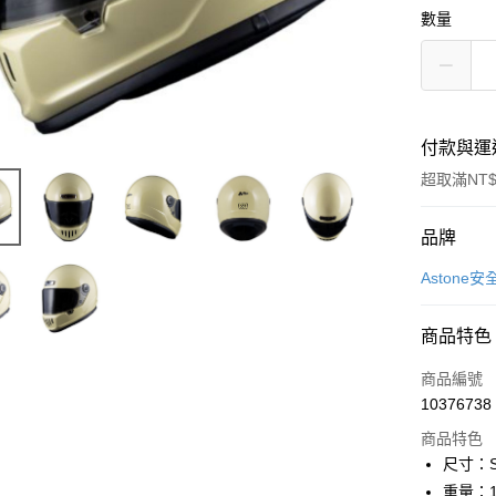
數量
付款與運
超取滿NT$
付款方式
品牌
信用卡一
Astone安
信用卡分
商品特色
3 期 
商品編號
合作金
超商取貨
10376738
華南商
LINE Pay
上海商
商品特色
國泰世
尺寸：S / 
Apple Pay
臺灣中
重量：14