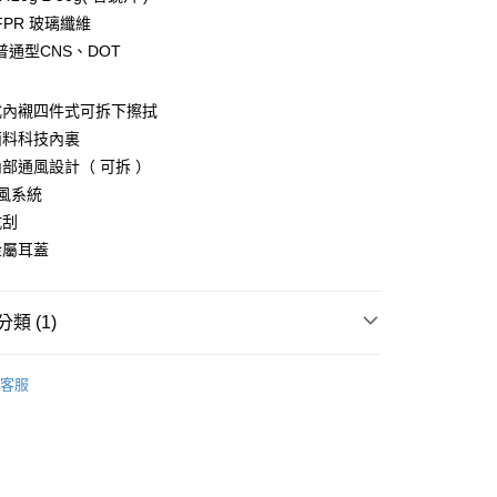
台灣）商業銀行
華泰商業銀行
PR 玻璃纖維
業銀行
遠東國際商業銀行
普通型CNS、DOT
業銀行
永豐商業銀行
業銀行
星展（台灣）商業銀行
際商業銀行
中國信託商業銀行
y
式內襯四件式可拆下擦拭
天信用卡公司
面料科技內裏
部通風設計（ 可拆 ）
分期
風系統
抗刮
你分期使用說明】
金屬耳蓋
享後付
由台灣大哥大提供，台灣大哥大用戶可立即使用無須另外申請。
式選擇「大哥付你分期」，訂單成立後會自動跳轉到大哥付的交易
證手機門號後，選擇欲分期的期數、繳款截止日，確認付款後即
FTEE先享後付」】
。
先享後付是「在收到商品之後才付款」的支付方式。 讓您購物簡單
類 (1)
准額度、可分期數及費用金額請依後續交易確認頁面所載為準。
心！
立30分鐘內，如未前往確認交易或遇審核未通過，訂單將自動取
：不需註冊會員、不需綁卡、不需儲值。
e 安全帽】
GT5【全罩】復古新概念
「轉專審核」未通過狀況，表示未達大哥付你分期系統評分，恕
：只要手機號碼，簡訊認證，即可結帳。
客服
評估內容。
：先確認商品／服務後，再付款。
式說明】
付款
項不併入電信帳單，「大哥付你分期」於每月結算日後寄送繳費提
EE先享後付」結帳流程】
0，滿NT$1,999(含以上)免運費
方式選擇「AFTEE先享後付」後，將跳轉至「AFTEE先享後
訊連結打開帳單後，可選擇「超商條碼／台灣大直營門市／銀行轉
頁面，進行簡訊認證並確認金額後，即可完成結帳。
付／iPASS MONEY」等通路繳費。