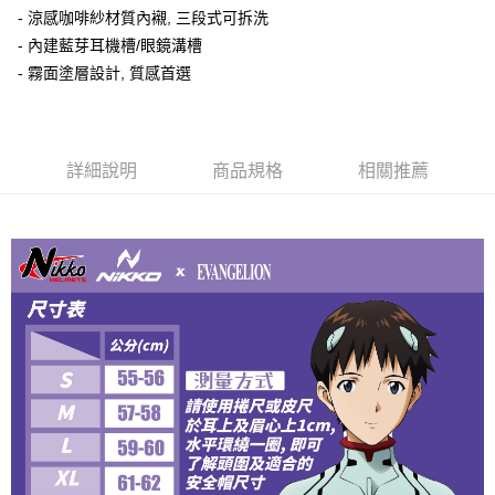
相關說明
- 涼感咖啡紗材質內襯, 三段式可拆洗
流程，驗證手機門號後，選擇欲分期的期數、繳款截止日，確認付款後即完
【關於「AFTEE先享後付」】
成交易。
ATM付款
- 內建藍芽耳機槽/眼鏡溝槽
AFTEE先享後付是「在收到商品之後才付款」的支付方式。 讓您購物簡單
3.實際核准額度、可分期數及費用金額請依後續交易確認頁面所載為準。
便利好安心！
- 霧面塗層設計, 質感首選
4.訂單成立30分鐘內，如未前往確認交易或遇審核未通過，訂單將自動取
１．簡單：不需註冊會員、不需綁卡、不需儲值。
運送方式
消。如遇「轉專審核」未通過狀況，表示未達大哥付你分期系統評分，恕無
２．便利：只要手機號碼，簡訊認證，即可結帳。
法說明評估內容。
３．安心：先確認商品／服務後，再付款。
全家取貨付款
【繳款方式說明】
1.分期款項不併入電信帳單，「大哥付你分期」於每月結算日後寄送繳費提
每筆NT$80，滿NT$1,999(含以上)免運費
【「AFTEE先享後付」結帳流程】
詳細說明
商品規格
相關推薦
醒簡訊。
１．於結帳方式選擇「AFTEE先享後付」後，將跳轉至「AFTEE先享後付」
2.透過簡訊連結打開帳單後，可選擇「超商條碼／台灣大直營門市／銀行轉
付款後全家取貨
結帳頁面，進行簡訊認證並確認金額後，即可完成結帳。
帳／街口支付／iPASS MONEY」等通路繳費。
２．訂單成立數日內，您將收到繳費通知簡訊。
每筆NT$80，滿NT$1,999(含以上)免運費
３．收到繳費通知簡訊後14天內，點擊此簡訊中的連結，可透過四大超商／
【注意事項】
ATM／網路銀行／等多元方式進行付款，方視為交易完成。
7-11取貨付款
1.本服務係由「台灣大哥大股份有限公司」（以下簡稱本公司）所提供，讓
※ 請注意：結帳手續完成當下不需立刻繳費，但若您需要取消訂單，請聯絡
用戶於交易時，得透過本服務購買商品或服務，並由商店將買賣／分期付款
每筆NT$80，滿NT$1,999(含以上)免運費
購買商品的店家。未經商家同意取消之訂單仍視為有效，需透過AFTEE先享
買賣價金債權讓與本公司後，依約使用本公司帳單繳交帳款。
後付繳納相關費用。
2.基於同意付款使用「大哥付你分期」之契約關係目的，商店將以您的個人
付款後7-11取貨
※ 交易是否成功請以「AFTEE先享後付 」之結帳頁面顯示為準，若有關於
資料（包含姓名、電話或地址）提供予台灣大哥大進項蒐集、處理及利用，
是否繳費成功／繳費後需取消欲退款等相關疑問，請聯繫「AFTEE先享後付
每筆NT$80，滿NT$1,999(含以上)免運費
由本公司與您本人進行分期帳單所需資料之確認、核對及更正。
客戶支援中心」
https://netprotections.freshdesk.com/support/home
3.完整用戶服務條款，請詳閱以下連結：
https://oppay.tw/userRule
宅配
【注意事項】
１．透過由恩沛科技股份有限公司提供之「AFTEE先享後付」服務完成之交
每筆NT$80，滿NT$1,999(含以上)免運費
易，需依本服務之必要範圍內提供個人資料，並將交易相關給付款項請求債
權轉讓予恩沛科技股份有限公司。
國外地區配送
查看運費