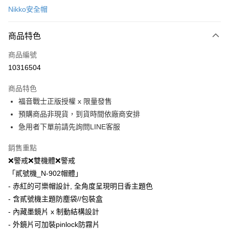
Nikko安全帽
信用卡分期付款
3 期 0 利率 每期
NT$1,633
21家銀行
商品特色
合作金庫商業銀行
第一商業銀行
超商取貨付款
商品編號
華南商業銀行
彰化商業銀行
10316504
LINE Pay
上海商業儲蓄銀行
台北富邦商業銀行
國泰世華商業銀行
兆豐國際商業銀行
商品特色
Apple Pay
臺灣中小企業銀行
台中商業銀行
福音戰士正版授權 x 限量發售
匯豐（台灣）商業銀行
華泰商業銀行
街口支付
預購商品非現貨，到貨時間依廠商安排
聯邦商業銀行
遠東國際商業銀行
元大商業銀行
永豐商業銀行
急用者下單前請先詢問LINE客服
悠遊付
玉山商業銀行
星展（台灣）商業銀行
台新國際商業銀行
中國信託商業銀行
Google Pay
銷售重點
台灣樂天信用卡公司
❌警戒❌雙機體❌警戒
全盈+PAY
「貳號機_N-902帽體」
大哥付你分期
- 赤紅的可樂帽設計, 全角度呈現明日香主題色
相關說明
- 含貳號機主題防塵袋//包裝盒
【大哥付你分期使用說明】
- 內藏墨鏡片 x 制動結構設計
AFTEE先享後付
1.本服務由台灣大哥大提供，台灣大哥大用戶可立即使用無須另外申請。
- 外鏡片可加裝pinlock防霧片
2.付款方式選擇「大哥付你分期」，訂單成立後會自動跳轉到大哥付的交易