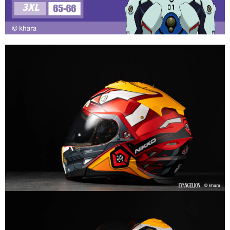
２．關於個人資料處理事宜，請瀏覽以下網址：
https://aftee.tw/terms/#terms3
３．未成年的使用者請事先徵得法定代理人或監護人之同意方可使用
「AFTEE先享後付」，若未經同意申辦者引起之損失，本公司不負相關責
任。
４．使用「AFTEE先享後付」時，將依據個別帳號之用戶狀況，依本公司即
時審查核予不同之上限額度；若仍有額度不足之情形，本公司將視審查結果
請求用戶進行身份認證。
５．嚴禁一人註冊多個帳號或使用他人資訊註冊。若發現惡意使用之情形，
恩沛科技股份有限公司將有權停止該用戶之使用額度並採取法律行動。