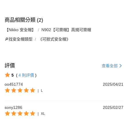
商品相關分類 (2)
【Nikko 安全帽】
N902【可樂帽】高規可樂帽
🔎找安全帽類型
《可掀式安全帽》
評價
查看全部
5
(
4
則評價
)
oo451774
2025/04/21
|
L
sony1286
2025/02/27
|
XL