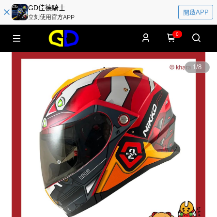
GD佳德騎士
開啟APP
立刻使用官方APP
0
1
/
8