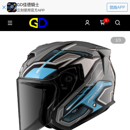
GD佳德騎士
開啟APP
立刻使用官方APP
0
1
/
3