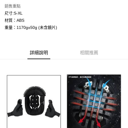
【關於「AFTEE先享後付」】
成交易。
ATM付款
銷售重點
AFTEE先享後付是「在收到商品之後才付款」的支付方式。 讓您購物簡單
3.實際核准額度、可分期數及費用金額請依後續交易確認頁面所載為準。
便利好安心！
尺寸:S-XL
4.訂單成立30分鐘內，如未前往確認交易或遇審核未通過，訂單將自動取
１．簡單：不需註冊會員、不需綁卡、不需儲值。
運送方式
消。如遇「轉專審核」未通過狀況，表示未達大哥付你分期系統評分，恕無
材質：ABS
２．便利：只要手機號碼，簡訊認證，即可結帳。
法說明評估內容。
３．安心：先確認商品／服務後，再付款。
重量：1170g±50g (未含鏡片)
全家取貨付款
【繳款方式說明】
1.分期款項不併入電信帳單，「大哥付你分期」於每月結算日後寄送繳費提
每筆NT$80，滿NT$1,999(含以上)免運費
【「AFTEE先享後付」結帳流程】
醒簡訊。
１．於結帳方式選擇「AFTEE先享後付」後，將跳轉至「AFTEE先享後付」
2.透過簡訊連結打開帳單後，可選擇「超商條碼／台灣大直營門市／銀行轉
付款後全家取貨
結帳頁面，進行簡訊認證並確認金額後，即可完成結帳。
帳／街口支付／iPASS MONEY」等通路繳費。
詳細說明
相關推薦
２．訂單成立數日內，您將收到繳費通知簡訊。
每筆NT$80，滿NT$1,999(含以上)免運費
３．收到繳費通知簡訊後14天內，點擊此簡訊中的連結，可透過四大超商／
【注意事項】
ATM／網路銀行／等多元方式進行付款，方視為交易完成。
7-11取貨付款
1.本服務係由「台灣大哥大股份有限公司」（以下簡稱本公司）所提供，讓
※ 請注意：結帳手續完成當下不需立刻繳費，但若您需要取消訂單，請聯絡
用戶於交易時，得透過本服務購買商品或服務，並由商店將買賣／分期付款
每筆NT$80，滿NT$1,999(含以上)免運費
購買商品的店家。未經商家同意取消之訂單仍視為有效，需透過AFTEE先享
買賣價金債權讓與本公司後，依約使用本公司帳單繳交帳款。
後付繳納相關費用。
2.基於同意付款使用「大哥付你分期」之契約關係目的，商店將以您的個人
付款後7-11取貨
※ 交易是否成功請以「AFTEE先享後付 」之結帳頁面顯示為準，若有關於
資料（包含姓名、電話或地址）提供予台灣大哥大進項蒐集、處理及利用，
是否繳費成功／繳費後需取消欲退款等相關疑問，請聯繫「AFTEE先享後付
每筆NT$80，滿NT$1,999(含以上)免運費
由本公司與您本人進行分期帳單所需資料之確認、核對及更正。
客戶支援中心」
https://netprotections.freshdesk.com/support/home
3.完整用戶服務條款，請詳閱以下連結：
https://oppay.tw/userRule
宅配
【注意事項】
１．透過由恩沛科技股份有限公司提供之「AFTEE先享後付」服務完成之交
每筆NT$80，滿NT$1,999(含以上)免運費
易，需依本服務之必要範圍內提供個人資料，並將交易相關給付款項請求債
權轉讓予恩沛科技股份有限公司。
２．關於個人資料處理事宜，請瀏覽以下網址：