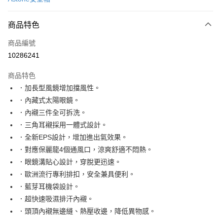
信用卡分期付款
3 期 0 利率 每期
NT$1,133
21家銀行
商品特色
合作金庫商業銀行
第一商業銀行
超商取貨付款
商品編號
華南商業銀行
彰化商業銀行
10286241
LINE Pay
上海商業儲蓄銀行
台北富邦商業銀行
國泰世華商業銀行
兆豐國際商業銀行
商品特色
Apple Pay
臺灣中小企業銀行
台中商業銀行
．加長型風鏡增加擋風性。
匯豐（台灣）商業銀行
華泰商業銀行
街口支付
．內藏式太陽眼鏡。
聯邦商業銀行
遠東國際商業銀行
元大商業銀行
永豐商業銀行
．內襯三件全可拆洗。
悠遊付
玉山商業銀行
星展（台灣）商業銀行
．三角耳襯採用一體式設計。
台新國際商業銀行
中國信託商業銀行
Google Pay
．全新EPS設計，增加進出氣效果。
台灣樂天信用卡公司
．對應保麗龍4個通風口，涼爽舒適不悶熱。
全盈+PAY
．眼鏡溝貼心設計，穿脫更迅速。
大哥付你分期
．歐洲流行專利排扣，安全兼具便利。
相關說明
．藍芽耳機袋設計。
【大哥付你分期使用說明】
．超快速吸濕排汗內襯。
AFTEE先享後付
1.本服務由台灣大哥大提供，台灣大哥大用戶可立即使用無須另外申請。
2.付款方式選擇「大哥付你分期」，訂單成立後會自動跳轉到大哥付的交易
．頭頂內襯無邊縫、熱壓收邊，降低異物感。
相關說明
流程，驗證手機門號後，選擇欲分期的期數、繳款截止日，確認付款後即完