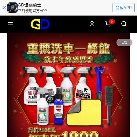
GD佳德騎士
開啟APP
立刻使用官方APP
0
1
/
1