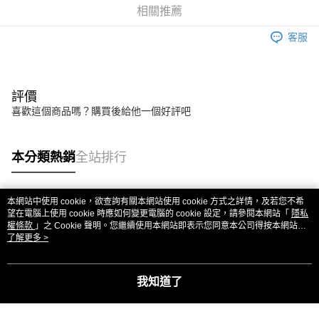
流程，驗證手機門號後，選擇欲分期的期數、繳款截止日，確認付款後即完
【關於「AFTEE先享後付」】
相關推薦
成交易。
ATM付款
AFTEE先享後付是「在收到商品之後才付款」的支付方式。 讓您購物簡單
3.實際核准額度、可分期數及費用金額請依後續交易確認頁面所載為準。
便利好安心！
客服
4.訂單成立30分鐘內，如未前往確認交易或遇審核未通過，訂單將自動取
１．簡單：不需註冊會員、不需綁卡、不需儲值。
運送方式
消。如遇「轉專審核」未通過狀況，表示未達大哥付你分期系統評分，恕無
２．便利：只要手機號碼，簡訊認證，即可結帳。
法說明評估內容。
３．安心：先確認商品／服務後，再付款。
全家取貨付款
【繳款方式說明】
1.分期款項不併入電信帳單，「大哥付你分期」於每月結算日後寄送繳費提
評價
每筆NT$80，滿NT$1,999(含以上)免運費
【「AFTEE先享後付」結帳流程】
醒簡訊。
喜歡這個商品嗎？購買後給他一個好評吧
１．於結帳方式選擇「AFTEE先享後付」後，將跳轉至「AFTEE先享後付」
2.透過簡訊連結打開帳單後，可選擇「超商條碼／台灣大直營門市／銀行轉
付款後全家取貨
結帳頁面，進行簡訊認證並確認金額後，即可完成結帳。
帳／街口支付／iPASS MONEY」等通路繳費。
２．訂單成立數日內，您將收到繳費通知簡訊。
每筆NT$80，滿NT$1,999(含以上)免運費
３．收到繳費通知簡訊後14天內，點擊此簡訊中的連結，可透過四大超商／
本分類熱銷
全站排行
【注意事項】
ATM／網路銀行／等多元方式進行付款，方視為交易完成。
7-11取貨付款
1.本服務係由「台灣大哥大股份有限公司」（以下簡稱本公司）所提供，讓
※ 請注意：結帳手續完成當下不需立刻繳費，但若您需要取消訂單，請聯絡
用戶於交易時，得透過本服務購買商品或服務，並由商店將買賣／分期付款
每筆NT$80，滿NT$1,999(含以上)免運費
購買商品的店家。未經商家同意取消之訂單仍視為有效，需透過AFTEE先享
買賣價金債權讓與本公司後，依約使用本公司帳單繳交帳款。
後付繳納相關費用。
本網站中使用 cookie，欲查詢有關本網站使用 cookie 方式之詳情，及若您不希
2.基於同意付款使用「大哥付你分期」之契約關係目的，商店將以您的個人
熱門標籤
付款後7-11取貨
※ 交易是否成功請以「AFTEE先享後付 」之結帳頁面顯示為準，若有關於
望在電腦上使用 cookie 時應如何變更電腦的 cookie 設定，請參閱本網站「
隱私
資料（包含姓名、電話或地址）提供予台灣大哥大進項蒐集、處理及利用，
權條款
是否繳費成功／繳費後需取消欲退款等相關疑問，請聯繫「AFTEE先享後付
」之 Cookie 聲明。您繼續使用本網站即表示您同意本公司得按本網站使
每筆NT$80，滿NT$1,999(含以上)免運費
由本公司與您本人進行分期帳單所需資料之確認、核對及更正。
用條款之 Cookie 聲明使用 cookie。
了解更多 >
客戶支援中心」
https://netprotections.freshdesk.com/support/home
3.完整用戶服務條款，請詳閱以下連結：
https://oppay.tw/userRule
宅配
【注意事項】
１．透過由恩沛科技股份有限公司提供之「AFTEE先享後付」服務完成之交
每筆NT$80，滿NT$1,999(含以上)免運費
我知道了
易，需依本服務之必要範圍內提供個人資料，並將交易相關給付款項請求債
權轉讓予恩沛科技股份有限公司。
２．關於個人資料處理事宜，請瀏覽以下網址：