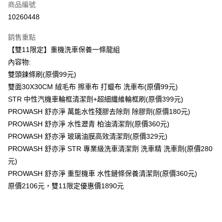
商品編號
信用卡分期付款
10260448
3 期 0 利率 每期
NT$630
21家銀行
銷售重點
合作金庫商業銀行
第一商業銀行
超商取貨付款
【雙11限定】重機洗車保養一條龍組
華南商業銀行
彰化商業銀行
內容物:
LINE Pay
上海商業儲蓄銀行
台北富邦商業銀行
國泰世華商業銀行
兆豐國際商業銀行
雙頭鍊條刷(原價99元)
Apple Pay
臺灣中小企業銀行
台中商業銀行
雙面30X30CM 絨毛布 擦車布 打蠟布 洗車布(原價99元)
匯豐（台灣）商業銀行
華泰商業銀行
STR 中性汽機車輪框清潔劑+超細纖維輪框刷(原價399元)
街口支付
聯邦商業銀行
遠東國際商業銀行
PROWASH 舒亦淨 萬能水性殘膠去除劑 除膠劑(原價180元)
元大商業銀行
永豐商業銀行
悠遊付
PROWASH 舒亦淨 水性瀝青 柏油清潔劑(原價360元)
玉山商業銀行
星展（台灣）商業銀行
PROWASH 舒亦淨 玻璃油膜高效清潔劑(原價329元)
台新國際商業銀行
中國信託商業銀行
Google Pay
台灣樂天信用卡公司
PROWASH 舒亦淨 STR 專業級洗車清潔劑 洗車精 洗車劑(原價280
全盈+PAY
元)
大哥付你分期
PROWASH 舒亦淨 重型機車 水性鏈條保養清潔劑(原價360元)
相關說明
原價2106元，雙11限定優惠價1890元
【大哥付你分期使用說明】
AFTEE先享後付
1.本服務由台灣大哥大提供，台灣大哥大用戶可立即使用無須另外申請。
2.付款方式選擇「大哥付你分期」，訂單成立後會自動跳轉到大哥付的交易
相關說明