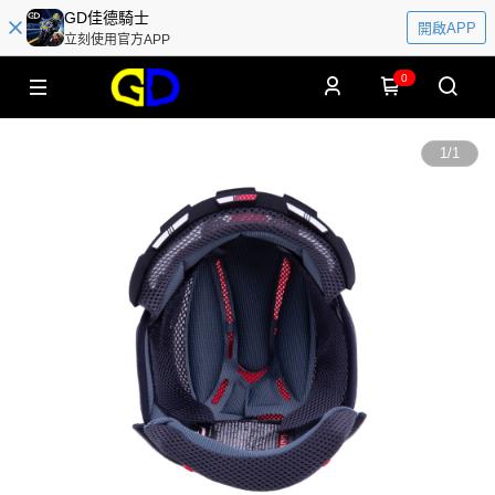
GD佳德騎士
開啟APP
立刻使用官方APP
0
1
/
1