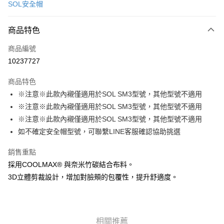
SOL安全帽
信用卡分期付款
3 期 0 利率 每期
NT$150
21家銀行
商品特色
合作金庫商業銀行
第一商業銀行
超商取貨付款
商品編號
華南商業銀行
彰化商業銀行
10237727
LINE Pay
上海商業儲蓄銀行
台北富邦商業銀行
國泰世華商業銀行
兆豐國際商業銀行
商品特色
Apple Pay
臺灣中小企業銀行
台中商業銀行
※注意※此款內襯僅適用於SOL SM3型號，其他型號不適用
匯豐（台灣）商業銀行
華泰商業銀行
街口支付
※注意※此款內襯僅適用於SOL SM3型號，其他型號不適用
聯邦商業銀行
遠東國際商業銀行
元大商業銀行
永豐商業銀行
※注意※此款內襯僅適用於SOL SM3型號，其他型號不適用
悠遊付
玉山商業銀行
星展（台灣）商業銀行
如不確定安全帽型號，可聯繫LINE客服確認協助挑選
台新國際商業銀行
中國信託商業銀行
Google Pay
台灣樂天信用卡公司
銷售重點
全盈+PAY
採用COOLMAX® 與奈米竹碳結合布料。
大哥付你分期
3D立體剪裁設計，增加對臉頰的包覆性，提升舒適度。
相關說明
【大哥付你分期使用說明】
AFTEE先享後付
1.本服務由台灣大哥大提供，台灣大哥大用戶可立即使用無須另外申請。
2.付款方式選擇「大哥付你分期」，訂單成立後會自動跳轉到大哥付的交易
相關說明
相關推薦