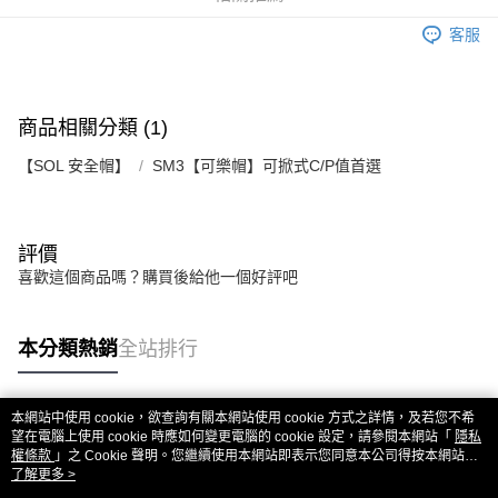
流程，驗證手機門號後，選擇欲分期的期數、繳款截止日，確認付款後即完
【關於「AFTEE先享後付」】
成交易。
ATM付款
客服
AFTEE先享後付是「在收到商品之後才付款」的支付方式。 讓您購物簡單
3.實際核准額度、可分期數及費用金額請依後續交易確認頁面所載為準。
便利好安心！
4.訂單成立30分鐘內，如未前往確認交易或遇審核未通過，訂單將自動取
１．簡單：不需註冊會員、不需綁卡、不需儲值。
運送方式
消。如遇「轉專審核」未通過狀況，表示未達大哥付你分期系統評分，恕無
２．便利：只要手機號碼，簡訊認證，即可結帳。
法說明評估內容。
３．安心：先確認商品／服務後，再付款。
全家取貨付款
商品相關分類 (1)
【繳款方式說明】
1.分期款項不併入電信帳單，「大哥付你分期」於每月結算日後寄送繳費提
每筆NT$80，滿NT$1,999(含以上)免運費
【「AFTEE先享後付」結帳流程】
【SOL 安全帽】
SM3【可樂帽】可掀式C/P值首選
醒簡訊。
１．於結帳方式選擇「AFTEE先享後付」後，將跳轉至「AFTEE先享後付」
2.透過簡訊連結打開帳單後，可選擇「超商條碼／台灣大直營門市／銀行轉
付款後全家取貨
結帳頁面，進行簡訊認證並確認金額後，即可完成結帳。
帳／街口支付／iPASS MONEY」等通路繳費。
２．訂單成立數日內，您將收到繳費通知簡訊。
每筆NT$80，滿NT$1,999(含以上)免運費
３．收到繳費通知簡訊後14天內，點擊此簡訊中的連結，可透過四大超商／
【注意事項】
評價
ATM／網路銀行／等多元方式進行付款，方視為交易完成。
7-11取貨付款
1.本服務係由「台灣大哥大股份有限公司」（以下簡稱本公司）所提供，讓
喜歡這個商品嗎？購買後給他一個好評吧
※ 請注意：結帳手續完成當下不需立刻繳費，但若您需要取消訂單，請聯絡
用戶於交易時，得透過本服務購買商品或服務，並由商店將買賣／分期付款
每筆NT$80，滿NT$1,999(含以上)免運費
購買商品的店家。未經商家同意取消之訂單仍視為有效，需透過AFTEE先享
買賣價金債權讓與本公司後，依約使用本公司帳單繳交帳款。
後付繳納相關費用。
2.基於同意付款使用「大哥付你分期」之契約關係目的，商店將以您的個人
付款後7-11取貨
※ 交易是否成功請以「AFTEE先享後付 」之結帳頁面顯示為準，若有關於
本分類熱銷
全站排行
資料（包含姓名、電話或地址）提供予台灣大哥大進項蒐集、處理及利用，
是否繳費成功／繳費後需取消欲退款等相關疑問，請聯繫「AFTEE先享後付
每筆NT$80，滿NT$1,999(含以上)免運費
由本公司與您本人進行分期帳單所需資料之確認、核對及更正。
客戶支援中心」
https://netprotections.freshdesk.com/support/home
3.完整用戶服務條款，請詳閱以下連結：
https://oppay.tw/userRule
宅配
【注意事項】
本網站中使用 cookie，欲查詢有關本網站使用 cookie 方式之詳情，及若您不希
熱門標籤
１．透過由恩沛科技股份有限公司提供之「AFTEE先享後付」服務完成之交
望在電腦上使用 cookie 時應如何變更電腦的 cookie 設定，請參閱本網站「
每筆NT$80，滿NT$1,999(含以上)免運費
隱私
權條款
易，需依本服務之必要範圍內提供個人資料，並將交易相關給付款項請求債
」之 Cookie 聲明。您繼續使用本網站即表示您同意本公司得按本網站使
用條款之 Cookie 聲明使用 cookie。
了解更多 >
權轉讓予恩沛科技股份有限公司。
２．關於個人資料處理事宜，請瀏覽以下網址：