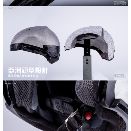
權轉讓予恩沛科技股份有限公司。
２．關於個人資料處理事宜，請瀏覽以下網址：
https://aftee.tw/terms/#terms3
３．未成年的使用者請事先徵得法定代理人或監護人之同意方可使用
「AFTEE先享後付」，若未經同意申辦者引起之損失，本公司不負相關責
任。
４．使用「AFTEE先享後付」時，將依據個別帳號之用戶狀況，依本公司即
時審查核予不同之上限額度；若仍有額度不足之情形，本公司將視審查結果
請求用戶進行身份認證。
５．嚴禁一人註冊多個帳號或使用他人資訊註冊。若發現惡意使用之情形，
恩沛科技股份有限公司將有權停止該用戶之使用額度並採取法律行動。