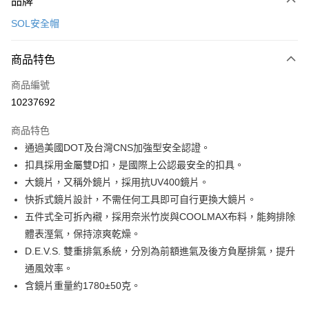
品牌
信用卡一次付款
SOL安全帽
信用卡分期付款
3 期 0 利率 每期
NT$900
21家銀行
商品特色
合作金庫商業銀行
第一商業銀行
超商取貨付款
商品編號
華南商業銀行
彰化商業銀行
10237692
LINE Pay
上海商業儲蓄銀行
台北富邦商業銀行
國泰世華商業銀行
兆豐國際商業銀行
商品特色
Apple Pay
臺灣中小企業銀行
台中商業銀行
通過美國DOT及台灣CNS加強型安全認證。
匯豐（台灣）商業銀行
華泰商業銀行
街口支付
扣具採用金屬雙D扣，是國際上公認最安全的扣具。
聯邦商業銀行
遠東國際商業銀行
元大商業銀行
永豐商業銀行
大鏡片，又稱外鏡片，採用抗UV400鏡片。
悠遊付
玉山商業銀行
星展（台灣）商業銀行
快拆式鏡片設計，不需任何工具即可自行更換大鏡片。
台新國際商業銀行
中國信託商業銀行
Google Pay
五件式全可拆內襯，採用奈米竹炭與COOLMAX布料，能夠排除
台灣樂天信用卡公司
體表溼氣，保持涼爽乾燥。
全盈+PAY
D.E.V.S. 雙重排氣系統，分別為前額進氣及後方負壓排氣，提升
大哥付你分期
通風效率。
相關說明
含鏡片重量約1780±50克。
【大哥付你分期使用說明】
AFTEE先享後付
1.本服務由台灣大哥大提供，台灣大哥大用戶可立即使用無須另外申請。