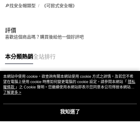
🔎找安全帽類型
《可掀式安全帽》
評價
喜歡這個商品嗎？購買後給他一個好評吧
本分類熱銷
全站排行
本網站中使用 cookie，欲查詢有關本網站使用 cookie 方式之詳情，及若您不希
熱門標籤
望在電腦上使用 cookie 時應如何變更電腦的 cookie 設定，請參閱本網站「
隱私
權條款
」之 Cookie 聲明。您繼續使用本網站即表示您同意本公司得按本網站使
用條款之 Cookie 聲明使用 cookie。
了解更多 >
我知道了