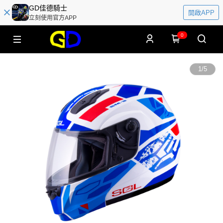
GD佳德騎士
開啟APP
立刻使用官方APP
0
1
/
5