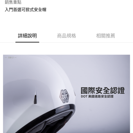
銷售重點
2.付款方式選擇「大哥付你分期」，訂單成立後會自動跳轉到大哥付的交易
相關說明
入門首選可掀式安全帽
流程，驗證手機門號後，選擇欲分期的期數、繳款截止日，確認付款後即完
【關於「AFTEE先享後付」】
成交易。
ATM付款
AFTEE先享後付是「在收到商品之後才付款」的支付方式。 讓您購物簡單
3.實際核准額度、可分期數及費用金額請依後續交易確認頁面所載為準。
便利好安心！
4.訂單成立30分鐘內，如未前往確認交易或遇審核未通過，訂單將自動取
１．簡單：不需註冊會員、不需綁卡、不需儲值。
運送方式
消。如遇「轉專審核」未通過狀況，表示未達大哥付你分期系統評分，恕無
２．便利：只要手機號碼，簡訊認證，即可結帳。
詳細說明
商品規格
相關推薦
法說明評估內容。
３．安心：先確認商品／服務後，再付款。
全家取貨付款
【繳款方式說明】
1.分期款項不併入電信帳單，「大哥付你分期」於每月結算日後寄送繳費提
每筆NT$80，滿NT$1,999(含以上)免運費
【「AFTEE先享後付」結帳流程】
醒簡訊。
１．於結帳方式選擇「AFTEE先享後付」後，將跳轉至「AFTEE先享後付」
2.透過簡訊連結打開帳單後，可選擇「超商條碼／台灣大直營門市／銀行轉
付款後全家取貨
結帳頁面，進行簡訊認證並確認金額後，即可完成結帳。
帳／街口支付／iPASS MONEY」等通路繳費。
２．訂單成立數日內，您將收到繳費通知簡訊。
每筆NT$80，滿NT$1,999(含以上)免運費
３．收到繳費通知簡訊後14天內，點擊此簡訊中的連結，可透過四大超商／
【注意事項】
ATM／網路銀行／等多元方式進行付款，方視為交易完成。
7-11取貨付款
1.本服務係由「台灣大哥大股份有限公司」（以下簡稱本公司）所提供，讓
※ 請注意：結帳手續完成當下不需立刻繳費，但若您需要取消訂單，請聯絡
用戶於交易時，得透過本服務購買商品或服務，並由商店將買賣／分期付款
每筆NT$80，滿NT$1,999(含以上)免運費
購買商品的店家。未經商家同意取消之訂單仍視為有效，需透過AFTEE先享
買賣價金債權讓與本公司後，依約使用本公司帳單繳交帳款。
後付繳納相關費用。
2.基於同意付款使用「大哥付你分期」之契約關係目的，商店將以您的個人
付款後7-11取貨
※ 交易是否成功請以「AFTEE先享後付 」之結帳頁面顯示為準，若有關於
資料（包含姓名、電話或地址）提供予台灣大哥大進項蒐集、處理及利用，
是否繳費成功／繳費後需取消欲退款等相關疑問，請聯繫「AFTEE先享後付
每筆NT$80，滿NT$1,999(含以上)免運費
由本公司與您本人進行分期帳單所需資料之確認、核對及更正。
客戶支援中心」
https://netprotections.freshdesk.com/support/home
3.完整用戶服務條款，請詳閱以下連結：
https://oppay.tw/userRule
宅配
【注意事項】
１．透過由恩沛科技股份有限公司提供之「AFTEE先享後付」服務完成之交
每筆NT$80，滿NT$1,999(含以上)免運費
易，需依本服務之必要範圍內提供個人資料，並將交易相關給付款項請求債