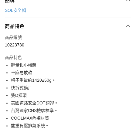
品牌
信用卡一次付款
SOL安全帽
信用卡分期付款
3 期 0 利率 每期
NT$900
21家銀行
商品特色
合作金庫商業銀行
第一商業銀行
超商取貨付款
商品編號
華南商業銀行
彰化商業銀行
10223730
LINE Pay
上海商業儲蓄銀行
台北富邦商業銀行
國泰世華商業銀行
兆豐國際商業銀行
商品特色
Apple Pay
臺灣中小企業銀行
台中商業銀行
輕量化小帽體
匯豐（台灣）商業銀行
華泰商業銀行
街口支付
車廂易放款
聯邦商業銀行
遠東國際商業銀行
元大商業銀行
永豐商業銀行
帽子重量約1420±50g。
悠遊付
玉山商業銀行
星展（台灣）商業銀行
快拆式鏡片
台新國際商業銀行
中國信託商業銀行
Google Pay
雙D扣環
台灣樂天信用卡公司
美國道路安全DOT認證。
全盈+PAY
台灣國家CNS檢驗標準。
大哥付你分期
COOLMAX內襯材質
相關說明
雙重負壓排氣系統。
【大哥付你分期使用說明】
AFTEE先享後付
1.本服務由台灣大哥大提供，台灣大哥大用戶可立即使用無須另外申請。