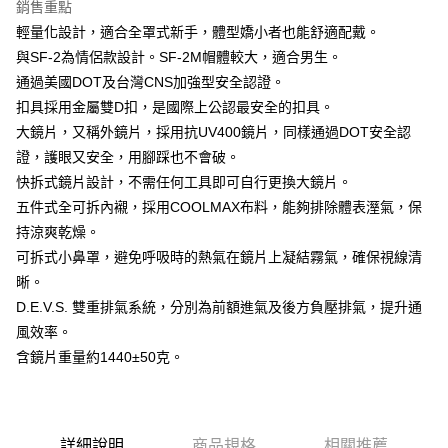
銷售重點
2.付款方式選擇「大哥付你分期」，訂單成立後會自動跳轉到大哥付的交易
相關說明
輕量化設計，適合全罩式新手，體型嬌小者也能舒適配戴。
流程，驗證手機門號後，選擇欲分期的期數、繳款截止日，確認付款後即完
【關於「AFTEE先享後付」】
成交易。
ATM付款
與SF-2為情侶款設計。SF-2M帽體較大，適合男生。
AFTEE先享後付是「在收到商品之後才付款」的支付方式。 讓您購物簡單
3.實際核准額度、可分期數及費用金額請依後續交易確認頁面所載為準。
便利好安心！
通過美國DOT及台灣CNS加強型安全認證。
4.訂單成立30分鐘內，如未前往確認交易或遇審核未通過，訂單將自動取
１．簡單：不需註冊會員、不需綁卡、不需儲值。
運送方式
消。如遇「轉專審核」未通過狀況，表示未達大哥付你分期系統評分，恕無
扣具採用金屬雙D扣，是國際上公認最安全的扣具。
２．便利：只要手機號碼，簡訊認證，即可結帳。
法說明評估內容。
３．安心：先確認商品／服務後，再付款。
大鏡片，又稱外鏡片，採用抗UV400鏡片，同樣通過DOT安全認
全家取貨付款
【繳款方式說明】
證，護眼又安全，用腳踩也不會破。
1.分期款項不併入電信帳單，「大哥付你分期」於每月結算日後寄送繳費提
每筆NT$80，滿NT$1,999(含以上)免運費
【「AFTEE先享後付」結帳流程】
醒簡訊。
快拆式鏡片設計，不需任何工具即可自行更換大鏡片。
１．於結帳方式選擇「AFTEE先享後付」後，將跳轉至「AFTEE先享後付」
2.透過簡訊連結打開帳單後，可選擇「超商條碼／台灣大直營門市／銀行轉
付款後全家取貨
結帳頁面，進行簡訊認證並確認金額後，即可完成結帳。
五件式全可拆內襯，採用COOLMAX布料，能夠排除體表溼氣，保
帳／街口支付／iPASS MONEY」等通路繳費。
２．訂單成立數日內，您將收到繳費通知簡訊。
每筆NT$80，滿NT$1,999(含以上)免運費
持涼爽乾燥。
３．收到繳費通知簡訊後14天內，點擊此簡訊中的連結，可透過四大超商／
【注意事項】
可拆式小鼻罩，避免呼吸時的熱氣在鏡片上凝結霧氣，確保視線清
ATM／網路銀行／等多元方式進行付款，方視為交易完成。
7-11取貨付款
1.本服務係由「台灣大哥大股份有限公司」（以下簡稱本公司）所提供，讓
※ 請注意：結帳手續完成當下不需立刻繳費，但若您需要取消訂單，請聯絡
晰。
用戶於交易時，得透過本服務購買商品或服務，並由商店將買賣／分期付款
每筆NT$80，滿NT$1,999(含以上)免運費
購買商品的店家。未經商家同意取消之訂單仍視為有效，需透過AFTEE先享
買賣價金債權讓與本公司後，依約使用本公司帳單繳交帳款。
D.E.V.S. 雙重排氣系統，分別為前額進氣及後方負壓排氣，提升通
後付繳納相關費用。
2.基於同意付款使用「大哥付你分期」之契約關係目的，商店將以您的個人
付款後7-11取貨
※ 交易是否成功請以「AFTEE先享後付 」之結帳頁面顯示為準，若有關於
風效率。
資料（包含姓名、電話或地址）提供予台灣大哥大進項蒐集、處理及利用，
是否繳費成功／繳費後需取消欲退款等相關疑問，請聯繫「AFTEE先享後付
每筆NT$80，滿NT$1,999(含以上)免運費
含鏡片重量約1440±50克。
由本公司與您本人進行分期帳單所需資料之確認、核對及更正。
客戶支援中心」
https://netprotections.freshdesk.com/support/home
3.完整用戶服務條款，請詳閱以下連結：
https://oppay.tw/userRule
宅配
【注意事項】
１．透過由恩沛科技股份有限公司提供之「AFTEE先享後付」服務完成之交
每筆NT$80，滿NT$1,999(含以上)免運費
易，需依本服務之必要範圍內提供個人資料，並將交易相關給付款項請求債
詳細說明
商品規格
相關推薦