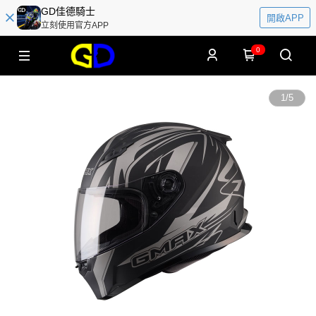
GD佳德騎士
開啟APP
立刻使用官方APP
0
1
/
5