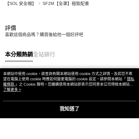
【SOL 安全帽】
SF2M【全罩】極致配重
評價
喜歡這個商品嗎？購買後給他一個好評吧
本分類熱銷
全站排行
本網站中使用 cookie，欲查詢有關本網站使用 cookie 方式之詳情，及若您不希
熱門標籤
望在電腦上使用 cookie 時應如何變更電腦的 cookie 設定，請參閱本網站「
隱私
權條款
」之 Cookie 聲明。您繼續使用本網站即表示您同意本公司得按本網站使
用條款之 Cookie 聲明使用 cookie。
了解更多 >
我知道了