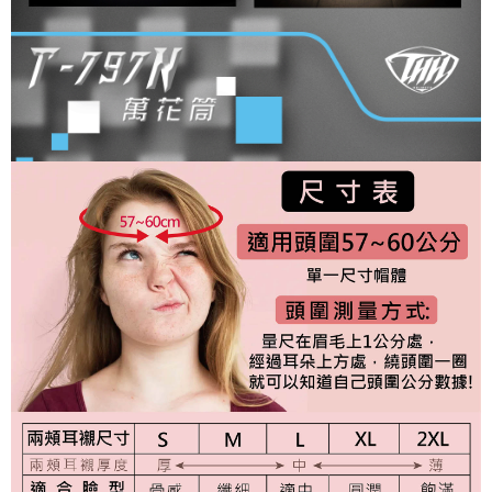
權轉讓予恩沛科技股份有限公司。
２．關於個人資料處理事宜，請瀏覽以下網址：
https://aftee.tw/terms/#terms3
３．未成年的使用者請事先徵得法定代理人或監護人之同意方可使用
「AFTEE先享後付」，若未經同意申辦者引起之損失，本公司不負相關責
任。
４．使用「AFTEE先享後付」時，將依據個別帳號之用戶狀況，依本公司即
時審查核予不同之上限額度；若仍有額度不足之情形，本公司將視審查結果
請求用戶進行身份認證。
５．嚴禁一人註冊多個帳號或使用他人資訊註冊。若發現惡意使用之情形，
恩沛科技股份有限公司將有權停止該用戶之使用額度並採取法律行動。