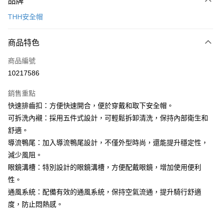
品牌
信用卡一次付款
THH安全帽
信用卡分期付款
3 期 0 利率 每期
NT$1,133
21家銀行
商品特色
合作金庫商業銀行
第一商業銀行
超商取貨付款
商品編號
華南商業銀行
彰化商業銀行
10217586
LINE Pay
上海商業儲蓄銀行
台北富邦商業銀行
國泰世華商業銀行
兆豐國際商業銀行
銷售重點
Apple Pay
臺灣中小企業銀行
台中商業銀行
快速排齒扣：方便快速開合，便於穿戴和取下安全帽。
匯豐（台灣）商業銀行
華泰商業銀行
街口支付
可拆洗內襯：採用五件式設計，可輕鬆拆卸清洗，保持內部衛生和
聯邦商業銀行
遠東國際商業銀行
元大商業銀行
永豐商業銀行
舒適。
悠遊付
玉山商業銀行
星展（台灣）商業銀行
導流鴨尾：加入導流鴨尾設計，不僅外型時尚，還能提升穩定性，
台新國際商業銀行
中國信託商業銀行
Google Pay
減少風阻。
台灣樂天信用卡公司
眼鏡溝槽：特別設計的眼鏡溝槽，方便配戴眼鏡，增加使用便利
全盈+PAY
性。
大哥付你分期
通風系統：配備有效的通風系統，保持空氣流通，提升騎行舒適
相關說明
度，防止悶熱感。
【大哥付你分期使用說明】
AFTEE先享後付
1.本服務由台灣大哥大提供，台灣大哥大用戶可立即使用無須另外申請。