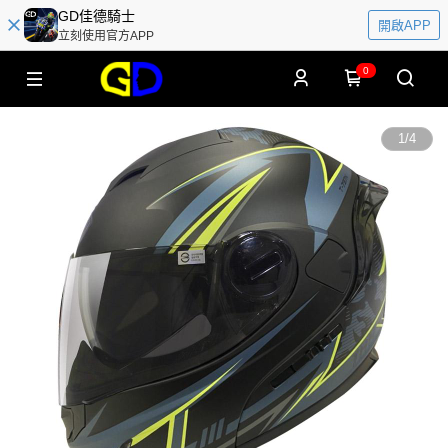
GD佳德騎士
開啟APP
立刻使用官方APP
0
1
/
4