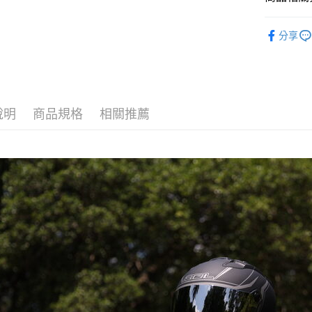
2.透過簡
付」結帳
帳／街口支
付款後全
２．訂單
【SOL 安
３．收到繳
分享
每筆NT$8
【注意事
／ATM／
1.本服務
※ 請注意
7-11取貨
用戶於交
絡購買商品
款買賣價
先享後付
每筆NT$8
2.基於同
※ 交易是
資料（包
是否繳費成
付款後7-1
說明
商品規格
相關推薦
用，由本
付客戶支
每筆NT$8
3.完整用
【注意事
宅配
１．透過由
交易，需
每筆NT$8
求債權轉
２．關於
https://aft
３．未成
「AFTE
任。
４．使用「
即時審查
結果請求
５．嚴禁
形，恩沛