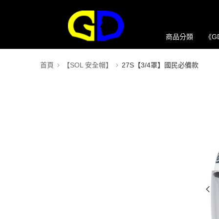
商品分類
《G
首頁
【SOL 安全帽】
27S【3/4罩】國民必備款