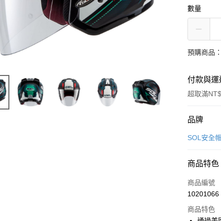
數量
預購商品：
付款與運
超取滿NT$
付款方式
品牌
信用卡一
SOL安全
信用卡分
商品特色
3 期 
商品編號
合作金
超商取貨
10201066
華南商
LINE Pay
上海商
商品特色
國泰世
通過美