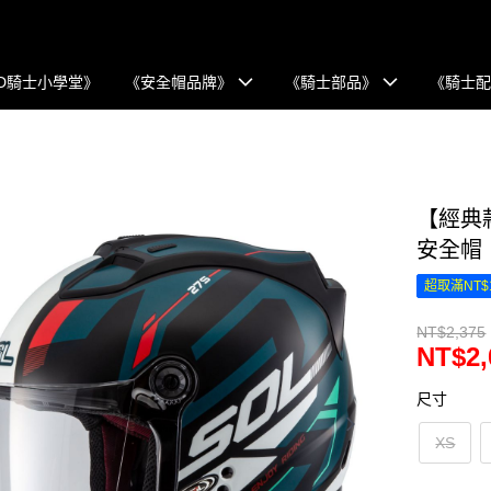
D騎士小學堂》
《安全帽品牌》
《騎士部品》
《騎士
【經典款
安全帽
超取滿NT$
NT$2,375
NT$2,
尺寸
XS