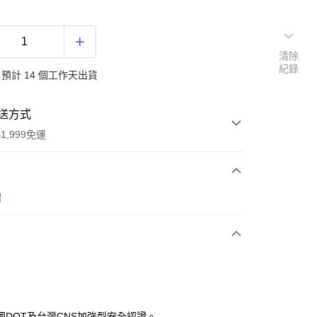
清除
紀錄
預計 14 個工作天出貨
送方式
1,999免運
次付款
帽
期付款
0 利率 每期
NT$666
21家銀行
庫商業銀行
第一商業銀行
付款
業銀行
彰化商業銀行
業儲蓄銀行
台北富邦商業銀行
華商業銀行
兆豐國際商業銀行
國DOT及台灣CNS加強型安全認證。