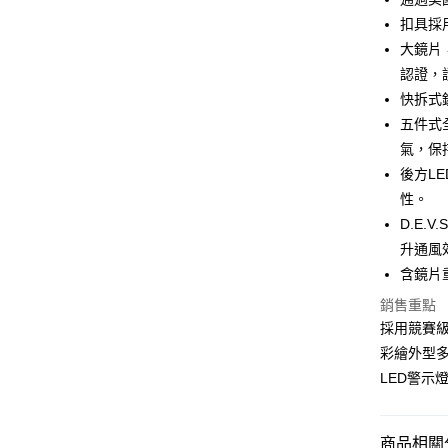
Apple Pay
臺灣中
扣具採
匯豐（
街口支付
大鏡片
聯邦商
認證，
元大商
悠遊付
快拆式
玉山商
台新國
Google Pa
五件式
台灣樂
氣，保
全盈+PAY
後方L
大哥付你
性。
相關說明
D.E.
【大哥付
升通風
AFTEE先
1.本服務
含鏡片重
2.付款方
相關說明
流程，驗
【關於「A
銷售重點
ATM付款
完成交易
AFTEE
採用競賽
3.實際核
便利好安
4.訂單成
１．簡單
彩繪外型
消。如遇
２．便利
運送方式
LED警示
無法說明
３．安心
【繳款方
全家取貨
1.分期款
【「AFT
醒簡訊。
每筆NT$8
１．於結帳
商品相關分