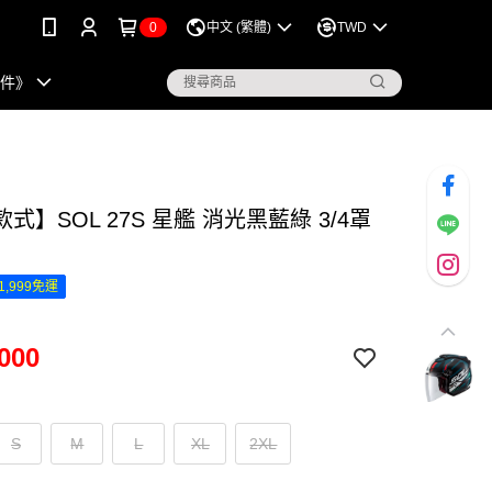
0
中文 (繁體)
TWD
配件》
式】SOL 27S 星艦 消光黑藍綠 3/4罩
1,999免運
000
S
M
L
XL
2XL