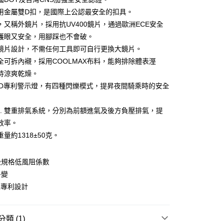
小企業銀行
台中商業銀行
用金屬雙D扣，是國際上公認最安全的扣具。
台灣）商業銀行
華泰商業銀行
，又稱外鏡片，採用抗UV400鏡片，通過歐洲ECE安全
業銀行
遠東國際商業銀行
護眼又安全，用腳踩也不會破。
業銀行
永豐商業銀行
鏡片設計，不需任何工具即可自行更換大鏡片。
業銀行
星展（台灣）商業銀行
際商業銀行
中國信託商業銀行
y
全可拆內襯，採用COOLMAX布料，能夠排除體表溼
天信用卡公司
持涼爽乾燥。
ED專利警示燈，有四種閃爍模式，提昇夜間騎乘時的安全
分期
V.S. 雙重排氣系統，分別為前額進氣及後方負壓排氣，提
你分期使用說明】
效率。
享後付
由台灣大哥大提供，台灣大哥大用戶可立即使用無須另外申請。
量約1318±50克。
式選擇「大哥付你分期」，訂單成立後會自動跳轉到大哥付的交易
證手機門號後，選擇欲分期的期數、繳款截止日，確認付款後即
FTEE先享後付」】
。
先享後付是「在收到商品之後才付款」的支付方式。 讓您購物簡單
級規格低風阻係數
准額度、可分期數及費用金額請依後續交易確認頁面所載為準。
心！
立30分鐘內，如未前往確認交易或遇審核未通過，訂單將自動取
：不需註冊會員、不需綁卡、不需儲值。
多變
「轉專審核」未通過狀況，表示未達大哥付你分期系統評分，恕
：只要手機號碼，簡訊認證，即可結帳。
燈專利設計
評估內容。
：先確認商品／服務後，再付款。
式說明】
付款
項不併入電信帳單，「大哥付你分期」於每月結算日後寄送繳費提
EE先享後付」結帳流程】
0，滿NT$1,999(含以上)免運費
方式選擇「AFTEE先享後付」後，將跳轉至「AFTEE先享後
類 (1)