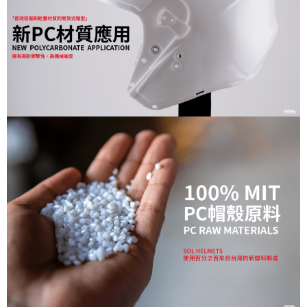
權轉讓予恩沛科技股份有限公司。
２．關於個人資料處理事宜，請瀏覽以下網址：
https://aftee.tw/terms/#terms3
３．未成年的使用者請事先徵得法定代理人或監護人之同意方可使用
「AFTEE先享後付」，若未經同意申辦者引起之損失，本公司不負相關責
任。
４．使用「AFTEE先享後付」時，將依據個別帳號之用戶狀況，依本公司即
時審查核予不同之上限額度；若仍有額度不足之情形，本公司將視審查結果
請求用戶進行身份認證。
５．嚴禁一人註冊多個帳號或使用他人資訊註冊。若發現惡意使用之情形，
恩沛科技股份有限公司將有權停止該用戶之使用額度並採取法律行動。