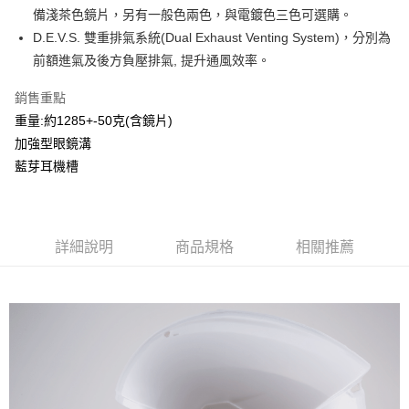
2.付款方式選擇「大哥付你分期」，訂單成立後會自動跳轉到大哥付的交易
備淺茶色鏡片，另有一般色兩色，與電鍍色三色可選購。
相關說明
流程，驗證手機門號後，選擇欲分期的期數、繳款截止日，確認付款後即完
【關於「AFTEE先享後付」】
D.E.V.S. 雙重排氣系統(Dual Exhaust Venting System)，分別為
成交易。
ATM付款
AFTEE先享後付是「在收到商品之後才付款」的支付方式。 讓您購物簡單
前額進氣及後方負壓排氣, 提升通風效率。
3.實際核准額度、可分期數及費用金額請依後續交易確認頁面所載為準。
便利好安心！
4.訂單成立30分鐘內，如未前往確認交易或遇審核未通過，訂單將自動取
１．簡單：不需註冊會員、不需綁卡、不需儲值。
運送方式
消。如遇「轉專審核」未通過狀況，表示未達大哥付你分期系統評分，恕無
銷售重點
２．便利：只要手機號碼，簡訊認證，即可結帳。
法說明評估內容。
３．安心：先確認商品／服務後，再付款。
重量:約1285+-50克(含鏡片)
全家取貨付款
【繳款方式說明】
加強型眼鏡溝
1.分期款項不併入電信帳單，「大哥付你分期」於每月結算日後寄送繳費提
每筆NT$80，滿NT$1,999(含以上)免運費
【「AFTEE先享後付」結帳流程】
醒簡訊。
藍芽耳機槽
１．於結帳方式選擇「AFTEE先享後付」後，將跳轉至「AFTEE先享後付」
2.透過簡訊連結打開帳單後，可選擇「超商條碼／台灣大直營門市／銀行轉
付款後全家取貨
結帳頁面，進行簡訊認證並確認金額後，即可完成結帳。
帳／街口支付／iPASS MONEY」等通路繳費。
２．訂單成立數日內，您將收到繳費通知簡訊。
每筆NT$80，滿NT$1,999(含以上)免運費
３．收到繳費通知簡訊後14天內，點擊此簡訊中的連結，可透過四大超商／
【注意事項】
ATM／網路銀行／等多元方式進行付款，方視為交易完成。
7-11取貨付款
1.本服務係由「台灣大哥大股份有限公司」（以下簡稱本公司）所提供，讓
詳細說明
商品規格
相關推薦
※ 請注意：結帳手續完成當下不需立刻繳費，但若您需要取消訂單，請聯絡
用戶於交易時，得透過本服務購買商品或服務，並由商店將買賣／分期付款
每筆NT$80，滿NT$1,999(含以上)免運費
購買商品的店家。未經商家同意取消之訂單仍視為有效，需透過AFTEE先享
買賣價金債權讓與本公司後，依約使用本公司帳單繳交帳款。
後付繳納相關費用。
2.基於同意付款使用「大哥付你分期」之契約關係目的，商店將以您的個人
付款後7-11取貨
※ 交易是否成功請以「AFTEE先享後付 」之結帳頁面顯示為準，若有關於
資料（包含姓名、電話或地址）提供予台灣大哥大進項蒐集、處理及利用，
是否繳費成功／繳費後需取消欲退款等相關疑問，請聯繫「AFTEE先享後付
每筆NT$80，滿NT$1,999(含以上)免運費
由本公司與您本人進行分期帳單所需資料之確認、核對及更正。
客戶支援中心」
https://netprotections.freshdesk.com/support/home
3.完整用戶服務條款，請詳閱以下連結：
https://oppay.tw/userRule
宅配
【注意事項】
１．透過由恩沛科技股份有限公司提供之「AFTEE先享後付」服務完成之交
每筆NT$80，滿NT$1,999(含以上)免運費
易，需依本服務之必要範圍內提供個人資料，並將交易相關給付款項請求債