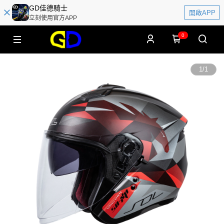
GD佳德騎士
開啟APP
立刻使用官方APP
0
1
/
1