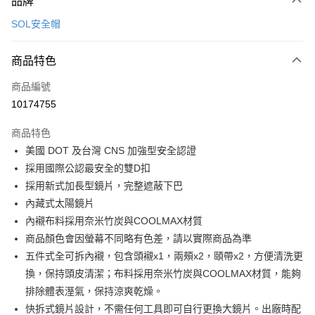
品牌
信用卡一次付款
SOL安全帽
信用卡分期付款
3 期 0 利率 每期
NT$833
21家銀行
商品特色
合作金庫商業銀行
第一商業銀行
超商取貨付款
商品編號
華南商業銀行
彰化商業銀行
10174755
LINE Pay
上海商業儲蓄銀行
台北富邦商業銀行
國泰世華商業銀行
兆豐國際商業銀行
商品特色
Apple Pay
臺灣中小企業銀行
台中商業銀行
美國 DOT 及台灣 CNS 加強型安全認證
匯豐（台灣）商業銀行
華泰商業銀行
街口支付
採用國際公認最安全的雙D扣
聯邦商業銀行
遠東國際商業銀行
元大商業銀行
永豐商業銀行
採用新式加長型鏡片，完整遮蔽下巴
悠遊付
玉山商業銀行
星展（台灣）商業銀行
內藏式太陽鏡片
台新國際商業銀行
中國信託商業銀行
Google Pay
內襯布料採用奈米竹炭與COOLMAX材質
台灣樂天信用卡公司
商品顏色會因螢幕不同略有色差，請以實際商品為準
全盈+PAY
五件式全可拆內襯，包含頭襯x1，兩頰x2，頤帶x2，方便清洗更
大哥付你分期
換，保持頭皮清潔；布料採用奈米竹炭與COOLMAX材質，能夠
相關說明
排除體表溼氣，保持涼爽乾燥。
【大哥付你分期使用說明】
快拆式鏡片設計，不需任何工具即可自行更換大鏡片。出廠時配
AFTEE先享後付
1.本服務由台灣大哥大提供，台灣大哥大用戶可立即使用無須另外申請。