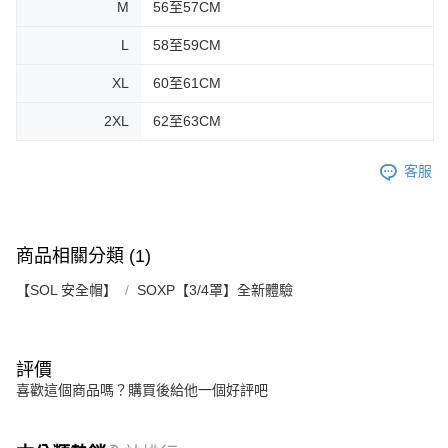
M
56至57CM
L
58至59CM
XL
60至61CM
2XL
62至63CM
客服
商品相關分類 (1)
【SOL 安全帽】
SOXP【3/4罩】全新體驗
評價
喜歡這個商品嗎？購買後給他一個好評吧