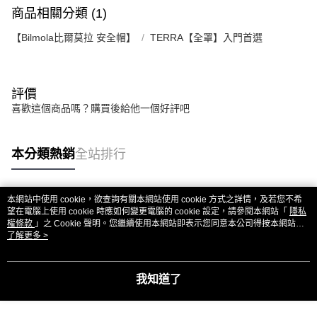
商品相關分類 (1)
【Bilmola比爾莫拉 安全帽】
TERRA【全罩】入門首選
評價
喜歡這個商品嗎？購買後給他一個好評吧
本分類熱銷
全站排行
本網站中使用 cookie，欲查詢有關本網站使用 cookie 方式之詳情，及若您不希
熱門標籤
望在電腦上使用 cookie 時應如何變更電腦的 cookie 設定，請參閱本網站「
隱私
權條款
」之 Cookie 聲明。您繼續使用本網站即表示您同意本公司得按本網站使
用條款之 Cookie 聲明使用 cookie。
了解更多 >
我知道了