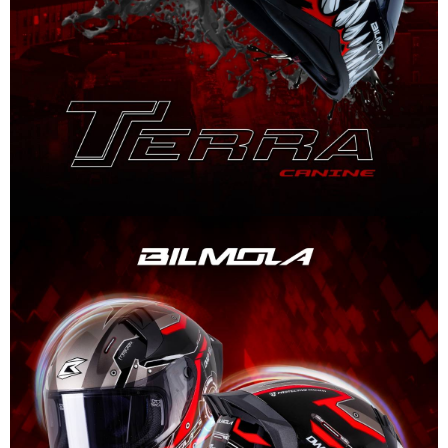
權轉讓予恩沛科技股份有限公司。
２．關於個人資料處理事宜，請瀏覽以下網址：
https://aftee.tw/terms/#terms3
３．未成年的使用者請事先徵得法定代理人或監護人之同意方可使用
「AFTEE先享後付」，若未經同意申辦者引起之損失，本公司不負相關責
任。
４．使用「AFTEE先享後付」時，將依據個別帳號之用戶狀況，依本公司即
時審查核予不同之上限額度；若仍有額度不足之情形，本公司將視審查結果
請求用戶進行身份認證。
５．嚴禁一人註冊多個帳號或使用他人資訊註冊。若發現惡意使用之情形，
恩沛科技股份有限公司將有權停止該用戶之使用額度並採取法律行動。