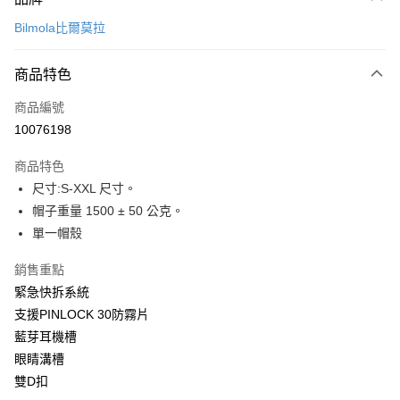
信用卡一次付款
Bilmola比爾莫拉
信用卡分期付款
3 期 0 利率 每期
NT$1,033
21家銀行
商品特色
合作金庫商業銀行
第一商業銀行
超商取貨付款
商品編號
華南商業銀行
彰化商業銀行
10076198
LINE Pay
上海商業儲蓄銀行
台北富邦商業銀行
國泰世華商業銀行
兆豐國際商業銀行
商品特色
Apple Pay
臺灣中小企業銀行
台中商業銀行
尺寸:S-XXL 尺寸。
匯豐（台灣）商業銀行
華泰商業銀行
街口支付
帽子重量 1500 ± 50 公克。
聯邦商業銀行
遠東國際商業銀行
元大商業銀行
永豐商業銀行
單一帽殼
悠遊付
玉山商業銀行
星展（台灣）商業銀行
台新國際商業銀行
中國信託商業銀行
Google Pay
銷售重點
台灣樂天信用卡公司
緊急快拆系統
全盈+PAY
支援PINLOCK 30防霧片
大哥付你分期
藍芽耳機槽
相關說明
眼睛溝槽
【大哥付你分期使用說明】
雙D扣
AFTEE先享後付
1.本服務由台灣大哥大提供，台灣大哥大用戶可立即使用無須另外申請。