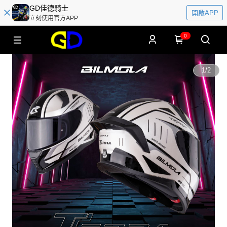
GD佳德騎士
開啟APP
立刻使用官方APP
0
1
/
2