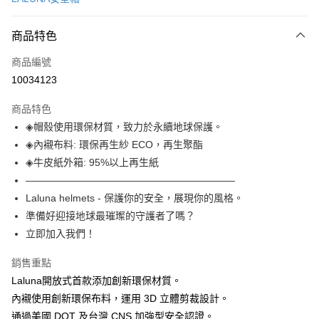
信用卡分期付款
3 期 0 利率 每期
NT$826
21家銀行
商品特色
合作金庫商業銀行
第一商業銀行
超商取貨付款
商品編號
華南商業銀行
彰化商業銀行
10034123
LINE Pay
上海商業儲蓄銀行
台北富邦商業銀行
國泰世華商業銀行
兆豐國際商業銀行
商品特色
Apple Pay
臺灣中小企業銀行
台中商業銀行
◈帽殼使用環保材質，致力於永續地球保護。
匯豐（台灣）商業銀行
華泰商業銀行
街口支付
◈內襯布料: 環保再生紗 ECO，再生聚酯
聯邦商業銀行
遠東國際商業銀行
元大商業銀行
永豐商業銀行
◈牛皮紙外箱: 95%以上再生紙
悠遊付
玉山商業銀行
星展（台灣）商業銀行
—————————————————————
台新國際商業銀行
中國信託商業銀行
Google Pay
Laluna helmets - 保護你的安全，展現你的風格。
台灣樂天信用卡公司
準備好迎接地球最璀璨的守護者了嗎？
全盈+PAY
立即加入我們！
大哥付你分期
相關說明
銷售重點
【大哥付你分期使用說明】
Laluna開放式首款添加創新環保材質。
AFTEE先享後付
1.本服務由台灣大哥大提供，台灣大哥大用戶可立即使用無須另外申請。
內襯使用創新環保布料，運用 3D 立體剪裁設計。
2.付款方式選擇「大哥付你分期」，訂單成立後會自動跳轉到大哥付的交易
相關說明
通過美國 DOT 及台灣 CNS 加強型安全認證。
流程，驗證手機門號後，選擇欲分期的期數、繳款截止日，確認付款後即完