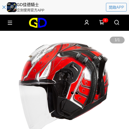
GD佳德騎士
開啟APP
立刻使用官方APP
0
1
/
1