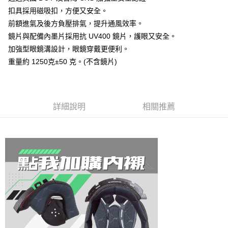
【關於「AFTEE先享後付」】
成交易。
ATM付款
扣具採用磁吸扣，方便又安全。
AFTEE先享後付是「在收到商品之後才付款」的支付方式。 讓您購物簡單
3.實際核准額度、可分期數及費用金額請依後續交易確認頁面所載為準。
便利好安心！
前額進氣及後方負壓排氣，提升通風效率。
4.訂單成立30分鐘內，如未前往確認交易或遇審核未通過，訂單將自動取
１．簡單：不需註冊會員、不需綁卡、不需儲值。
運送方式
消。如遇「轉專審核」未通過狀況，表示未達大哥付你分期系統評分，恕無
鏡片與配備內墨片採用抗 UV400 鏡片，護眼又安全。
２．便利：只要手機號碼，簡訊認證，即可結帳。
法說明評估內容。
３．安心：先確認商品／服務後，再付款。
加強型眼鏡溝設計，眼鏡穿戴更便利。
全家取貨付款
【繳款方式說明】
重量約 1250克±50 克。(不含鏡片)
1.分期款項不併入電信帳單，「大哥付你分期」於每月結算日後寄送繳費提
每筆NT$80，滿NT$1,999(含以上)免運費
【「AFTEE先享後付」結帳流程】
醒簡訊。
１．於結帳方式選擇「AFTEE先享後付」後，將跳轉至「AFTEE先享後付」
2.透過簡訊連結打開帳單後，可選擇「超商條碼／台灣大直營門市／銀行轉
付款後全家取貨
結帳頁面，進行簡訊認證並確認金額後，即可完成結帳。
帳／街口支付／iPASS MONEY」等通路繳費。
２．訂單成立數日內，您將收到繳費通知簡訊。
每筆NT$80，滿NT$1,999(含以上)免運費
３．收到繳費通知簡訊後14天內，點擊此簡訊中的連結，可透過四大超商／
詳細說明
相關推薦
【注意事項】
ATM／網路銀行／等多元方式進行付款，方視為交易完成。
7-11取貨付款
1.本服務係由「台灣大哥大股份有限公司」（以下簡稱本公司）所提供，讓
※ 請注意：結帳手續完成當下不需立刻繳費，但若您需要取消訂單，請聯絡
用戶於交易時，得透過本服務購買商品或服務，並由商店將買賣／分期付款
每筆NT$80，滿NT$1,999(含以上)免運費
購買商品的店家。未經商家同意取消之訂單仍視為有效，需透過AFTEE先享
買賣價金債權讓與本公司後，依約使用本公司帳單繳交帳款。
後付繳納相關費用。
2.基於同意付款使用「大哥付你分期」之契約關係目的，商店將以您的個人
付款後7-11取貨
※ 交易是否成功請以「AFTEE先享後付 」之結帳頁面顯示為準，若有關於
資料（包含姓名、電話或地址）提供予台灣大哥大進項蒐集、處理及利用，
是否繳費成功／繳費後需取消欲退款等相關疑問，請聯繫「AFTEE先享後付
每筆NT$80，滿NT$1,999(含以上)免運費
由本公司與您本人進行分期帳單所需資料之確認、核對及更正。
客戶支援中心」
https://netprotections.freshdesk.com/support/home
3.完整用戶服務條款，請詳閱以下連結：
https://oppay.tw/userRule
宅配
【注意事項】
１．透過由恩沛科技股份有限公司提供之「AFTEE先享後付」服務完成之交
每筆NT$80，滿NT$1,999(含以上)免運費
易，需依本服務之必要範圍內提供個人資料，並將交易相關給付款項請求債
權轉讓予恩沛科技股份有限公司。
２．關於個人資料處理事宜，請瀏覽以下網址：