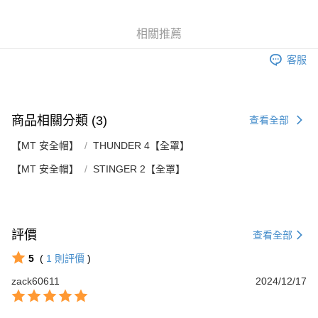
便利好安心！
4.訂單成立30分鐘內，如未前往確認交易或遇審核未通過，訂單將自動取
１．簡單：不需註冊會員、不需綁卡、不需儲值。
運送方式
消。如遇「轉專審核」未通過狀況，表示未達大哥付你分期系統評分，恕無
２．便利：只要手機號碼，簡訊認證，即可結帳。
相關推薦
法說明評估內容。
３．安心：先確認商品／服務後，再付款。
全家取貨付款
【繳款方式說明】
客服
1.分期款項不併入電信帳單，「大哥付你分期」於每月結算日後寄送繳費提
每筆NT$80，滿NT$1,999(含以上)免運費
【「AFTEE先享後付」結帳流程】
醒簡訊。
１．於結帳方式選擇「AFTEE先享後付」後，將跳轉至「AFTEE先享後付」
2.透過簡訊連結打開帳單後，可選擇「超商條碼／台灣大直營門市／銀行轉
付款後全家取貨
結帳頁面，進行簡訊認證並確認金額後，即可完成結帳。
帳／街口支付／iPASS MONEY」等通路繳費。
２．訂單成立數日內，您將收到繳費通知簡訊。
每筆NT$80，滿NT$1,999(含以上)免運費
３．收到繳費通知簡訊後14天內，點擊此簡訊中的連結，可透過四大超商／
商品相關分類 (3)
查看全部
【注意事項】
ATM／網路銀行／等多元方式進行付款，方視為交易完成。
7-11取貨付款
1.本服務係由「台灣大哥大股份有限公司」（以下簡稱本公司）所提供，讓
※ 請注意：結帳手續完成當下不需立刻繳費，但若您需要取消訂單，請聯絡
【MT 安全帽】
THUNDER 4【全罩】
用戶於交易時，得透過本服務購買商品或服務，並由商店將買賣／分期付款
每筆NT$80，滿NT$1,999(含以上)免運費
購買商品的店家。未經商家同意取消之訂單仍視為有效，需透過AFTEE先享
買賣價金債權讓與本公司後，依約使用本公司帳單繳交帳款。
【MT 安全帽】
後付繳納相關費用。
STINGER 2【全罩】
2.基於同意付款使用「大哥付你分期」之契約關係目的，商店將以您的個人
付款後7-11取貨
※ 交易是否成功請以「AFTEE先享後付 」之結帳頁面顯示為準，若有關於
資料（包含姓名、電話或地址）提供予台灣大哥大進項蒐集、處理及利用，
是否繳費成功／繳費後需取消欲退款等相關疑問，請聯繫「AFTEE先享後付
每筆NT$80，滿NT$1,999(含以上)免運費
由本公司與您本人進行分期帳單所需資料之確認、核對及更正。
客戶支援中心」
https://netprotections.freshdesk.com/support/home
3.完整用戶服務條款，請詳閱以下連結：
https://oppay.tw/userRule
宅配
【注意事項】
評價
查看全部
１．透過由恩沛科技股份有限公司提供之「AFTEE先享後付」服務完成之交
每筆NT$80，滿NT$1,999(含以上)免運費
易，需依本服務之必要範圍內提供個人資料，並將交易相關給付款項請求債
5
(
1
則評價
)
權轉讓予恩沛科技股份有限公司。
zack60611
2024/12/17
２．關於個人資料處理事宜，請瀏覽以下網址：
https://aftee.tw/terms/#terms3
３．未成年的使用者請事先徵得法定代理人或監護人之同意方可使用