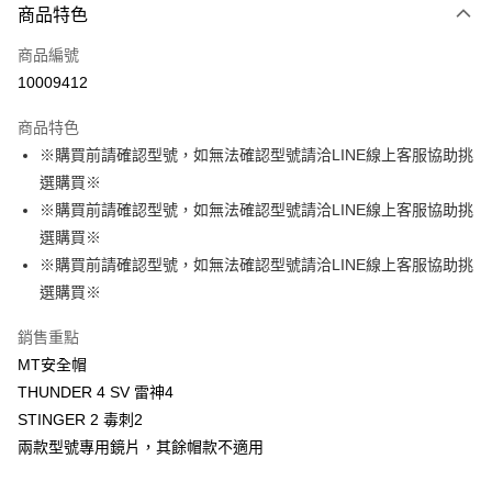
3 期 0 利率 每期
NT$200
21家銀行
商品特色
合作金庫商業銀行
第一商業銀行
超商取貨付款
商品編號
華南商業銀行
彰化商業銀行
10009412
LINE Pay
上海商業儲蓄銀行
台北富邦商業銀行
國泰世華商業銀行
兆豐國際商業銀行
商品特色
Apple Pay
臺灣中小企業銀行
台中商業銀行
※購買前請確認型號，如無法確認型號請洽LINE線上客服協助挑
匯豐（台灣）商業銀行
華泰商業銀行
街口支付
選購買※
聯邦商業銀行
遠東國際商業銀行
元大商業銀行
永豐商業銀行
※購買前請確認型號，如無法確認型號請洽LINE線上客服協助挑
悠遊付
玉山商業銀行
星展（台灣）商業銀行
選購買※
台新國際商業銀行
中國信託商業銀行
Google Pay
※購買前請確認型號，如無法確認型號請洽LINE線上客服協助挑
台灣樂天信用卡公司
選購買※
全盈+PAY
大哥付你分期
銷售重點
相關說明
MT安全帽
【大哥付你分期使用說明】
THUNDER 4 SV 雷神4
AFTEE先享後付
1.本服務由台灣大哥大提供，台灣大哥大用戶可立即使用無須另外申請。
STINGER 2 毒刺2
2.付款方式選擇「大哥付你分期」，訂單成立後會自動跳轉到大哥付的交易
相關說明
兩款型號專用鏡片，其餘帽款不適用
流程，驗證手機門號後，選擇欲分期的期數、繳款截止日，確認付款後即完
【關於「AFTEE先享後付」】
成交易。
ATM付款
AFTEE先享後付是「在收到商品之後才付款」的支付方式。 讓您購物簡單
3.實際核准額度、可分期數及費用金額請依後續交易確認頁面所載為準。