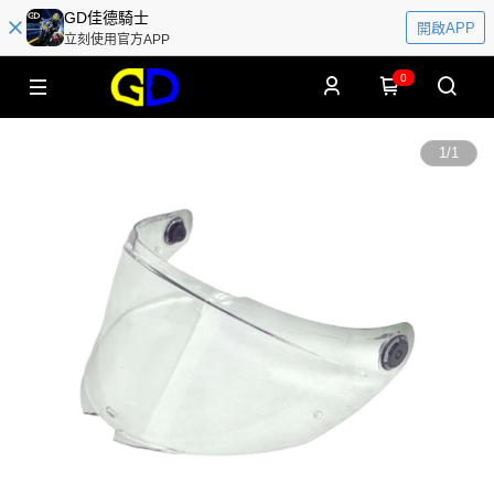
GD佳德騎士
開啟APP
立刻使用官方APP
0
1
/
1